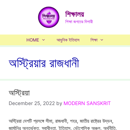
Skip
to
শিক্ষালয়
content
শিক্ষা জগতের দিশারী
HOME
আধুনিক ইতিহাস
শিক্ষা
অস্ট্রিয়ার রাজধানী
অস্ট্রিয়া
December 25, 2022
by
MODERN SANSKRIT
অস্ট্রিয়া দেশটি প্রসঙ্গে সীমা, রাজধানী, শহর, জাতীয় রাষ্ট্রের উদ্ভব,
জার্মানির অন্তর্ভুক্ত, স্বাধীনতা, ইতিহাস, ভৌগোলিক অঞ্চল, অর্থনীতি,