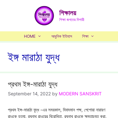
Skip
to
শিক্ষালয়
content
শিক্ষা জগতের দিশারী
HOME
আধুনিক ইতিহাস
শিক্ষা
ইঙ্গ মারাঠা যুদ্ধ
প্রথম ইঙ্গ-মারাঠা যুদ্ধ
September 14, 2022
by
MODERN SANSKRIT
প্রথম ইঙ্গ-মারাঠা যুদ্ধ -এর সময়কাল, বিবাদমান পক্ষ, পেশোয়া নারায়ণ
রাওকে হত্যা, রঘুনাথ রাওয়ের বিরোধিতা, রঘুনাথ রাওকে ক্ষমতাচ্যুত করা,