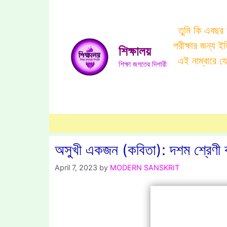
Skip
to
তুমি কি এবছর
content
পরীক্ষার জন্য 
শিক্ষালয়
এই নাম্বারে 
শিক্ষা জগতের দিশারী
অসুখী একজন (কবিতা): দশম শ্রে
April 7, 2023
by
MODERN SANSKRIT