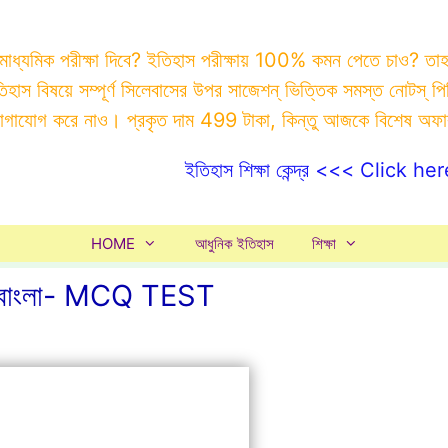
 মাধ্যমিক পরীক্ষা দিবে? ইতিহাস পরীক্ষায় 100% কমন পেতে চাও? ত
ইতিহাস বিষয়ে সম্পূর্ণ সিলেবাসের উপর সাজেশন্ ভিত্তিক সমস্ত ন
যোগাযোগ করে নাও। প্রকৃত দাম 499 টাকা, কিন্তু আজকে বিশেষ অফ
ইতিহাস শিক্ষা কেন্দ্র <<< Click her
HOME
আধুনিক ইতিহাস
শিক্ষা
ণী বাংলা- MCQ TEST