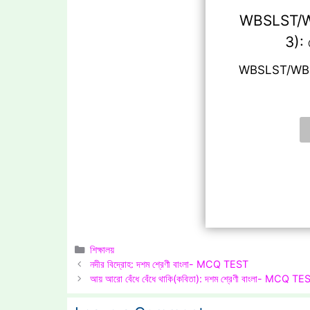
WBSLST/
3): ব
WBSLST/WBM
Categories
শিক্ষালয়
নদীর বিদ্রোহ: দশম শ্রেণী বাংলা- MCQ TEST
আয় আরো বেঁধে বেঁধে থাকি(কবিতা): দশম শ্রেণী বাংলা- MCQ TE