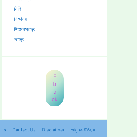
লিপি
শিক্ষালয়
শিশুমনস্তত্ত্ব
স্বাস্থ্য
E
b
o
ok
 Us
Cantact Us
Disclaimer
আধুনিক ইতিহাস