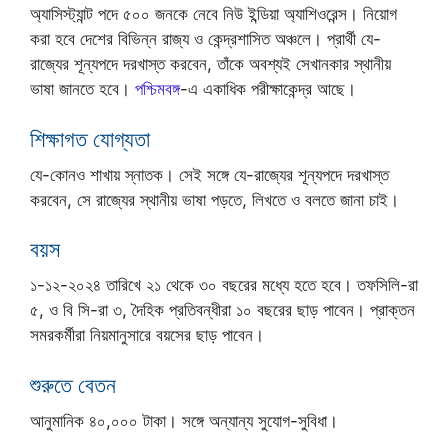
অ্যাসিস্ট্যান্ট পদে ৫০০ জনকে নেবে নিউ ইন্ডিয়া অ্যাশিওরেন্স। নিয়োগ
করা হবে দেশের বিভিন্ন রাজ্য ও কেন্দ্রশাসিত অঞ্চলে। প্রার্থী যে-
রাজ্যের শূন্যপদে দরখাস্ত করবেন, তাঁকে অবশ্যই সেখানকার স্থানীয়
ভাষা জানতে হবে।
পশ্চিমবঙ্গ
-এ একাধিক পরীক্ষাকেন্দ্র আছে।
শিক্ষাগত যোগ্যতা
যে-কোনও শাখায় স্নাতক। সেই সঙ্গে যে-রাজ্যের শূন্যপদে দরখাস্ত
করবেন, সে রাজ্যের স্থানীয় ভাষা পড়তে, লিখতে ও বলতে জানা চাই।
বয়স
১-১২-২০২৪ তারিখে ২১ থেকে ৩০ বছরের মধ্যে হতে হবে। তফসিলি-রা
৫, ও বি সি-রা ৩, দৈহিক প্রতিবন্ধীরা ১০ বছরের ছাড় পাবেন। প্রাক্তন
সমরকর্মীরা নিয়মানুসারে বয়সের ছাড় পাবেন।
শুরুতে বেতন
আনুমানিক ৪০,০০০ টাকা। সঙ্গে অন্যান্য সুযোগ-সুবিধা।