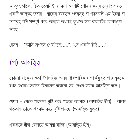
আগ্রহ থাকে, ঠিক তেমনিই না বলা অংশটি শোনার জন্য শ্রোতার মনে
একটি আগ্রহ জন্মায়। বাক্যে ব্যবহৃত পদসমূহ বা পদসমষ্টি এই ইচ্ছা বা
আগ্রহ যদি সম্পূর্ণ করে তাহলে তখনই বুঝতে হবে বাক্যটির আকাঙ্খা
আছে।
যেমন – “আমি সপ্তম শ্রেণিতে…..”, “সে একটি চিঠি…..”
(গ) আসত্তি
কোনো বাক্যের অর্থ উপলব্ধির জন্য পারস্পরিক সম্পর্কযুক্ত পদসমূহকে
যখন যথাযথ স্থানে বিন্যস্ত করানো হয়, তখন তাকে আসত্তি বলে।
যেমন – থেকে গতকাল বৃষ্টি করে পড়ছে ঝমঝম (আসত্তি হীন)। আবার
গতকাল থেকে ঝমঝম করে বৃষ্টি পড়ছে (আসত্তি যুক্ত)
একসঙ্গে দীঘা বেড়াতে আমরা যাচ্ছি (আসত্তি হীন)।