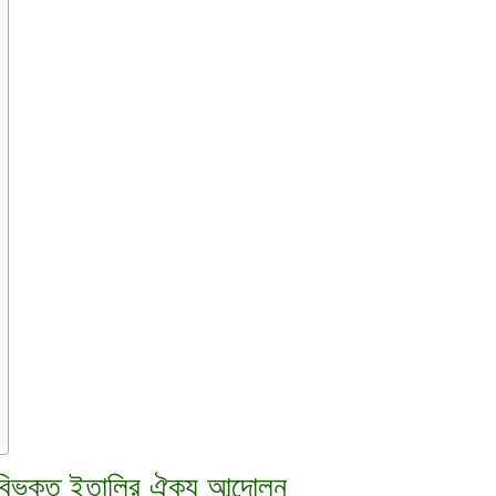
জ্যে বিভক্ত ইতালির ঐক্য আন্দোলন