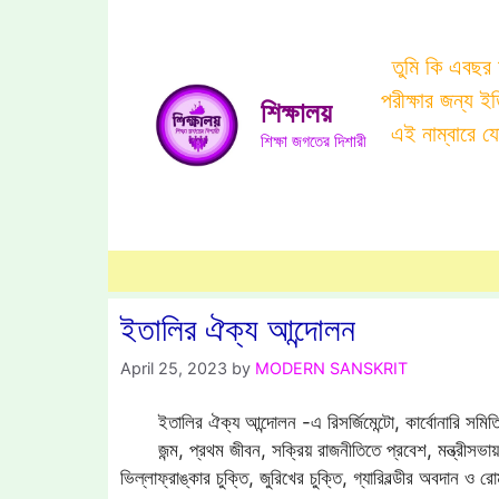
Skip
to
তুমি কি এবছর
content
পরীক্ষার জন্য 
শিক্ষালয়
এই নাম্বারে 
শিক্ষা জগতের দিশারী
ইতালির ঐক্য আন্দোলন
April 25, 2023
by
MODERN SANSKRIT
ইতালির ঐক্য আন্দোলন -এ রিসর্জিমেন্টো, কার্বোনারি সমিতির
জন্ম, প্রথম জীবন, সক্রিয় রাজনীতিতে প্রবেশ, মন্ত্রীসভায় যো
ভিল্লাফ্রাঙ্কার চুক্তি, জুরিখের চুক্তি, গ্যারিবল্ডীর অবদান ও 