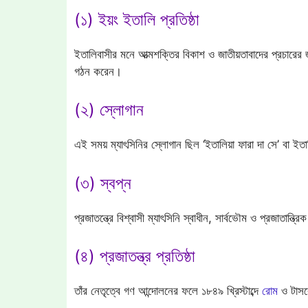
(১) ইয়ং ইতালি প্রতিষ্ঠা
ইতালিবাসীর মনে আত্মশক্তির বিকাশ ও জাতীয়তাবাদের প্রচারের জন্
গঠন করেন।
(২) স্লোগান
এই সময় ম্যাৎসিনির স্লোগান ছিল ‘ইতালিয়া ফারা দা সে’ বা 
(৩) স্বপ্ন
প্রজাতন্ত্রে বিশ্বাসী ম্যাৎসিনি স্বাধীন, সার্বভৌম ও প্রজাতান্ত
(৪) প্রজাতন্ত্র প্রতিষ্ঠা
তাঁর নেতৃত্বে গণ আন্দোলনের ফলে ১৮৪৯ খ্রিস্টাব্দে
রোম
ও টাসকেন