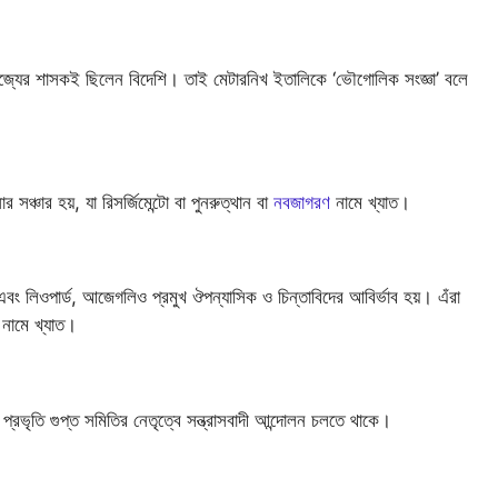
টি রাজ্যের শাসকই ছিলেন বিদেশি। তাই মেটারনিখ ইতালিকে ‘ভৌগোলিক সংজ্ঞা’ বলে
সঞ্চার হয়, যা রিসর্জিমেন্টো বা পুনরুত্থান বা
নবজাগরণ
নামে খ্যাত।
 এবং লিওপার্ড, আজেগলিও প্রমুখ ঔপন্যাসিক ও চিন্তাবিদের আবির্ভাব হয়। এঁরা
’ নামে খ্যাত।
রভৃতি গুপ্ত সমিতির নেতৃত্বে সন্ত্রাসবাদী আন্দোলন চলতে থাকে।