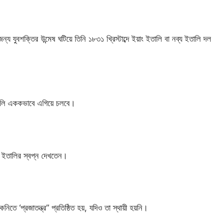
য যুবশক্তির উন্মেষ ঘটিয়ে তিনি ১৮৩১ খ্রিস্টাব্দে ইয়াং ইতালি বা নব্য ইতালি দল
ইতালি এককভাবে এগিয়ে চলবে।
্রিক ইতালির স্বপ্ন দেখতেন।
িতে ‘প্রজাতন্ত্র” প্রতিষ্ঠিত হয়, যদিও তা স্থায়ী হয়নি।