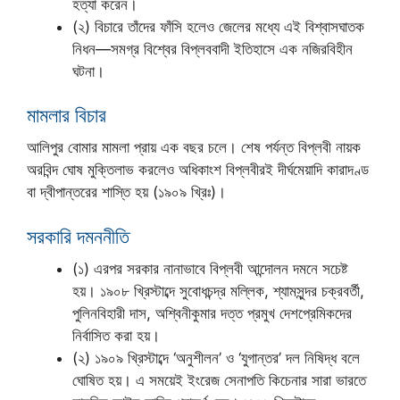
হত্যা করেন।
(২) বিচারে তাঁদের ফাঁসি হলেও জেলের মধ্যে এই বিশ্বাসঘাতক
নিধন—সমগ্র বিশ্বের বিপ্লববাদী ইতিহাসে এক নজিরবিহীন
ঘটনা।
মামলার বিচার
আলিপুর বোমার মামলা প্রায় এক বছর চলে। শেষ পর্যন্ত বিপ্লবী নায়ক
অরবিন্দ ঘোষ মুক্তিলাভ করলেও অধিকাংশ বিপ্লবীরই দীর্ঘমেয়াদি কারাদণ্ড
বা দ্বীপান্তরের শাস্তি হয় (১৯০৯ খ্রিঃ)।
সরকারি দমননীতি
(১) এরপর সরকার নানাভাবে বিপ্লবী আন্দোলন দমনে সচেষ্ট
হয়। ১৯০৮ খ্রিস্টাব্দে সুবোধচন্দ্র মল্লিক, শ্যামসুন্দর চক্রবর্তী,
পুলিনবিহারী দাস, অশ্বিনীকুমার দত্ত প্রমুখ দেশপ্রেমিকদের
নির্বাসিত করা হয়।
(২) ১৯০৯ খ্রিস্টাব্দে ‘অনুশীলন’ ও ‘যুগান্তর’ দল নিষিদ্ধ বলে
ঘোষিত হয়। এ সময়েই ইংরেজ সেনাপতি কিচেনার সারা ভারতে