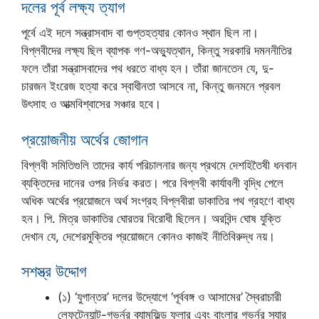
দলের পূর্ব লক্ষ্য ত্যাগ
পূর্বে এই দলে সন্ত্রাসবাদ বা গুপ্তহত্যার কোনও স্থান ছিল না।
বিপ্লবীদের লক্ষ্য ছিল ব্যাপক গণ-অভ্যুত্থান, কিন্তু সরকারি দমননীতির
ফলে তাঁরা সন্ত্রাসবাদের পথ ধরতে বাধ্য হন। তাঁরা জানতেন যে, দু-
চারজন ইংরেজ হত্যা করে স্বাধীনতা আসবে না, কিন্তু জনমনে প্রবল
উৎসাহ ও আত্মবিশ্বাসের সঞ্চার হবে।
প্রয়োজনীয় অর্থের জোগান
বিপ্লবী সমিতিগুলি তাদের কার্য পরিচালনার জন্য প্রথমে দেশহিতৈষী ধনবান
ব্যক্তিদের দানের ওপর নির্ভর করত। পরে বিপ্লবী কার্যাবলী বৃদ্ধি পেলে
অধিক অর্থের প্রয়োজনে অর্থ সংগ্রহ বিপ্লবীরা ডাকাতির পথ গ্রহণে বাধ্য
হন। পি. মিত্র ডাকাতির ঘোরতর বিরোধী ছিলেন। অরবিন্দ ঘোষ যুক্তি
দেখান যে, দেশেরমুক্তির প্রয়োজনে কোনও কাজই নীতিবিরুদ্ধ নয়।
সশস্ত্র উদ্দোগ
(১) ‘যুগান্তর’ দলের উদ্যোগে ‘পূর্ববঙ্গ ও আসামের’ স্বৈরাচারী
লেফটেন্যান্ট-গভর্নর ব্যামফিল্ড ফুলার এবং বাংলার গভর্নর স্যার