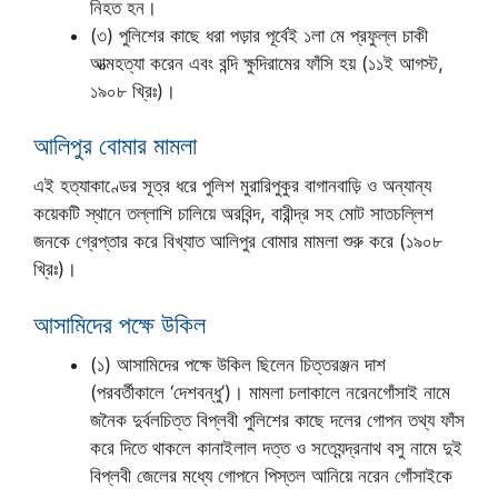
নিহত হন।
(৩) পুলিশের কাছে ধরা পড়ার পূর্বেই ১লা মে প্রফুল্ল চাকী
আত্মহত্যা করেন এবং বন্দি ক্ষুদিরামের ফাঁসি হয় (১১ই আগস্ট,
১৯০৮ খ্রিঃ)।
আলিপুর বোমার মামলা
এই হত্যাকাণ্ডের সূত্র ধরে পুলিশ মুরারিপুকুর বাগানবাড়ি ও অন্যান্য
কয়েকটি স্থানে তল্লাশি চালিয়ে অরবিন্দ, বারীন্দ্র সহ মোট সাতচল্লিশ
জনকে গ্রেপ্তার করে বিখ্যাত আলিপুর বোমার মামলা শুরু করে (১৯০৮
খ্রিঃ)।
আসামিদের পক্ষে উকিল
(১) আসামিদের পক্ষে উকিল ছিলেন চিত্তরঞ্জন দাশ
(পরবর্তীকালে ‘দেশবন্ধু’)। মামলা চলাকালে নরেনগোঁসাই নামে
জনৈক দুর্বলচিত্ত বিপ্লবী পুলিশের কাছে দলের গোপন তথ্য ফাঁস
করে দিতে থাকলে কানাইলাল দত্ত ও সত্যেন্দ্রনাথ বসু নামে দুই
বিপ্লবী জেলের মধ্যে গোপনে পিস্তল আনিয়ে নরেন গোঁসাইকে