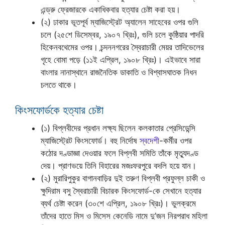
এন্ড্রু ফ্রেজারকে একাধিকবার হত্যার চেষ্টা করা হয়।
(২) ঢাকার ভূতপূর্ব ম্যাজিস্ট্রেট অ্যালেন সাহেবের ওপর গুলি
চলে (২৫শে ডিসেম্বর, ১৯০৭ খ্রিঃ), গুলি চলে কুষ্ঠিয়ার পাদরি
হিকেনবথেমের ওপর। চন্দননগরের স্বৈরাচারী মেয়র তাদিভেলের
গৃহে বোমা পড়ে (১১ই এপ্রিল, ১৯০৮ খ্রিঃ)। এইভাবে সারা
বাংলার নানাস্থানে রাজনৈতিক ডাকাতি ও বিশ্বাসঘাতক নিধন
চলতে থাকে।
কিংসফোর্ডকে হত্যার চেষ্টা
(১) বিপ্লবীদের প্রধান লক্ষ্য ছিলেন কলকাতার প্রেসিডেন্সি
ম্যাজিস্ট্রেট কিংসফোর্ড। বহু নির্দোষ
স্বদেশী
-কর্মীর ওপর
কঠোর দণ্ডাজ্ঞা দেওয়ার ফলে বিপ্লবী সমিতি তাঁকে মৃত্যুদণ্ড
দেয়। প্রাণভয়ে তিনি বিহারের মজঃফরপুরে বদলি হয়ে যান।
(২) মুরারিপুকুর বাগানবাড়ির দুই তরুণ বিপ্লবী প্রফুল্ল চাকী ও
ক্ষুদিরাম বসু স্বৈরাচারী বিচারক কিংসফোর্ড-কে সেখানে হত্যার
ব্যর্থ চেষ্টা করেন (৩০শে এপ্রিল, ১৯০৮ খ্রিঃ)। ভুলক্রমে
তাঁদের হাতে মিস ও মিসেস কেনেডি নামে দু’জন নিরপরাধ মহিলা