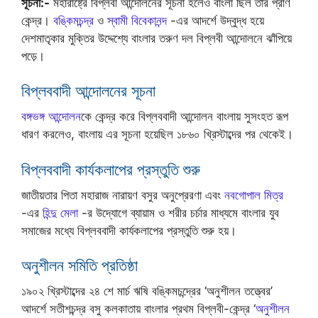
সূচনা:-
মহারাষ্ট্রে বিপ্লবী আন্দোলনের সূচনা হলেও বাংলা ছিল তার প্রাণ
কেন্দ্র।
বঙ্কিমচন্দ্র
ও
স্বামী বিবেকানন্দ
-এর আদর্শে উদ্বুদ্ধ হয়ে
দেশমাতৃকার মুক্তির উদ্দেশ্যে বাংলার তরুণ দল বিপ্লবী আন্দোলনে ঝাঁপিয়ে
পড়ে।
বিপ্লববাদী আন্দোলনের সূচনা
বঙ্গভঙ্গ আন্দোলন
কে কেন্দ্র করে বিপ্লববাদী আন্দোলন বাংলায় সুসংহত রূপ
ধারণ করলেও, বাংলায় এর সূচনা হয়েছিল ১৮৬০ খ্রিস্টাব্দের পর থেকেই।
বিপ্লববাদী কার্যকলাপের প্রস্তুতি শুরু
জাতীয়তার পিতা মহারাজ নারায়ণ বসুর অনুপ্রেরণা এবং
নবগোপাল মিত্র
-এর
হিন্দু মেলা
-র উদ্যোগে ব্যায়াম ও শরীর চর্চার মাধ্যমে বাংলার যুব
সমাজের মধ্যে বিপ্লববাদী কার্যকলাপের প্রস্তুতি শুরু হয়।
অনুশীলন সমিতি প্রতিষ্ঠা
১৯০২ খ্রিস্টাব্দের ২৪ শে মার্চ ঋষি বঙ্কিমচন্দ্রের ‘অনুশীলন তত্ত্বের’
আদর্শে সতীশচন্দ্র বসু কলকাতায় বাংলার প্রথম বিপ্লবী-কেন্দ্র ‘
অনুশীলন