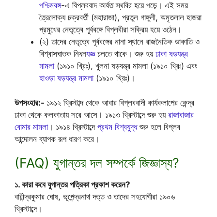
পশ্চিমবঙ্গ
-এ বিপ্লববাদ কার্যত স্থবির হয়ে পড়ে। এই সময়
ত্রৈলোক্য চক্রবর্তী (মহারাজা), প্রতুল গাঙ্গুলী, অমৃতলাল হাজরা
প্রমুখের নেতৃত্বে পূর্ববঙ্গে বিপ্লবীরা সক্রিয় হয়ে ওঠেন।
(২) তাদের নেতৃত্বে পূর্ববঙ্গের নানা স্থানে রাজনৈতিক ডাকাতি ও
বিশ্বাসঘাতক নিধন
যজ্ঞ
চলতে থাকে। শুরু হয়
ঢাকা ষড়যন্ত্র
মামলা
(১৯১০ খ্রিঃ), খুলনা ষড়যন্ত্র মামলা (১৯১০ খ্রিঃ) এবং
হাওড়া ষড়যন্ত্র মামলা
(১৯১০ খ্রিঃ)।
উপসংহার:-
১৯১২ খ্রিস্টাব্দ থেকে আবার বিপ্লববাদী কার্যকলাপের কেন্দ্র
ঢাকা থেকে কলকাতায় সরে আসে। ১৯১৩ খ্রিস্টাব্দে শুরু হয়
রাজাবাজার
বোমার মামলা
। ১৯১৪ খ্রিস্টাব্দে
প্রথম বিশ্বযুদ্ধ
শুরু হলে বিপ্লব
আন্দোলন ব্যাপক রূপ ধারণ করে।
(FAQ) যুগান্তর দল সম্পর্কে জিজ্ঞাস্য?
১. কারা কবে যুগান্তর পত্রিকা প্রকাশ করেন?
বারীন্দ্রকুমার ঘোষ, ভূপেন্দ্রনাথ দত্ত ও তাদের সহযোগীরা ১৯০৬
খ্রিস্টাব্দে।