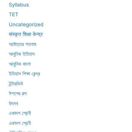
Syllabus
TET
Uncategorized
संस्कृत शिक्षा केन्द्र
অষ্টোত্তর শতনাম
আধুনিক ইতিহাস
আধুনিক বাংলা
ইতিহাস শিক্ষা কেন্দ্র
ইন্টারভিউ
ঈশপের গল্প
উৎসব
একাদশ শ্রেণী
একাদশ শ্রেণী