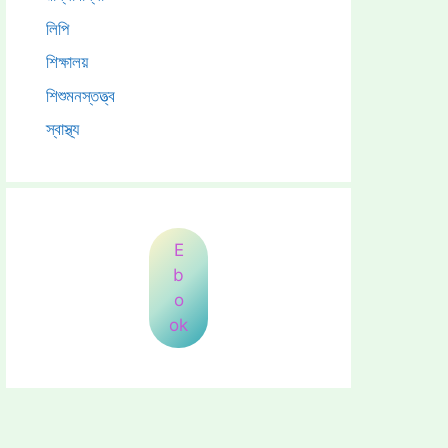
লিপি
শিক্ষালয়
শিশুমনস্তত্ত্ব
স্বাস্থ্য
E
b
o
ok