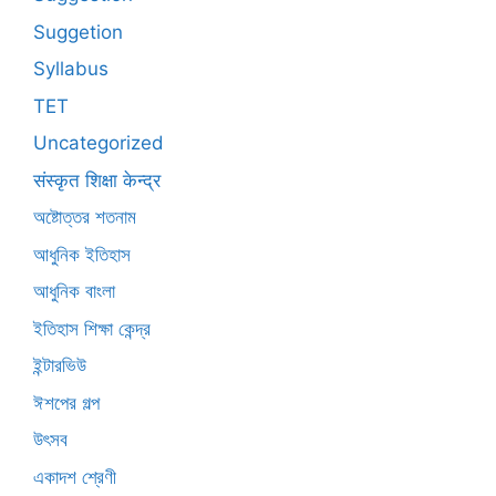
Suggetion
Syllabus
TET
Uncategorized
संस्कृत शिक्षा केन्द्र
অষ্টোত্তর শতনাম
আধুনিক ইতিহাস
আধুনিক বাংলা
ইতিহাস শিক্ষা কেন্দ্র
ইন্টারভিউ
ঈশপের গল্প
উৎসব
একাদশ শ্রেণী