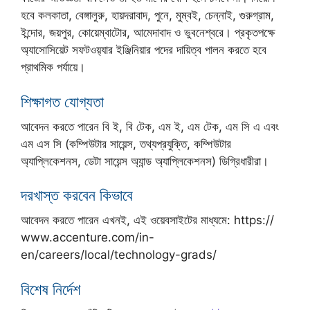
হবে কলকাতা, বেঙ্গালুরু, হায়দরাবাদ, পুনে, মুম্বই, চেন্নাই, গুরুগ্রাম,
ইন্দোর, জয়পুর, কোয়েম্বাটোর, আমেদাবাদ ও ভুবনেশ্বরে। প্রকৃতপক্ষে
অ্যাসোসিয়েট সফটওয়‍্যার ইঞ্জিনিয়ার পদের দায়িত্ব পালন করতে হবে
প্রাথমিক পর্যায়ে।
শিক্ষাগত যোগ্যতা
আবেদন করতে পারেন বি ই, বি টেক, এম ই, এম টেক, এম সি এ এবং
এম এস সি (কম্পিউটার সায়েন্স, তথ্যপ্রযুক্তি, কম্পিউটার
অ্যাপ্লিকেশনস, ডেটা সায়েন্স অ্যান্ড অ্যাপ্লিকেশনস) ডিগ্রিধারীরা।
দরখাস্ত করবেন কিভাবে
আবেদন করতে পারেন এখনই, এই ওয়েবসাইটের মাধ্যমে: https://
www.accenture.com/in-
en/careers/local/technology-grads/
বিশেষ নির্দেশ