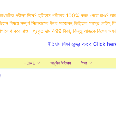
 মাধ্যমিক পরীক্ষা দিবে? ইতিহাস পরীক্ষায় 100% কমন পেতে চাও? ত
ইতিহাস বিষয়ে সম্পূর্ণ সিলেবাসের উপর সাজেশন্ ভিত্তিক সমস্ত ন
যোগাযোগ করে নাও। প্রকৃত দাম 499 টাকা, কিন্তু আজকে বিশেষ অফ
ইতিহাস শিক্ষা কেন্দ্র <<< Click her
HOME
আধুনিক ইতিহাস
শিক্ষা
ট