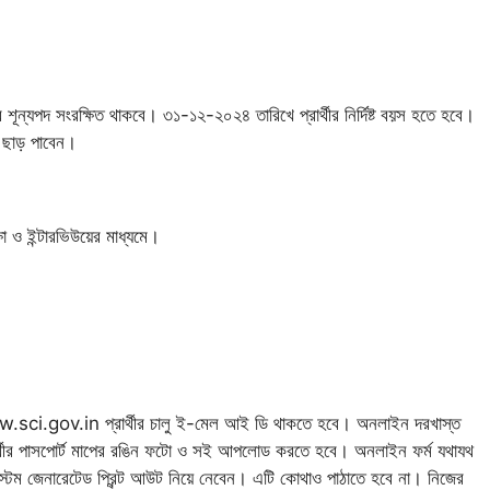
রে শূন্যপদ সংরক্ষিত থাকবে। ৩১-১২-২০২৪ তারিখে প্রার্থীর নির্দিষ্ট বয়স হতে হবে।
র ছাড় পাবেন।
ক্ষা ও ইন্টারভিউয়ের মাধ্যমে।
.sci.gov.in প্রার্থীর চালু ই-মেল আই ডি থাকতে হবে। অনলাইন দরখাস্ত
ার্থীর পাসপোর্ট মাপের রঙিন ফটো ও সই আপলোড করতে হবে। অনলাইন ফর্ম যথাযথ
্টেম জেনারেটেড প্রিন্ট আউট নিয়ে নেবেন। এটি কোথাও পাঠাতে হবে না। নিজের