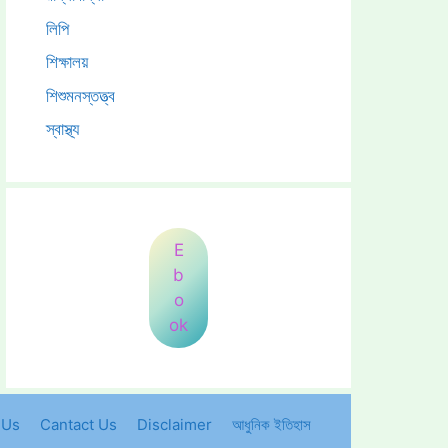
লিপি
শিক্ষালয়
শিশুমনস্তত্ত্ব
স্বাস্থ্য
E
b
o
ok
 Us
Cantact Us
Disclaimer
আধুনিক ইতিহাস