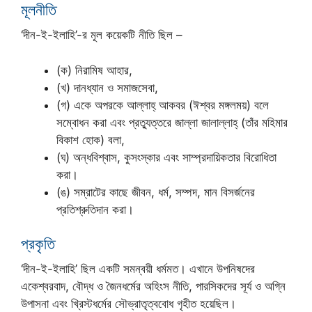
মূলনীতি
‘দীন-ই-ইলাহি’-র মূল কয়েকটি নীতি ছিল –
(ক) নিরামিষ আহার,
(খ) দানধ্যান ও সমাজসেবা,
(গ) একে অপরকে আল্লাহ্ আকবর (ঈশ্বর মঙ্গলময়) বলে
সম্বোধন করা এবং প্রত্যুত্তরে জাল্লা জালাল্লাহ্ (তাঁর মহিমার
বিকাশ হোক) বলা,
(ঘ) অন্ধবিশ্বাস, কুসংস্কার এবং সাম্প্রদায়িকতার বিরোধিতা
করা।
(ঙ) সম্রাটের কাছে জীবন, ধর্ম, সম্পদ, মান বিসর্জনের
প্রতিশ্রুতিদান করা।
প্রকৃতি
‘দীন-ই-ইলাহি’ ছিল একটি সমন্বয়ী ধর্মমত। এখানে উপনিষদের
একেশ্বরবাদ, বৌদ্ধ ও জৈনধর্মের অহিংস নীতি, পারসিকদের সূর্য ও অগ্নি
উপাসনা এবং খ্রিস্টধর্মের সৌভ্রাতৃত্ববোধ গৃহীত হয়েছিল।