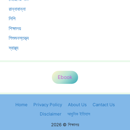
রান্নাবান্না
লিপি
শিক্ষালয়
শিশুমনস্তত্ত্ব
স্বাস্থ্য
Ebook
Home
Privacy Policy
About Us
Cantact Us
Disclaimer
আধুনিক ইতিহাস
2026 © শিক্ষালয়