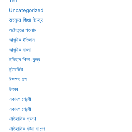
TET
Uncategorized
संस्कृत शिक्षा केन्द्र
অষ্টোত্তর শতনাম
আধুনিক ইতিহাস
আধুনিক বাংলা
ইতিহাস শিক্ষা কেন্দ্র
ইন্টারভিউ
ঈশপের গল্প
উৎসব
একাদশ শ্রেণী
একাদশ শ্রেণী
ঐতিহাসিক গ্রন্থ
ঐতিহাসিক ঘটনা বা গল্প