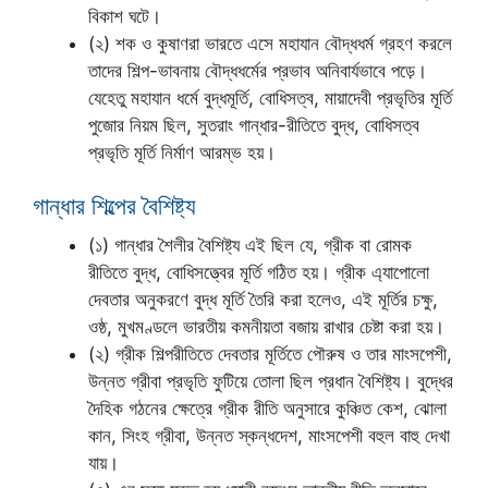
বিকাশ ঘটে।
(২) শক ও কুষাণরা ভারতে এসে মহাযান বৌদ্ধধর্ম গ্রহণ করলে
তাদের শিল্প-ভাবনায় বৌদ্ধধর্মের প্রভাব অনিবার্যভাবে পড়ে।
যেহেতু মহাযান ধর্মে বুদ্ধমূর্তি, বোধিসত্ব, মায়াদেবী প্রভৃতির মূর্তি
পুজোর নিয়ম ছিল, সুতরাং গান্ধার-রীতিতে বুদ্ধ, বোধিসত্ব
প্রভৃতি মূর্তি নির্মাণ আরম্ভ হয়।
গান্ধার শিল্পের বৈশিষ্ট্য
(১) গান্ধার শৈলীর বৈশিষ্ট্য এই ছিল যে, গ্রীক বা রোমক
রীতিতে বুদ্ধ, বোধিসত্ত্বের মূর্তি গঠিত হয়। গ্রীক এ্যাপোলো
দেবতার অনুকরণে বুদ্ধ মূর্তি তৈরি করা হলেও, এই মূর্তির চক্ষু,
ওষ্ঠ, মুখমণ্ডলে ভারতীয় কমনীয়তা বজায় রাখার চেষ্টা করা হয়।
(২) গ্রীক শিল্পরীতিতে দেবতার মূর্তিতে পৌরুষ ও তার মাংসপেশী,
উন্নত গ্রীবা প্রভৃতি ফুটিয়ে তোলা ছিল প্রধান বৈশিষ্ট্য। বুদ্ধের
দৈহিক গঠনের ক্ষেত্রে গ্রীক রীতি অনুসারে কুঞ্চিত কেশ, ঝোলা
কান, সিংহ গ্রীবা, উন্নত স্কন্ধদেশ, মাংসপেশী বহুল বাহু দেখা
যায়।