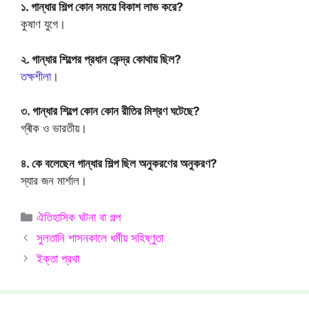
১. গান্ধার শিল্প কোন সময়ে বিকাশ লাভ করে?
কুষাণ যুগে।
২. গান্ধার শিল্পের প্রধান কেন্দ্র কোথায় ছিল?
তক্ষশীলা
।
৩. গান্ধার শিল্পে কোন কোন রীতির মিশ্রণ ঘটেছে?
গ্ৰীক ও ভারতীয়।
৪. কে বলেছেন গান্ধার শিল্প ছিল অনুকরণের অনুকরণ?
স্যার জন মার্শাল।
Categories
ঐতিহাসিক ঘটনা বা গল্প
সুলতানি শাসনকালে ধর্মীয় সহিষ্ণুতা
ইক্তা প্রথা