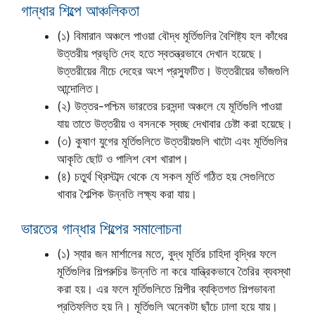
গান্ধার শিল্পে আঞ্চলিকতা
(১) বিমারান অঞ্চলে পাওয়া বৌদ্ধ মূর্তিগুলির বৈশিষ্ট্য হল কাঁধের
উত্তরীয় প্রভৃতি দেহ হতে স্বতন্ত্রভাবে দেখান হয়েছে।
উত্তরীয়ের নীচে দেহের অংশ প্রস্ফুটিত। উত্তরীয়ের ভাঁজগুলি
আন্দোলিত।
(২) উত্তর-পশ্চিম ভারতের চরসন্দা অঞ্চলে যে মূর্তিগুলি পাওয়া
যায় তাতে উত্তরীয় ও বসনকে স্বচ্ছ দেখাবার চেষ্টা করা হয়েছে।
(৩) কুষাণ যুগের মূর্তিগুলিতে উত্তরীয়গুলি খাটো এবং মূর্তিগুলির
আকৃতি ছোট ও পালিশ বেশ খারাপ।
(৪) চতুর্থ খ্রিস্টাব্দ থেকে যে সকল মূর্তি গঠিত হয় সেগুলিতে
খাবার শৈল্পিক উন্নতি লক্ষ্য করা যায়।
ভারতের গান্ধার শিল্পের সমালোচনা
(১) স্যার জন মার্শালের মতে, বুদ্ধ মূর্তির চাহিদা বৃদ্ধির ফলে
মূর্তিগুলির শিল্পরুচির উন্নতি না করে যান্ত্রিকভাবে তৈরির ব্যবস্থা
করা হয়। এর ফলে মূর্তিগুলিতে শিল্পীর ব্যক্তিগত শিল্পভাবনা
প্রতিফলিত হয় নি। মূর্তিগুলি অনেকটা ছাঁচে ঢালা হয়ে যায়।