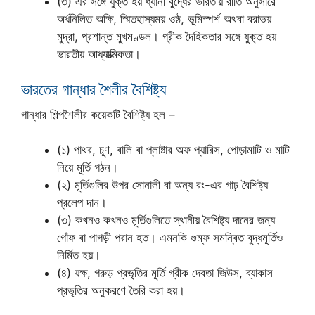
(৩) এর সঙ্গে যুক্ত হয় ধ্যানী বুদ্ধের ভারতীয় রীতি অনুসারে
অর্ধনিলিত অক্ষি, স্মিতহাস্যময় ওষ্ঠ, ভূমিস্পর্শ অথবা বরাভয়
মুদ্রা, প্রশান্ত মুখমণ্ডল। গ্রীক দৈহিকতার সঙ্গে যুক্ত হয়
ভারতীয় আধ্যাত্মিকতা।
ভারতের গান্ধার শৈলীর বৈশিষ্ট্য
গান্ধার শিল্পশৈলীর কয়েকটি বৈশিষ্ট্য হল –
(১) পাথর, চূণ, বালি বা প্লাষ্টার অফ প্যারিস, পোড়ামাটি ও মাটি
নিয়ে মূর্তি গঠন।
(২) মূর্তিগুলির উপর সোনালী বা অন্য রং-এর গাঢ় বৈশিষ্ট্য
প্রলেপ দান।
(৩) কখনও কখনও মূর্তিগুলিতে স্থানীয় বৈশিষ্ট্য দানের জন্য
গোঁফ বা পাগড়ী পরান হত। এমনকি গুম্ফ সমন্বিত বুদ্ধমূর্তিও
নির্মিত হয়।
(৪) যক্ষ, গরুড় প্রভৃতির মূর্তি গ্রীক দেবতা জিউস, ব্যাকাস
প্রভৃতির অনুকরণে তৈরি করা হয়।