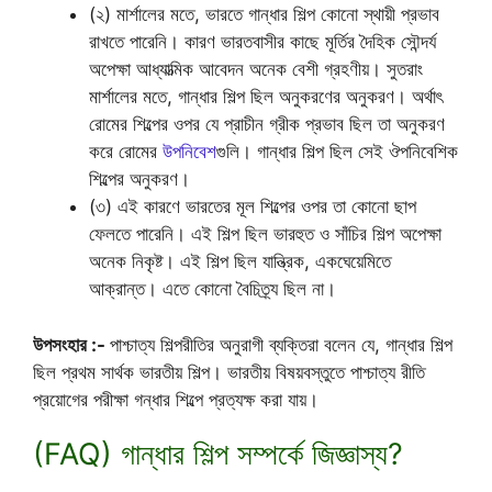
(২) মার্শালের মতে, ভারতে গান্ধার শিল্প কোনো স্থায়ী প্রভাব
রাখতে পারেনি। কারণ ভারতবাসীর কাছে মূর্তির দৈহিক সৌন্দর্য
অপেক্ষা আধ্যাত্মিক আবেদন অনেক বেশী গ্রহণীয়। সুতরাং
মার্শালের মতে, গান্ধার শিল্প ছিল অনুকরণের অনুকরণ। অর্থাৎ
রোমের শিল্পের ওপর যে প্রাচীন গ্রীক প্রভাব ছিল তা অনুকরণ
করে রোমের
উপনিবেশ
গুলি। গান্ধার শিল্প ছিল সেই ঔপনিবেশিক
শিল্পের অনুকরণ।
(৩) এই কারণে ভারতের মূল শিল্পের ওপর তা কোনো ছাপ
ফেলতে পারেনি। এই শিল্প ছিল ভারহুত ও সাঁচির শিল্প অপেক্ষা
অনেক নিকৃষ্ট। এই শিল্প ছিল যান্ত্রিক, একঘেয়েমিতে
আক্রান্ত। এতে কোনো বৈচিত্র্য ছিল না।
উপসংহার :-
পাশ্চাত্য শিল্পরীতির অনুরাগী ব্যক্তিরা বলেন যে, গান্ধার শিল্প
ছিল প্রথম সার্থক ভারতীয় শিল্প। ভারতীয় বিষয়বস্তুতে পাশ্চাত্য রীতি
প্রয়োগের পরীক্ষা গন্ধার শিল্পে প্রত্যক্ষ করা যায়।
(FAQ) গান্ধার শিল্প সম্পর্কে জিজ্ঞাস্য?