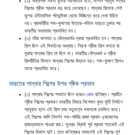
(২) অধ্যাপক সরসী কুমার সরস্বতীর মতে, মার্শাল প্রমুখ গন্ধার
শিল্পের গ্রীক প্রভাব বড় করে দেখেছেন। গান্ধার শিল্পকে সেই
যুগের ঐতিহাসিক পটভূমিকা থেকে বিচ্ছিন্ন করে দেখা উচিত
নয়। ব্যাকট্রীয় শক-কুষাণরা উত্তর-পশ্চিম ভারতে ঢুকার পর
ভারতীয় সভ্যতায় প্রভাবিত হন।
(৩) তাঁরা ভাগবত ও বৌদ্ধধর্মের দ্বারা প্রভাবিত হন। গান্ধার
শিল্প ছিল এই বিবর্তনের অধ্যায়। নিছক গ্রীক শিল্প বলতে যা
বুঝায় গান্ধার শিল্প তা ছিল না। ভারতীয় বৌদ্ধধর্ম ও গ্রীক
শিল্পরীতির মিলনে গান্ধার শিল্পের উদ্ভব হয়। শক-কুষাণ শিল্পও
তাকে প্রভাবিত করে।
ভারতের গান্ধার শিল্পের উপর গ্ৰীক প্রভাব
(১) গান্ধার শিল্পের পশ্চাতে ছিল ভারত-
রোম
বাণিজ্য। প্রাচীন
গ্রীক শিল্পের প্রকরণ ভারতীয় বিষয়ে বিশেষত বুদ্ধ মূর্তি নির্মাণে
প্রযুক্ত হলে এই শিল্প তার নতুনত্বে সকলকে চমকিত করে।
এই শিল্পের আদি নিদর্শন শক-পার্থিয় রাজা প্রথম এ্যাজেসের
রাজত্বকালে পাওয়া যায়। সুতরাং খ্রিস্ট পূর্ব প্রথম শতকেই এই
শিল্পের বিকাশ ঘটে। তবে কণিষ্কের আমলেই এই শিল্পের পূর্ণ