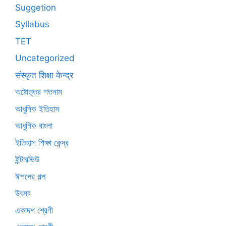
Suggetion
Syllabus
TET
Uncategorized
संस्कृत शिक्षा केन्द्र
অষ্টোত্তর শতনাম
আধুনিক ইতিহাস
আধুনিক বাংলা
ইতিহাস শিক্ষা কেন্দ্র
ইন্টারভিউ
ঈশপের গল্প
উৎসব
একাদশ শ্রেণী