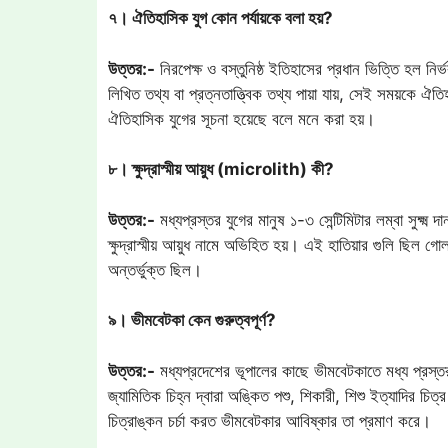
৭। ঐতিহাসিক যুগ কোন পর্যায়কে বলা হয়?
উত্তর:-
নিরপেক্ষ ও বস্তুনিষ্ঠ ইতিহাসের প্রধান ভিত্তি হল নির
লিখিত তথ্য বা প্রত্নতাত্ত্বিক তথ্য পায়া যায়, সেই সময়কে ঐত
ঐতিহাসিক যুগের সূচনা হয়েছে বলে মনে করা হয়।
৮। ক্ষুদ্রাস্মীয় আয়ুধ (microlith) কী?
উত্তর:-
মধ্যপ্রস্তর যুগের মানুষ ১-৩ সেন্টিমিটার লম্বা সুক্ষ্ম
ক্ষুদ্রাস্মীয় আয়ুধ নামে অভিহিত হয়। এই হাতিয়ার গুলি ছিল গো
অন্তর্ভুক্ত ছিল।
৯। ভীমবেটকা কেন গুরুত্বপূর্ণ?
উত্তর:-
মধ্যপ্রদেশের ভূপালের কাছে ভীমবেটকাতে মধ্য প্রস্তর য
জ্যামিতিক চিহ্ন দ্বারা অঙ্কিত পশু, শিকারী, শিশু ইত্যাদির চ
চিত্রাঙ্কন চর্চা করত ভীমবেটকার আবিষ্কার তা প্রমাণ করে।