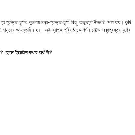
 প্রস্তর যুগের তুলনায় নব্য-প্রস্তর যুগে কিছু অভূতপূর্ব উন্নতি দেখা যায়। কৃষি
দি মানুষের আয়ত্তাধীন হয়। এই ব্যাপক পরিবর্তনকে গর্ডন চাইল্ড ‘নব্যপ্রস্তর যুগের
র? হোমো ইরেক্টাস কথার অর্থ কি?