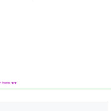
গুলি উল্লেখ করো