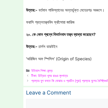
উত্তর:-
বর্তমান পাকিস্তানের অন্তর্ভুক্ত মেহেরগড় অঞ্চলে।
ফরাসি প্রত্নতত্ত্ববিদ ফ্রাঁসোয়া জারিজ
২০. কে কোন গ্ৰন্থে বিবর্তনবাদ তত্ত্ব ব্যাখ্যা করেছেন?
উত্তর:-
চার্লস ডারউইন
‘অরিজিন অফ স্পিসিস’ (Origin of Species)
Categories
ইতিহাস শিক্ষা কেন্দ্র
টীকা: চিত্রিত ধূসর রঙের মৃৎপাত্র
প্রস্তর যুগ বলতে কি বোঝায় ও প্রাচীন (পুরা) প্রস্তর যুগের বৈশিষ্ট্য
Leave a Comment
Comment