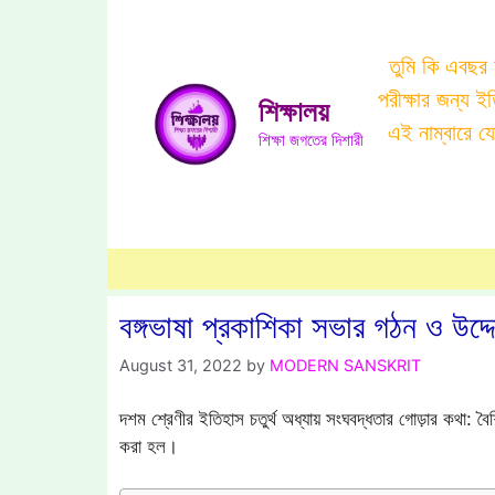
Skip
to
তুমি কি এবছর
content
পরীক্ষার জন্য 
শিক্ষালয়
এই নাম্বারে 
শিক্ষা জগতের দিশারী
বঙ্গভাষা প্রকাশিকা সভার গঠন ও উদ্দ
August 31, 2022
by
MODERN SANSKRIT
দশম শ্রেণীর ইতিহাস চতুর্থ অধ্যায় সংঘবদ্ধতার গোড়ার কথা: বৈ
করা হল।