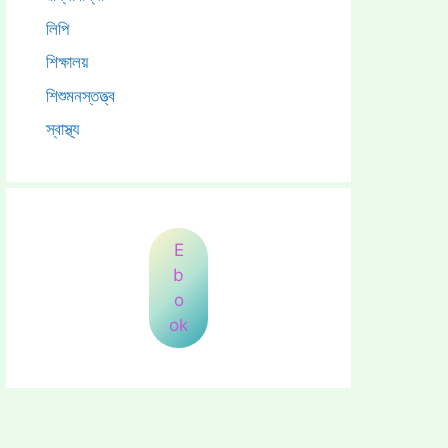
লিপি
শিক্ষালয়
শিশুমনস্তত্ত্ব
স্বাস্থ্য
E
b
o
ok