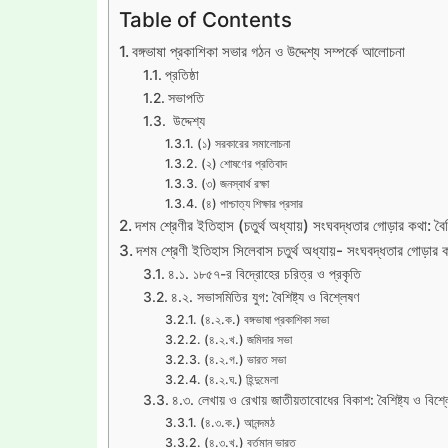
Table of Contents
বঙ্গভাষা প্রকাশিকা সভার গঠন ও উদ্দেশ্য সম্পর্কে আলোচনা
প্রতিষ্ঠা
সভাপতি
উদ্দেশ্য
(১) সরকারের সমালোচনা
(২) শোষণের প্রতিবাদ
(৩) জনস্বার্থ রক্ষা
(৪) পাশ্চাত্য শিক্ষার প্রসার
দশম শ্রেণীর ইতিহাস (চতুর্থ অধ্যায়) সংঘবদ্ধতার গোড়ার কথা: বৈশি
দশম শ্রেণী ইতিহাস সিলেবাস চতুর্থ অধ্যায়- সংঘবদ্ধতার গোড়ার কথ
৪.১. ১৮৫৭-র বিদ্রোহের চরিত্র ও প্রকৃতি
৪.২. সভাসমিতির যুগ: বৈশিষ্ট্য ও বিশ্লেষণ
(৪.২.ক.) বঙ্গভাষা প্রকাশিকা সভা
(৪.২.খ.) জমিদার সভা
(৪.২.গ.) ভারত সভা
(৪.২.ঘ.) হিন্দুমেলা
৪.৩. লেখায় ও রেখায় জাতীয়তাবোধের বিকাশ: বৈশিষ্ট্য ও বিশ্
(৪.৩.ক.) আনন্দমঠ
(৪.৩.খ.) বর্তমান ভারত