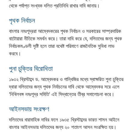
থেকে পর্যাপ্ত সংখ্যক দলিত প্রতিনিধি রাখার দাবি জানায়।
পৃথক নির্বাচন
বাংলার নমঃশূদ্ররা আম্বেদকরের পৃথক নির্বাচন ও সরকারের সাম্প্রদায়িক
বাটোয়ারা নীতিকে সমর্থন করে। তারা দাবি করে যে, দলিতদের জন্য পৃথক
নির্বাচকমণ্ডলী সৃষ্টি হলে তারা যথেষ্ট পরিমাণে রাজনৈতিক সুবিধা লাভ
করবে।
পুনা চুক্তির বিরোধিতা
১৯৩২ খ্রিস্টাব্দে ড. আম্বেদকর ও গান্ধিজির মধ্যে স্বাক্ষরিত পুনা চুক্তির
দ্বারা দলিতদের জন্য পৃথক নির্বাচনের দাবি থেকে আম্বেদকর সরে এলে
‘নিখিলবঙ্গ নমঃশূদ্র সমিতি’ এই সিদ্ধান্তের তীব্র সমালোচনা করে।
আইনসভায় সংরক্ষণ
দলিতদের ধারাবাহিক দাবির ফলে ১৯৩৫ খ্রিস্টাব্দের ভারত শাসন আইনে
বাংলার আইনসভায় দলিতদের জন্য ২০ শতাংশ আসন সংরক্ষিত হয়।