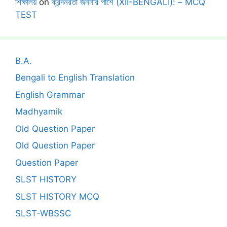
শিক্ষালয়
on
ক্রন্দনরতা জননীর পাশে (XII-BENGALI): – MCQ
TEST
B.A.
Bengali to English Translation
English Grammar
Madhyamik
Old Question Paper
Old Question Paper
Question Paper
SLST HISTORY
SLST HISTORY MCQ
SLST-WBSSC