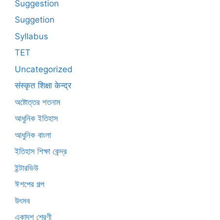
Suggestion
Suggetion
Syllabus
TET
Uncategorized
संस्कृत शिक्षा केन्द्र
অষ্টোত্তর শতনাম
আধুনিক ইতিহাস
আধুনিক বাংলা
ইতিহাস শিক্ষা কেন্দ্র
ইন্টারভিউ
ঈশপের গল্প
উৎসব
একাদশ শ্রেণী