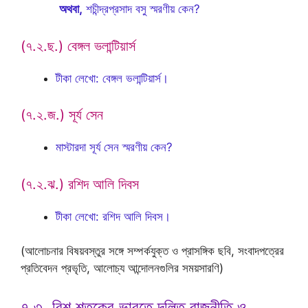
অথবা,
শচীন্দ্রপ্রসাদ বসু স্মরণীয় কেন?
(৭.২.ছ.) বেঙ্গল ভলান্টিয়ার্স
টীকা লেখো: বেঙ্গল ভলান্টিয়ার্স।
(৭.২.জ.) সূর্য সেন
মাস্টারদা সূর্য সেন স্মরণীয় কেন?
(৭.২.ঝ.) রশিদ আলি দিবস
টীকা লেখো: রশিদ আলি দিবস।
(আলোচনার বিষয়বস্তুর সঙ্গে সম্পর্কযুক্ত ও প্রাসঙ্গিক ছবি, সংবাদপত্রের
প্রতিবেদন প্রভৃতি, আলোচ্য আন্দোলনগুলির সময়সারণি)
৭.৩. বিশ শতকের ভারতে দলিত রাজনীতি ও