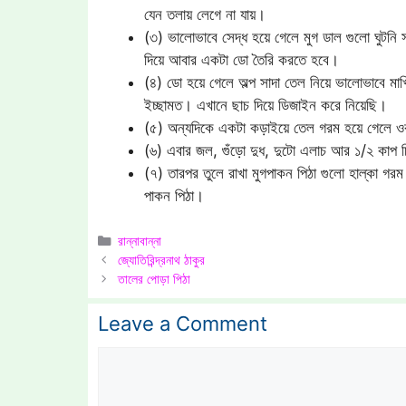
যেন তলায় লেগে না যায়।
(৩) ভালোভাবে সেদ্ধ হয়ে গেলে মুগ ডাল গুলো ঘুটনি 
দিয়ে আবার একটা ডো তৈরি করতে হবে।
(৪) ডো হয়ে গেলে অল্প সাদা তেল নিয়ে ভালোভাবে মাখ
ইচ্ছামত। এখানে ছাচ দিয়ে ডিজাইন করে নিয়েছি।
(৫) অন্যদিকে একটা কড়াইয়ে তেল গরম হয়ে গেলে ওর ম
(৬) এবার জল, গুঁড়ো দুধ, দুটো এলাচ আর ১/২ কাপ চ
(৭) তারপর তুলে রাখা মুগপাকন পিঠা গুলো হাল্কা গরম
পাকন পিঠা।
Categories
রান্নাবান্না
জ্যোতিরিন্দ্রনাথ ঠাকুর
তালের পোড়া পিঠা
Leave a Comment
Comment