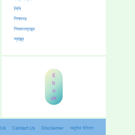
লিপি
শিক্ষালয়
শিশুমনস্তত্ত্ব
স্বাস্থ্য
E
b
o
ok
 Us
Cantact Us
Disclaimer
আধুনিক ইতিহাস