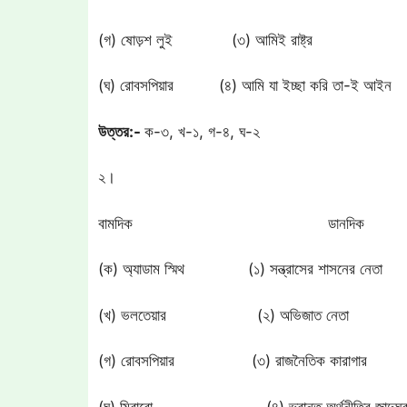
(গ) ষোড়শ লুই (৩) আমিই রাষ্ট্র
(ঘ) রোবসপিয়ার (৪) আমি যা ইচ্ছা করি তা-ই আইন
উত্তর:-
ক-৩, খ-১, গ-৪, ঘ-২
২।
বামদিক ডানদিক
(ক) অ্যাডাম স্মিথ (১) সন্ত্রাসের শাসনের নেতা
(খ) ভলতেয়ার (২) অভিজাত নেতা
(গ) রোবসপিয়ার (৩) রাজনৈতিক কারাগার
(ঘ) মিরাবো (৪) ভ্রান্ত অর্থনীতির জাদুঘ