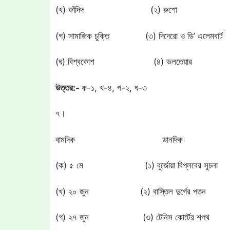
(খ) কাঁদিদ (২) রুশো
(গ) সামাজিক চুক্তি (৩) দিদেরো ও ডি’ এলেমবার্ট
(ঘ) বিশ্বকোশ (৪) ভলতেয়ার
উত্তর:-
ক-১, খ-৪, গ-২, ঘ-৩
৭।
বামদিক ডানদিক
(ক) ৫ মে (১) বুর্জোয়া বিপ্লবের সূচনা
(খ) ২০ জুন (২) বাস্তিল দুর্গের পতন
(গ) ২৭ জুন (৩) টেনিস কোর্টের শপথ