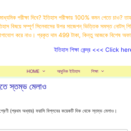
 মাধ্যমিক পরীক্ষা দিবে? ইতিহাস পরীক্ষায় 100% কমন পেতে চাও? ত
ইতিহাস বিষয়ে সম্পূর্ণ সিলেবাসের উপর সাজেশন্ ভিত্তিক সমস্ত ন
যোগাযোগ করে নাও। প্রকৃত দাম 499 টাকা, কিন্তু আজকে বিশেষ অফ
ইতিহাস শিক্ষা কেন্দ্র <<< Click her
HOME
আধুনিক ইতিহাস
শিক্ষা
হতে স্তম্ভ মেলাও
্রেণী (প্রথম অধ্যায়) ফরাসি বিপ্লবের কয়েকটি দিক থেকে স্তম্ভ মেলাও।