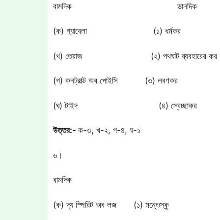
বামদিক ডানদিক
(ক) গ্যাবেলা (১) ধর্মকর
(খ) তেরাজ (২) পথঘাট ব্যবহারের কর
(গ) কনট্রাক্ট অব পোইসি (৩) লবণকর
(ঘ) টাইদ (৪) স্বেচ্ছাকর
উত্তর:-
ক-৩, খ-২, গ-৪, ঘ-১
৬।
বামদিক
(ক) দ্য স্পিরিট অব লজ (১) মন্তেস্কু