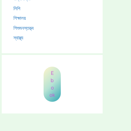
লিপি
শিক্ষালয়
শিশুমনস্তত্ত্ব
স্বাস্থ্য
E
b
o
ok