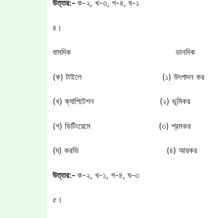
উত্তর:-
ক-২, খ-৩, গ-৪, ঘ-১
৪।
বামদিক ডানদিক
(ক) টাইলে (১) উৎপাদন কর
(খ) ক্যাপিটেশন (২) ভূমিকর
(গ) ভিটিংয়েমে (৩) শ্রমকর
(ঘ) করভি (৪) আয়কর
উত্তর:-
ক-২, খ-১, গ-৪, ঘ-৩
৫।