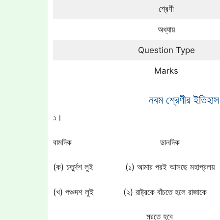
শ্রেণী
অধ্যায়
Question Type
Marks
নবম শ্রেণীর ইতিহাস
১।
বামদিক ডানদিক
(ক) চতুর্দশ লুই (১) আমার পরই আসছে মহাপ্রলয়
(খ) পঞ্চদশ লুই (২) রাষ্ট্রকে বাঁচতে হলে রাজাকে
মরতে হবে