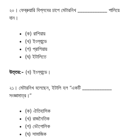
২০। ফেব্রুয়ারি বিপ্লবের চাপে মেটারনিখ ____________ পালিয়ে
যান।
(ক) রাশিয়ায়
(খ) ইংল্যান্ডে
(গ) প্রাশিয়ায়
(ঘ) ইটালিতে
উত্তর:-
(খ) ইংল্যান্ডে।
২১। মেটারনিখ বলেছেন, ইটালি হল “একটি ____________
সংজ্ঞামাত্র।”
(ক) ঐতিহাসিক
(খ) রাজনৈতিক
(গ) ভৌগোলিক
(ঘ) সামাজিক