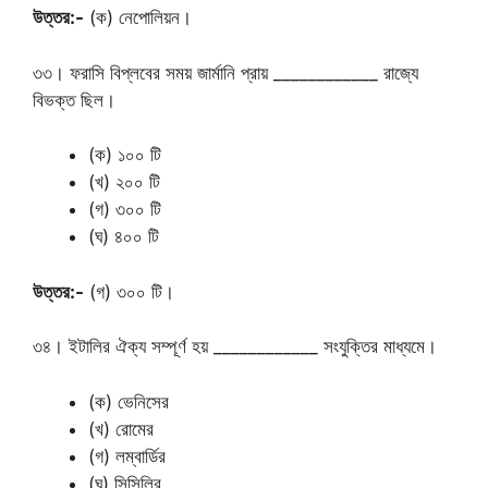
উত্তর:-
(ক) নেপোলিয়ন।
৩৩। ফরাসি বিপ্লবের সময় জার্মানি প্রায় ____________ রাজ্যে
বিভক্ত ছিল।
(ক) ১০০ টি
(খ) ২০০ টি
(গ) ৩০০ টি
(ঘ) ৪০০ টি
উত্তর:-
(গ) ৩০০ টি।
৩৪। ইটালির ঐক্য সম্পূর্ণ হয় ____________ সংযুক্তির মাধ্যমে।
(ক) ভেনিসের
(খ) রোমের
(গ) লম্বার্ডির
(ঘ) সিসিলির