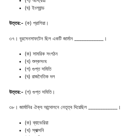
(গ) অস্ট্রিয়া
(ঘ) ইংল্যান্ড
উত্তর:-
(ক) প্রাশিয়া।
৩৭। বুরসেনসাফটেন ছিল একটি জার্মান ____________।
(ক) সামরিক সংগঠন
(খ) শুল্কসংঘ
(গ) গুপ্ত সমিতি
(ঘ) রাজনৈতিক দল
উত্তর:-
(গ) গুপ্ত সমিতি।
৩৮। জার্মানির ঐক্য আন্দোলনে নেতৃত্ব দিয়েছিল ____________।
(ক) ব্যাভেরিয়া
(খ) স্যাক্সনি