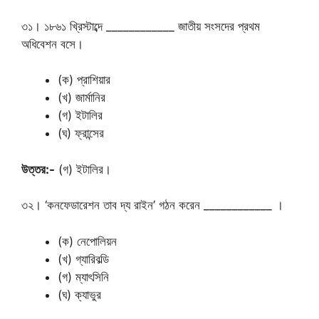
৩১। ১৮৬১ খ্রিস্টাব্দে ____________ জাতীয় সংসদের প্রথম
অধিবেশন বসে।
(ক) প্রাশিয়ার
(খ) জার্মানির
(গ) ইটালির
(ঘ) ফ্রান্সের
উত্তর:-
(গ) ইটালির।
৩২। ‘কনফেডারেশন তাব দ্য রাইন’ গঠন করেন ____________ ।
(ক) নেপোলিয়ন
(খ) গ্যারিবল্ডি
(গ) ম্যাৎসিনি
(ঘ) ক্যাভুর