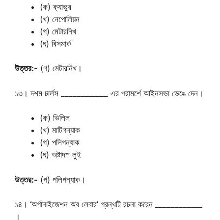
(ক) ক্যাভুর
(খ) নেপোলিয়ন
(গ) মেটারনিখ
(ঘ) বিসমার্ক
উত্তর:-
(গ) মেটারনিখ।
১৩। দশম চার্লস ____________ এর পরামর্শে আইনসভা ভেঙে দেন।
(ক) ভিলিল
(খ) মাটিগন্যাক
(গ) পলিগন্যাক
(ঘ) অষ্টাদশ লুই
উত্তর:-
(গ) পলিগন্যাক।
১৪। ‘অর্গানাইজেশন অব লেবার’ গ্রন্থটি রচনা করেন ____________
।