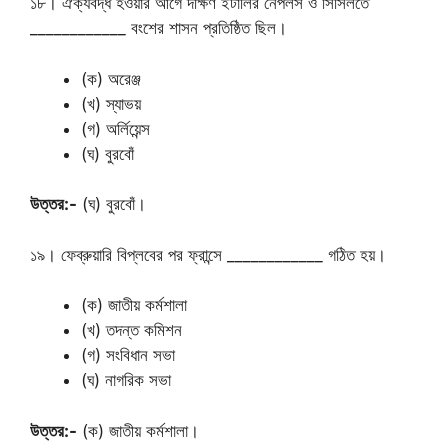
১৮। ঐক্যবদ্ধ হওয়ার আগে দক্ষিণ ইটালির নেপলস ও সিসিলতে
____________ বংশের শাসন প্রতিষ্ঠিত ছিল।
(ক) অরেঞ্জ
(খ) স্যাভয়
(গ) অর্লিয়েন্স
(ঘ) বুরবোঁ
উত্তর:-
(ঘ) বুরবোঁ।
১৯। ফেব্রুয়ারি বিপ্লবের পর ফ্রান্সে ____________ গঠিত হয়।
(ক) জাতীয় কর্মশালা
(খ) তদন্ত কমিশন
(গ) সংবিধান সভা
(ঘ) নাগরিক সভা
উত্তর:-
(ক) জাতীয় কর্মশালা।