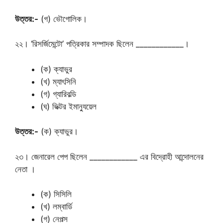
উত্তর:-
(গ) ভৌগোলিক।
২২। ‘রিসর্জিমেন্টো’ পত্রিকার সম্পাদক ছিলেন ____________।
(ক) ক্যাভুর
(খ) ম্যাৎসিনি
(গ) গ্যারিবল্ডি
(ঘ) ভিক্টর ইমান্যুয়েল
উত্তর:-
(ক) ক্যাভুর।
২৩। জেনারেল পেপ ছিলেন ____________ এর বিদ্রোহী আন্দোলনের
নেতা ।
(ক) সিসিলি
(খ) লম্বার্ডি
(গ) নেপল্স