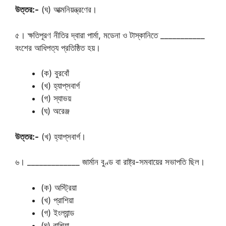
উত্তর:-
(ঘ) আত্মনিয়ন্ত্রণের।
৫। ক্ষতিপূরণ নীতির দ্বারা পার্মা, মডেনা ও টাস্কানিতে ___________
বংশের আধিপত্য প্রতিষ্ঠিত হয়।
(ক) বুরবোঁ
(খ) হ্যাপ্‌সবার্গ
(গ) স্যাভয়
(ঘ) অরেঞ্জ
উত্তর:-
(খ) হ্যাপ্‌সবার্গ।
৬। _____________ জার্মান বুণ্ড বা রাষ্ট্র-সমবায়ের সভাপতি ছিল।
(ক) অস্ট্রিয়া
(খ) প্রাশিয়া
(গ) ইংল্যান্ড
(ঘ) রাশিয়া