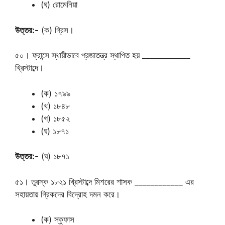
(ঘ) রোমেনিয়া
উত্তর:-
(ক) গ্রিস।
৫০। ফ্রান্সে স্থায়ীভাবে প্রজাতন্ত্র স্থাপিত হয় ____________
খ্রিস্টাব্দে।
(ক) ১৭৯৯
(খ) ১৮৪৮
(গ) ১৮৫২
(ঘ) ১৮৭১
উত্তর:-
(ঘ) ১৮৭১
৫১। তুরস্ক ১৮২১ খ্রিস্টাব্দে মিশরের শাসক ____________ এর
সহায়তায় গ্রিকদের বিদ্রোহ দমন করে।
(ক) স্কুফাস