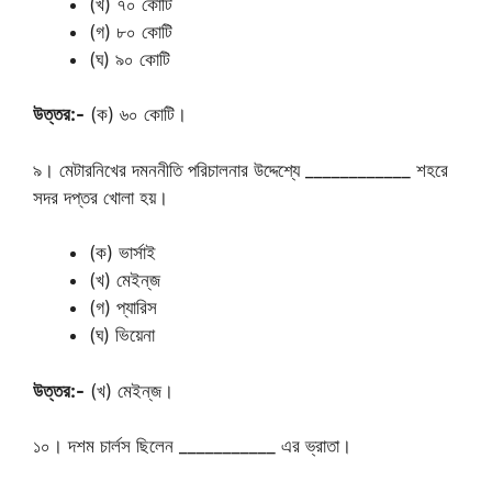
(খ) ৭০ কোটি
(গ) ৮০ কোটি
(ঘ) ৯০ কোটি
উত্তর:-
(ক) ৬০ কোটি।
৯। মেটারনিখের দমননীতি পরিচালনার উদ্দেশ্যে ____________ শহরে
সদর দপ্তর খোলা হয়।
(ক) ভার্সাই
(খ) মেইন্‌জ
(গ) প্যারিস
(ঘ) ভিয়েনা
উত্তর:-
(খ) মেইন্‌জ।
১০। দশম চার্লস ছিলেন ___________ এর ভ্রাতা।