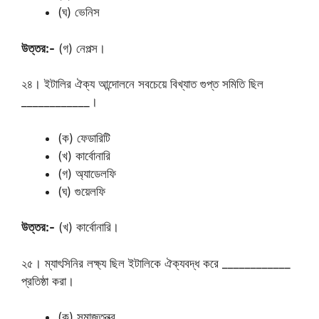
(ঘ) ভেনিস
উত্তর:-
(গ) নেপল্স।
২৪। ইটালির ঐক্য আন্দোলনে সবচেয়ে বিখ্যাত গুপ্ত সমিতি ছিল
____________।
(ক) ফেডারিটি
(খ) কার্বোনারি
(গ) অ্যাডেলফি
(ঘ) গুয়েলফি
উত্তর:-
(খ) কার্বোনারি।
২৫। ম্যাৎসিনির লক্ষ্য ছিল ইটালিকে ঐক্যবদ্ধ করে ____________
প্রতিষ্ঠা করা।
(ক) সমাজতন্ত্র