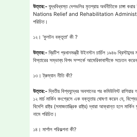
উত্তর:-
যুদ্ধবিধ্বস্ত দেশগুলির মৃতপ্রায় অর্থনীতিকে চাঙ্গা ক
Nations Relief and Rehabilitation Administration)
পরিচিত।
১২। ‘ফুলটন বক্তৃতা’ কী ?
উত্তর:-
ব্রিটিশ প্রধানমন্ত্রী উইনস্টন চার্চিল ১৯৪৬ খ্রিস্টাব
বিস্তারের সম্ভাব্য বিপদ সম্পর্কে আমেরিকাবাসীকে সচেতন করে
১৩। ট্রুম্যান নীতি কী?
উত্তর:-
দ্বিতীয় বিশ্বযুদ্ধের অবসানের পর কমিউনিস্ট রাশিয়ার আধি
১২ মার্চ মার্কিন কংগ্রেসে এক বক্তৃতায় ঘোষণা করেন যে, বিশ্বের য
বিদেশি রাষ্ট্র (সমাজতান্ত্রিক রাষ্ট্র) দ্বারা আক্রান্ত হলে মার্ক
নামে পরিচিত।
১৪। মার্শাল পরিকল্পনা কী?