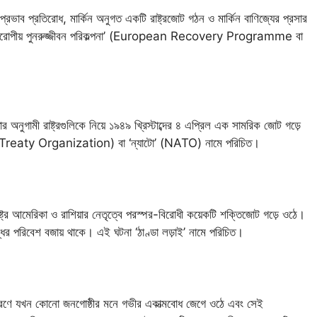
প্রভাব প্রতিরোধ, মার্কিন অনুগত একটি রাষ্ট্রজোট গঠন ও মার্কিন বাণিজ্যের প্রসার
ার্শাল ‘ইউরোপীয় পুনরুজ্জীবন পরিকল্পনা’ (European Recovery Programme বা
তার অনুগামী রাষ্ট্রগুলিকে নিয়ে ১৯৪৯ খ্রিস্টাব্দের ৪ এপ্রিল এক সামরিক জোট গড়ে
tic Treaty Organization) বা ‘ন্যাটো’ (NATO) নামে পরিচিত।
 রাষ্ট্র আমেরিকা ও রাশিয়ার নেতৃত্বে পরস্পর-বিরোধী কয়েকটি শক্তিজোট গড়ে ওঠে।
্ধের পরিবেশ বজায় থাকে। এই ঘটনা ‘ঠাণ্ডা লড়াই’ নামে পরিচিত।
 কারণে যখন কোনো জনগোষ্ঠীর মনে গভীর একাত্মবোধ জেগে ওঠে এবং সেই