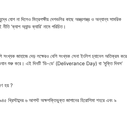
যুদ্ধে যোগ না দিলেও মিত্রপক্ষীয় দেশগুলির কাছে অস্ত্রশস্ত্র ও অন্যান্য সামরিক
 নীতি ‘ক্যাশ অ্যান্ড ক্যারি’ নামে পরিচিত।
 বেশি সংখ্যক জাহাজে দেড় লক্ষেরও বেশি সংখ্যক সেনা ইংলিশ চ্যানেল অতিক্রম করে
ধে অভিযান শুরু করে। এই দিনটি ‘ডি-ডে’ (Deliverance Day) বা ‘মুক্তি দিবস’
রণ হয় ?
 ১৯৪৫ খ্রিস্টাব্দের ৬ আগস্ট অক্ষশক্তিভুক্ত জাপানের হিরোশিমা শহরে এবং ৯