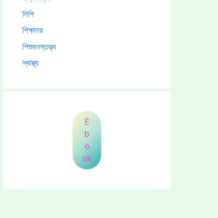
লিপি
শিক্ষালয়
শিশুমনস্তত্ত্ব
স্বাস্থ্য
E
b
o
ok