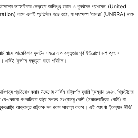
রার উদ্দেশ্যে আমেরিকার নেতৃত্বে জাতিপুঞ্জ ত্রাণ ও পুনর্বাসন প্রশাসন’ (United
 নামে একটি প্রতিষ্ঠান গড়ে ওঠে, যা সংক্ষেপে ‘আনরা’ (UNRRA) নামে
্দের মার্চ মাসে আমেরিকার ফুলটন শহরে এক বক্তৃতায় পূর্ব ইউরোপে রুশ প্রভাব
ন। এটিই ‘ফুলটন বক্তৃতা’ নামে পরিচিত।
পত্য প্রতিরোধ করার উদ্দেশ্যে মার্কিন রাষ্ট্রপতি হ্যারি ট্রুম্যান ১৯৪৭ খ্রিস্টাব্দের
ে-কোনো গণতান্ত্রিক রাষ্ট্র সশস্ত্র সংখ্যালঘু গোষ্ঠী (সমাজতান্ত্রিক গোষ্ঠী) বা
িন যুক্তরাষ্ট্র আক্রান্ত রাষ্ট্রকে সব রকম সাহায্য করবে। এই ঘোষণা ‘ট্রুম্যান নীতি’