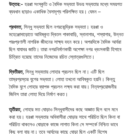
উত্তর:-
হরপ্পা সংস্কৃতি ও বৈদিক সভ্যতা উভয় সভ্যতার মধ্যে সময়গত
ব্যবধান ছাড়াও একাধিক বৈসাদৃশ্য পরিলক্ষিত হয়। যেমন –
প্রথমত,
সিন্ধু সভ্যতা ছিল নগরকেন্দ্রিক সভ্যতা। হরপ্পা ও
মহেঞ্জোদাড়োতে আবিষ্কৃত দ্বিতল পাকাবাড়ি, স্নানাগার, শস্যাগার, উন্নত
পয়ঃপ্রণালী নাগরিক জীবনের সাক্ষ্য বহন করে। অপরদিকে বৈদিক আর্যরা
ছিল যাযাবর জাতি। তারা নগরনির্মাণকারী অপেক্ষা নগর ধ্বংসকারী হিসাবে
চিত্রিত হয়েছে তাদের নিজেদের রচিত স্তোত্রগুলিতে।
দ্বিতীয়ত,
সিন্ধু সভ্যতায় লোহার প্রচলন ছিল না। এটি ছিল
তাম্রপ্রস্তর যুগের সভ্যতা। লোহা তখনো আবিষ্কৃত হয়নি। কিন্তু
বৈদিক যুগে লোহার ব্যাপক প্রচলন লক্ষ্য করা যায়। নিত্যপ্রয়োজনীয়
জিনিস তারা লোহা দিয়ে নির্মাণ করত।
তৃতীয়ত,
লোহার মত ঘোড়াও সিন্ধুবাসীদের কছে অজ্ঞাত ছিল বলে মনে
করা হয়। হরপ্পা সভ্যতার অধিবাসীরা ঘোড়ার সাথে পরিচিত ছিল কিনা বা
পরিচিত থাকলেও ঘোড়াকে কাজে লাগাত কিনা সে সম্পর্কে নিশ্চিত ভাবে
কিছু বলা যায় না। তবে আর্যদের কাছে ঘোড়া ছিল একটি বিশেষ