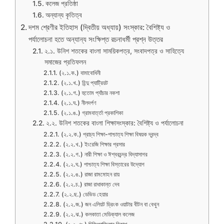
কলেজ প্রতিষ্ঠা
অন্যান্য কৃতিত্ব
দশম শ্রেণীর ইতিহাস (দ্বিতীয় অধ্যায়) সংস্কার: বৈশিষ্ট্য ও
পর্যালোচনা হতে অন্যান্য সংক্ষিপ্ত রচনাধর্মী প্রশ্ন উত্তর
২.১. উনিশ শতকের বাংলা সাময়িকপত্র, সংবাদপত্র ও সাহিত্যে
সমাজের প্রতিফলন
(২.১.ক.) বামাবোধিনী
(২.১.খ.) হিন্দু প্যাট্রিয়ট
(২.১.গ.) হুতোম প্যাঁচার নকশা
(২.১.ঘ.) নীলদর্পণ
(২.১.ঙ.) গ্রামবার্ত্তা প্রকাশিকা
২.২. উনিশ শতকের বাংলা শিক্ষাসংস্কার: বৈশিষ্ট্য ও পর্যালোচনা
(২.২.ক.) প্রাচ্য শিক্ষা-পাশ্চাত্য শিক্ষা বিষয়ক দ্বন্দ্ব
(২.২.খ.) ইংরেজি শিক্ষার প্রসার
(২.২.গ.) নারী শিক্ষা ও ঈশ্বরচন্দ্র বিদ্যাসাগর
(২.২.ঘ.) পাশ্চাত্য শিক্ষা বিস্তারের উদ্যোগ
(২.২.ঙ.) রাজা রামমোহন রায়
(২.২.চ.) রাজা রাধাকান্ত দেব
(২.২.ছ.) ডেভিড হেয়ার
(২.২.জ.) জন এলিয়ট ড্রিংক ওয়াটার বীটন বা বেথুন
(২.২.ঝ.) কলকাতা মেডিক্যাল কলেজ