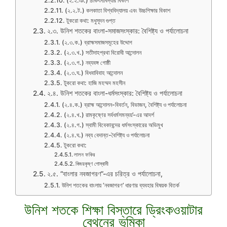
(২.২.ঞ.) চিকিৎসাবিদ্যার বিকাশ
(২.২.ট.) কলকাতা বিশ্ববিদ্যালয় এবং উচ্চশিক্ষার বিকাশ
টুকরো কথা: মধুসূদন গুপ্ত
২.৩. উনিশ শতকের বাংলা-সমাজসংস্কার: বৈশিষ্ট্য ও পর্যালোচনা
(২.৩.ক.) ব্রাহ্মসমাজসমূহের উদ্দোগ
(২.৩.খ.) সতীদাহপ্রথা বিরোধী আন্দোলন
(২.৩.গ.) নব্যবঙ্গ গোষ্ঠী
(২.৩.ঘ.) বিধবাবিবাহ আন্দোলন
টুকরো কথা: হাজি মহম্মদ মহসীন
২.৪. উনিশ শতকের বাংলা-ধর্মসংস্কার: বৈশিষ্ট্য ও পর্যালোচনা
(২.৪.ক.) ব্রাহ্ম আন্দোলন-বিবর্তন, বিভাজন, বৈশিষ্ট্য ও পর্যালোচনা
(২.৪.খ.) রামকৃষ্ণের সর্বধর্মসমন্বয়’-এর আদর্শ
(২.৪.গ.) স্বামী বিবেকানন্দের ধর্মসংস্কারের অভিমুখ
(২.৪.ঘ.) নব্য বেদান্ত-বৈশিষ্ট্য ও পর্যালোচনা
টুকরো কথা:
লালন ফকির
বিজয়কৃষ্ণ গোস্বামী
২.৫. “বাংলার নবজাগরণ”-এর চরিত্র ও পর্যালোচনা,
উনিশ শতকের বাংলায় ‘নবজাগরণ’ ধারণার ব্যবহার বিষয়ক বিতর্ক
উনিশ শতকে শিক্ষা বিস্তারে ড্রিংকওয়াটার
বেথুনের ভূমিকা