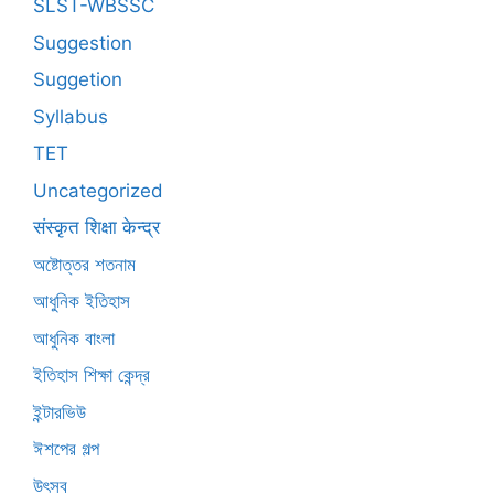
SLST-WBSSC
Suggestion
Suggetion
Syllabus
TET
Uncategorized
संस्कृत शिक्षा केन्द्र
অষ্টোত্তর শতনাম
আধুনিক ইতিহাস
আধুনিক বাংলা
ইতিহাস শিক্ষা কেন্দ্র
ইন্টারভিউ
ঈশপের গল্প
উৎসব