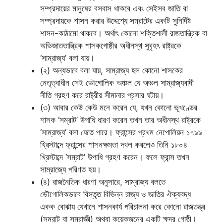
সম্প্রদায়ের মানুষের বসবাস থাকবে এবং সেইসব জাতি বা
সম্প্রদায়কে শাসন করার উদ্দেশ্যে সম্রাটের একটি সুনির্দিষ্ট
শাসন-কাঠামো থাকবে। অর্থাৎ কোনো শক্তিশালী রাজতান্ত্রিক বা
অভিজাততান্ত্রিক শাসকগোষ্ঠীর অধীনস্থ সুবৃহৎ রাষ্ট্রকে
‘সাম্রাজ্য’ বলা যায়।
(২) অন্যভাবে বলা যায়, সাম্রাজ্য হল কোনো শাসকের
নেতৃত্বাধীন সেই ভৌগোলিক অঞ্চল যে অঞ্চল সাম্রাজ্যবাদী
নীতি গ্রহণ করে রাষ্ট্রীয় সীমানার প্রসার ঘটায়।
(৩) আবার কেউ কেউ মনে করেন যে, যখন কোনো ভূখণ্ডের
শাসক ‘সম্রাট’ উপাধি ধারণ করেন তখন তার অধীনস্থ রাষ্ট্রকে
‘সাম্রাজ্য’ বলা যেতে পারে। ফ্রান্সের প্রথম নেপোলিয়ন ১৭৯৯
খ্রিস্টাব্দে ফ্রান্সের শাসনক্ষমতা দখল করলেও তিনি ১৮০৪
খ্রিস্টাব্দে ‘সম্রাট’ উপাধি গ্রহণ করেন। ফলে ফ্রান্স তখন
সাম্রাজ্যে পরিণত হয়।
(৪) রাজনৈতিক ধারণা অনুসারে, সাম্রাজ্য বলতে
ভৌগোলিকভাবে বিস্তৃত বিভিন্ন রাজ্য ও জাতির ঐক্যবদ্ধ
একক বোঝায় যেখানে শাসনকার্য পরিচালনা করে কোনো রাজতন্ত্র
(সম্রাট বা সম্রাজ্ঞী) অথবা কয়েকজনের একটি ক্ষুদ্র গোষ্ঠী।