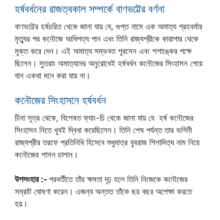
হর্ষবর্ধনের রাজত্বকাল সম্পর্কে বাণভট্টের বর্ণনা
বাণভট্টের হর্ষচরিত থেকে জানা যায় যে, গুপ্ত নামে এক অমাত্য গ্রহবর্মার
মৃত্যুর পর কনৌজে আধিপত্য পান এবং তিনি রাজ্যশ্রীকে কারাগার থেকে
মুক্ত করে দেন। এই অমাত্য সম্ভবত শূরসেন এবং শশাঙ্কের পক্ষে
ছিলেন। সুতরাং অমাত্যদের অনুরোধেই হর্ষবর্ধন কনৌজের সিংহাসন পেয়ে
যান একথা মনে করা যায় না।
কনৌজের সিংহাসনে হর্ষবর্ধন
চীনা সূত্র থেকে, বিশেষত ফ্যাং-চি থেকে জানা যায় যে হর্ষ কনৌজের
সিংহাসন নিতে খুবই দ্বিধা করেছিলেন। তিনি শেষ পর্যন্ত তার ভগিনী
রাজ্যশ্রীর তরফে প্রতিনিধি হিসেবে শুধুমাত্র যুবরাজ শিলাদিত্য নাম নিয়ে
কনৌজের শাসন চালান।
উপসংহার :-
পরবর্তীতে তাঁর ক্ষমতা দৃঢ় হলে তিনি নিজেকে কনৌজের
সম্রাট ঘোষণা করেন। এজন্য অন্তত তাঁকে ছয় বছর অপেক্ষা করতে
হয়।