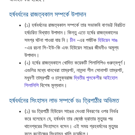
হর্ষবর্ধনের রাজত্বকাল সম্পর্কে উপাদান
(১) হর্ষবর্ধনের রাজত্বকাল সম্পর্কে তার সভাকবি বাণভট্ট বিরচিত
হর্ষচরিত বিখ্যাত উপাদান। কিন্তু এতে হর্ষের রাজত্বকালের
সমগ্র ঘটনা পাওয়া যায় নি।
চীন
-এর পর্যাটক
হিউয়েন সাঙ
-এর রচনা সি-ইউ-কি এবং হিউয়েন সাঙের জীবনীও অমূল্য
উপাদান।
(২) হর্ষের রাজত্বকালে খোদিত কয়েকটি শিলালিপিও গুরুত্বপূর্ণ।
এগুলির মধ্যে ধানখেরা তাম্রপট, নালন্দা শীল সোনাপট তাম্রপট,
মধুবণী তাম্রপট্টি ও চালুক্যরাজ
দ্বিতীয় পুলকেশী
র
আইহোল
শিলালিপি
বিশেষ মূল্যবান।
হর্ষবর্ধনের সিংহাসন লাভ সম্পর্কে ডঃ ত্রিপাঠীর অভিমত
(১) ডঃ ত্রিপাঠী হিউয়েন সাঙের দেওয়া বিবরণের ওপর নির্ভর
করে বলেছেন যে, হর্ষবর্ধন তার জ্যেষ্ঠ ভ্রাতার মৃত্যুর পর
থানেশ্বরের সিংহাসনে বসেন। এই সময় গ্রহবর্মনের মৃত্যুর
ফলে কনৌজের সিংহাসন খালি হয়েছিল।