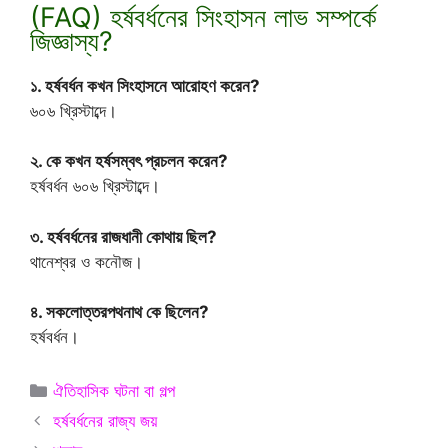
(FAQ) হর্ষবর্ধনের সিংহাসন লাভ সম্পর্কে
জিজ্ঞাস্য?
১. হর্ষবর্ধন কখন সিংহাসনে আরোহণ করেন?
৬০৬ খ্রিস্টাব্দে।
২. কে কখন হর্ষসম্বৎ প্রচলন করেন?
হর্ষবর্ধন ৬০৬ খ্রিস্টাব্দে।
৩. হর্ষবর্ধনের রাজধানী কোথায় ছিল?
থানেশ্বর ও কনৌজ।
৪. সকলোত্তরপথনাথ কে ছিলেন?
হর্ষবর্ধন।
Categories
ঐতিহাসিক ঘটনা বা গল্প
হর্ষবর্ধনের রাজ্য জয়