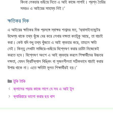
কিংবা লেকচার গুছিয়ে নিতে এ আই কাজে লাগাই। প্রশ্ন তৈরির
সময়ও এ আইয়ের সাহায্য নিই।’
ক্ষতিকর দিক
এ আইয়ের ক্ষতিকর দিক প্রসঙ্গে স্বাক্ষর শতাব্দর মত, ‘অ্যাসাইনমেন্টের
উদ্দেশ্য থাকে তথ্য খুঁজে বের করে লেখার দক্ষতা কতটুকু আছে, তা যাচাই
করা। কেউ যদি শুধু তথ্য খুঁজতে এ আই ব্যবহার করে, তাহলে ক্ষতি
নেই। কিন্তু লেখাটা সাজিয়ে-গুছিয়ে বিশ্লেষণ করার চর্চাটা নিজেকেই
করতে হবে। বিশ্লেষণ অংশে এ আই ব্যবহার করলে শিক্ষার্থীদের উচ্চতর
দক্ষতা, যেমন ক্রিটিক্যাল থিঙ্কিং বা সৃজনশীলতা সঠিকভাবে যাচাই করার
উপায় থাকে না। এতে ক্ষতিটা মূলত শিক্ষার্থীরই হয়।’
Categories
টুকি টাকি
ক্লাসের পড়ায় কাজে লাগে যে সব এ আই টুল
ক্যারিয়ারে ভালো করার ছয় ধাপ