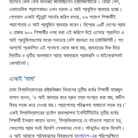
হিসেবে কেউ কেউ শুভেচ্ছা জানাচ্ছিলেন চ্যাটজিপিটিকে। বোঝা গেল,
একাডেমিক পড়ালেখায়ও এখন হরদম এ আই প্রযুক্তি ব্যবহার হচ্ছে।
গ্লোবাল এআই স্টুডেন্ট সার্ভের জরিপ বলছে, ৮৬ শতাংশ শিক্ষার্থীই
পড়াশোনায় এ আই প্রযুক্তি ব্যবহার করেন। বিশ্বের ১৬টি দেশের প্রায়
৩ হাজার ৯০০ শিক্ষার্থীর ওপর করা এই জরিপে উঠে এসেছে প্রচলিত এ
আই প্রযুক্তিগুলোর মধ্যে সবচেয়ে বেশি ব্যবহৃত হয় চ্যাটজিপিটি। গত
আগস্টে প্রকাশিত এই গবেষণা থেকে জানা যায়, ব্যবহারের দিক দিয়ে
দ্বিতীয় ও তৃতীয় অবস্থানে আছে যথাক্রমে গ্রামারলি ও মাইক্রোসফট
কোপাইলট।
এআই ‘মামা’
ঢাকা বিশ্ববিদ্যালয়ের রাষ্ট্রবিজ্ঞান বিভাগের তৃতীয় বর্ষের শিক্ষার্থী ফায়জুল
হাসান বলেন, ‘এ আই ব্যবহার করে দ্রুত তথ্য সংগ্রহ করা যায়, জটিল
বিষয় সহজ করে নেওয়া যায়। পড়াশোনার পরিকল্পনা সাজানো সহজ হয়।’
একই বিশ্ববিদ্যালয়ের দুর্যোগ ব্যবস্থাপনা ইনস্টিটিউটের তৃতীয় বর্ষের
শিক্ষার্থী ইসরাত জাহান বলেন, ‘বিশ্ববিদ্যালয়ে যে বইগুলো পড়ানো হয়,
সেগুলোর প্রায় সবই বিদেশি লেখকদের লেখা। পটভূমিও থাকে বিদেশি।
এ আই আমাকে পাঠ্যক্রমের বিষয়গুলো
বাংলাদেশ
-এর পরিপ্রেক্ষিতে