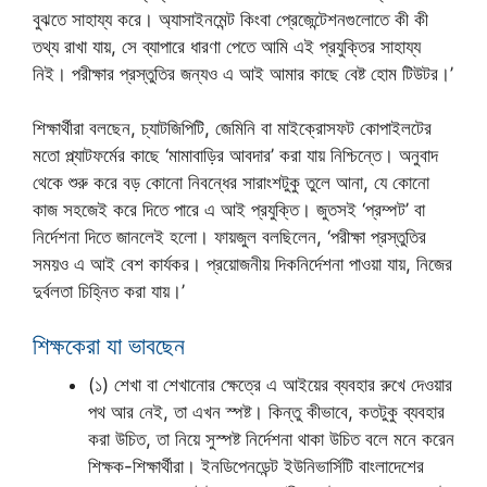
বুঝতে সাহায্য করে। অ্যাসাইনমেন্ট কিংবা প্রেজেন্টেশনগুলোতে কী কী
তথ্য রাখা যায়, সে ব্যাপারে ধারণা পেতে আমি এই প্রযুক্তির সাহায্য
নিই। পরীক্ষার প্রস্তুতির জন্যও এ আই আমার কাছে বেষ্ট হোম টিউটর।’
শিক্ষার্থীরা বলছেন, চ্যাটজিপিটি, জেমিনি বা মাইক্রোসফট কোপাইলটের
মতো প্ল্যাটফর্মের কাছে ‘মামাবাড়ির আবদার’ করা যায় নিশ্চিন্তে। অনুবাদ
থেকে শুরু করে বড় কোনো নিবন্ধের সারাংশটুকু তুলে আনা, যে কোনো
কাজ সহজেই করে দিতে পারে এ আই প্রযুক্তি। জুতসই ‘প্রম্পট’ বা
নির্দেশনা দিতে জানলেই হলো। ফায়জুল বলছিলেন, ‘পরীক্ষা প্রস্তুতির
সময়ও এ আই বেশ কার্যকর। প্রয়োজনীয় দিকনির্দেশনা পাওয়া যায়, নিজের
দুর্বলতা চিহ্নিত করা যায়।’
শিক্ষকেরা যা ভাবছেন
(১) শেখা বা শেখানোর ক্ষেত্রে এ আইয়ের ব্যবহার রুখে দেওয়ার
পথ আর নেই, তা এখন স্পষ্ট। কিন্তু কীভাবে, কতটুকু ব্যবহার
করা উচিত, তা নিয়ে সুস্পষ্ট নির্দেশনা থাকা উচিত বলে মনে করেন
শিক্ষক-শিক্ষার্থীরা। ইনডিপেনডেন্ট ইউনিভার্সিটি বাংলাদেশের