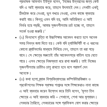
প্রভাষক আফনান ইউসুফ বলেন, ‘নিজের উন্নয়নের জন্য কেউ
যদি এ আই ব্যবহার করে, তাহলে উৎসাহই দেব। লেখাটা একটু
ঠিকঠাক করে নেওয়া, ভুল শুধরে নেওয়া, এসব কাজে ব্যবহার
করাই যায়। কিন্তু এমন যদি হয়, আমি অতিরিক্ত এ আই
নির্ভর হয়ে পড়ছি, আমার সৃজনশীলতার চর্চা হচ্ছে না, তাহলে
সতর্ক হওয়া জরুরি।’
(২) ভিনদেশে বৃত্তি বা উচ্চশিক্ষার আবেদন করতে হলে অনেক
সময় নিবন্ধ জমা দিতে হয়। কেউ যদি চ্যাটজিপিটি বা এ ধরনের
কোনো প্ল্যাটফর্মের মাধ্যমে লিখিয়ে নেন, তাহলে তা ধরা পড়ে
যাবে। সে ক্ষেত্রে শুরুতেই তাঁর আবেদনপত্র বাতিল হয়ে যেতে
পারে। এসব ক্ষেত্রে নিজস্বতা ধরে রাখা জরুরি। তাই নিজের
সৃজনশীলতার চর্চাটাও চালু রাখতে হবে বলে পরামর্শ দেন
অনেকে।
(৩) কথা হলো ব্র্যাক বিশ্ববিদ্যালয়ের কম্পিউটারবিজ্ঞান ও
প্রকৌশলের শিক্ষক স্বাক্ষর শতাব্দর সঙ্গে শিক্ষকেরাও নানা কাজে
এ আই ব্যবহার করেন উল্লেখ করে তিনি বলেন, ‘মূলত তিন
ক্ষেত্রে এ আই ব্যবহার করি – শেখানো, শেখা আর মূল্যায়ন।
লেকচার তৈরিতে, লেকচারের সঙ্গে গ্রাফিকস যোগ করার ক্ষেত্রে