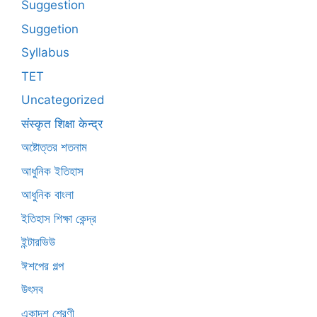
Suggestion
Suggetion
Syllabus
TET
Uncategorized
संस्कृत शिक्षा केन्द्र
অষ্টোত্তর শতনাম
আধুনিক ইতিহাস
আধুনিক বাংলা
ইতিহাস শিক্ষা কেন্দ্র
ইন্টারভিউ
ঈশপের গল্প
উৎসব
একাদশ শ্রেণী