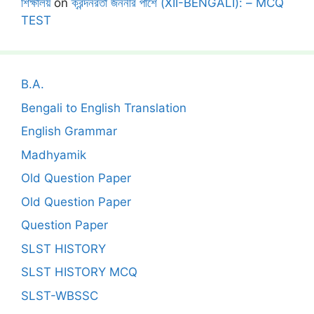
শিক্ষালয়
on
ক্রন্দনরতা জননীর পাশে (XII-BENGALI): – MCQ
TEST
B.A.
Bengali to English Translation
English Grammar
Madhyamik
Old Question Paper
Old Question Paper
Question Paper
SLST HISTORY
SLST HISTORY MCQ
SLST-WBSSC