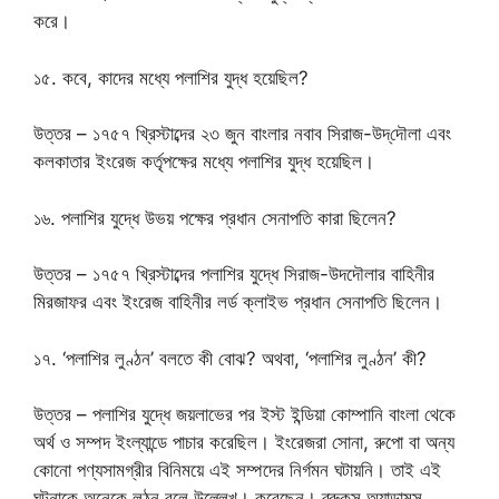
করে।
১৫. কবে, কাদের মধ্যে পলাশির যুদ্ধ হয়েছিল?
উত্তর – ১৭৫৭ খ্রিস্টাব্দের ২৩ জুন বাংলার নবাব সিরাজ-উদ্‌দৌলা এবং
কলকাতার ইংরেজ কর্তৃপক্ষের মধ্যে পলাশির যুদ্ধ হয়েছিল।
১৬. পলাশির যুদ্ধে উভয় পক্ষের প্রধান সেনাপতি কারা ছিলেন?
উত্তর – ১৭৫৭ খ্রিস্টাব্দের পলাশির যুদ্ধে সিরাজ-উদদৌলার বাহিনীর
মিরজাফর এবং ইংরেজ বাহিনীর লর্ড ক্লাইভ প্রধান সেনাপতি ছিলেন।
১৭. ‘পলাশির লুণ্ঠন’ বলতে কী বোঝ? অথবা, ‘পলাশির লুণ্ঠন’ কী?
উত্তর – পলাশির যুদ্ধে জয়লাভের পর ইস্ট ইন্ডিয়া কোম্পানি বাংলা থেকে
অর্থ ও সম্পদ ইংল্যান্ডে পাচার করেছিল। ইংরেজরা সোনা, রুপো বা অন্য
কোনো পণ্যসামগ্রীর বিনিময়ে এই সম্পদের নির্গমন ঘটায়নি। তাই এই
ঘটনাকে অনেকে লুন্ঠন বলে উল্লেখ। করেছেন। ব্রুকস অ্যাডামস