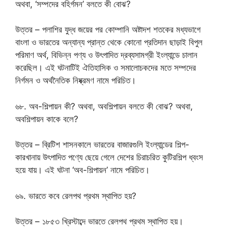
অথবা, ‘সম্পদের বহির্গমন’ বলতে কী বোঝ?
উত্তর – পলাশির যুদ্ধ জয়ের পর কোম্পানি অষ্টাদশ শতকের মধ্যভাগে
বাংলা ও ভারতের অন্যান্য প্রান্ত থেকে কোনো প্রতিদান ছাড়াই বিপুল
পরিমাণ অর্থ, বিভিন্ন পণ্য ও উৎপাদিত দ্রব্যসামগ্রী ইংল্যান্ডে চালান
করেছিল। এই ঘটনাটিই ঐতিহাসিক ও সমালোচকদের মতে সম্পদের
নির্গমন ও অর্থনৈতিক নিষ্ক্রমণ নামে পরিচিত।
৬৮. অব-শিল্পায়ন কী? অথবা, অবশিল্পায়ন বলতে কী বোঝ? অথবা,
অবশিল্পায়ন কাকে বলে?
উত্তর – ব্রিটিশ শাসনকালে ভারতের বাজারগুলি ইংল্যান্ডের শিল্প-
কারখানায় উৎপাদিত পণ্যে ছেয়ে গেলে দেশের চিরাচরিত কুটিরশিল্প ধ্বংস
হয়ে যায়। এই ঘটনা ‘অব-শিল্পায়ন’ নামে পরিচিত।
৬৯. ভারতে কবে রেলপথ প্রথম স্থাপিত হয়?
উত্তর – ১৮৫৩ খ্রিস্টাব্দে ভারতে রেলপথ প্রথম স্থাপিত হয়।