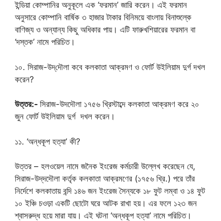
ইন্ডিয়া কোম্পানির অনুকূলে এক ‘ফরমান’ জারি করেন। এই ফরমান
অনুসারে কোম্পানি বার্ষিক ৩ হাজার টাকার বিনিময়ে বাংলায় বিনাশুল্কে
বাণিজ্য ও অন্যান্য কিছু অধিকার পায়। এটি ফারুখশিয়ারের ফরমান বা
‘দস্তক’ নামে পরিচিত।
১০. সিরাজ-উদ্‌দৌলা কবে কলকাতা আক্রমণ ও ফোর্ট উইলিয়াম দুর্গ দখল
করেন?
উত্তর:-
সিরাজ-উদদৌলা ১৭৫৬ খ্রিস্টাব্দে কলকাতা আক্রমণ করে ২০
জুন ফোর্ট উইলিয়াম দুর্গ দখল করেন।
১১. ‘অন্ধকূপ হত্যা’ কী?
উত্তর – হলওয়েল নামে জনৈক ইংরেজ কর্মচারী উল্লেখ করেছেন যে,
সিরাজ-উদ্‌দদৌলা কর্তৃক কলকাতা আক্রমণের (১৭৫৬ খ্রি.) পরে তাঁর
নির্দেশে কলকাতায় বন্দি ১৪৬ জন ইংরেজ সৈন্যকে ১৮ ফুট লম্বা ও ১৪ ফুট
১০ ইঞ্চি চওড়া একটি ছোটো ঘরে আটক রাখা হয়। এর ফলে ১২৩ জন
শ্বাসরুদ্ধ হয়ে মারা যায়। এই ঘটনা ‘অন্ধকূপ হত্যা’ নামে পরিচিত।