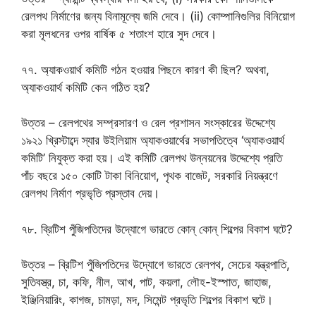
রেলপথ নির্মাণের জন্য বিনামূল্যে জমি দেবে। (ii) কোম্পানিগুলির বিনিয়োগ
করা মূলধনের ওপর বার্ষিক ৫ শতাংশ হারে সুদ দেবে।
৭৭. অ্যাকওয়ার্থ কমিটি গঠন হওয়ার পিছনে কারণ কী ছিল? অথবা,
অ্যাকওয়ার্থ কমিটি কেন গঠিত হয়?
উত্তর – রেলপথের সম্প্রসারণ ও রেল প্রশাসন সংস্কারের উদ্দেশ্যে
১৯২১ খ্রিস্টাব্দে স্যার উইলিয়াম অ্যাকওয়ার্থের সভাপতিত্বে ‘অ্যাকওয়ার্থ
কমিটি’ নিযুক্ত করা হয়। এই কমিটি রেলপথ উন্নয়নের উদ্দেশ্যে প্রতি
পাঁচ বছরে ১৫০ কোটি টাকা বিনিয়োগ, পৃথক বাজেট, সরকারি নিয়ন্ত্রণে
রেলপথ নির্মাণ প্রভৃতি প্রস্তাব দেয়।
৭৮. ব্রিটিশ পুঁজিপতিদের উদ্যোগে ভারতে কোন্ কোন্ শিল্পের বিকাশ ঘটে?
উত্তর – ব্রিটিশ পুঁজিপতিদের উদ্যোগে ভারতে রেলপথ, সেচের যন্ত্রপাতি,
সুতিবস্ত্র, চা, কফি, নীল, আখ, পাট, কয়লা, লৌহ-ইস্পাত, জাহাজ,
ইঞ্জিনিয়ারিং, কাগজ, চামড়া, মদ, সিমেন্ট প্রভৃতি শিল্পের বিকাশ ঘটে।