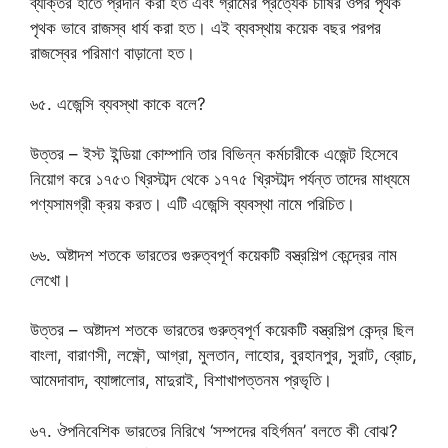
ব্যক্তির হাতে প্রদান করা হত এবং গ্রামের প্রত্যেক চাষির ওপর পৃথক
পৃথক ভাবে রাজস্ব ধার্য করা হত। এই ব্যবস্থায় কয়েক বছর পরপর
রাজস্বের পরিমাণ বাড়ানো হত।
৬৫. এজেন্সি ব্যবস্থা কাকে বলে?
উত্তর – ইস্ট ইন্ডিয়া কোম্পানি তার বিভিন্ন কর্মচারীকে এজেন্ট হিসেবে
নিয়োগ করে ১৭৫৩ খ্রিস্টাব্দ থেকে ১৭৭৫ খ্রিস্টাব্দ পর্যন্ত তাদের মাধ্যমে
পণ্যসামগ্রী ক্রয় করত। এটি এজেন্সি ব্যবস্থা নামে পরিচিত।
৬৬. অষ্টাদশ শতকে ভারতের গুরুত্বপূর্ণ কয়েকটি বস্ত্রশিল্প কেন্দ্রের নাম
লেখো।
উত্তর – অষ্টাদশ শতকে ভারতের গুরুত্বপূর্ণ কয়েকটি বস্ত্রশিল্প কেন্দ্র ছিল
বাংলা, বারাণসী, লক্ষ্ণৌ, আগ্রা, মুলতান, লাহোর, বুরহানপুর, সুরাট, ব্রোচ,
আমেদাবাদ, ব্যাঙ্গালোর, মাদুরাই, বিশাখাপত্তনম প্রভৃতি।
৬৭. ঔপনিবেশিক ভারতের নিরিখে ‘সম্পদের বহির্গমন’ বলতে কী বোঝ?