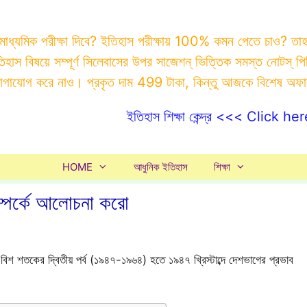
 মাধ্যমিক পরীক্ষা দিবে? ইতিহাস পরীক্ষায় 100% কমন পেতে চাও? ত
ইতিহাস বিষয়ে সম্পূর্ণ সিলেবাসের উপর সাজেশন্ ভিত্তিক সমস্ত ন
যোগাযোগ করে নাও। প্রকৃত দাম 499 টাকা, কিন্তু আজকে বিশেষ অফ
ইতিহাস শিক্ষা কেন্দ্র <<< Click her
HOME
আধুনিক ইতিহাস
শিক্ষা
সম্পর্কে আলোচনা করো
িশ শতকের দ্বিতীয় পর্ব (১৯৪৭-১৯৬৪) হতে ১৯৪৭ খ্রিস্টাব্দে দেশভাগের প্রভাব