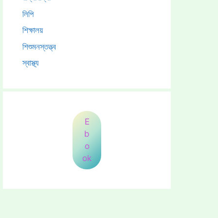
লিপি
শিক্ষালয়
শিশুমনস্তত্ত্ব
স্বাস্থ্য
E
b
o
ok