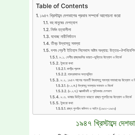
Table of Contents
১৯৪৭ খ্রিস্টাব্দে দেশভাগের প্রভাব সম্পর্কে আলোচনা করো
বহু মানুষের দেশত্যাগ
নির্মম হত্যালীলা
যথেচ্ছ নারীনির্যাতন
তীব্র উদ্‌বাস্তু সমস্যা
দশম শ্রেণী ইতিহাস সিলেবাস অষ্টম অধ্যায়: উত্তর-ঔপনিবেশ
৮.১. দেশীয় রাজ্যগুলির ভারত-ভুক্তির উদ্যোগ ও বিতর্ক
টুকরো কথা
কাশ্মীর প্রসঙ্গ
হায়দ্রাবাদের অন্তর্ভুক্তি
৮.২. ১৯৪৭ সালের পরবর্তী উদবাস্তু সমস্যা সমাধানের উদ্যোগ ও বি
(৮.২.ক.) উদ্বাস্তু সমস্যার সমাধান ও বিতর্ক
(৮.২.খ.) আত্মজীবনী ও স্মৃতিকথায় দেশভাগ
৮.৩. ভাষার ভিত্তিতে ভারতে রাজ্য পুনর্গঠনের উদ্যোগ ও বিতর্ক
টুকরো কথা
রাজ্য পুনর্গঠন কমিশন ও আইন (১৯৫৫-১৯৫৬)
১৯৪৭ খ্রিস্টাব্দে দেশ