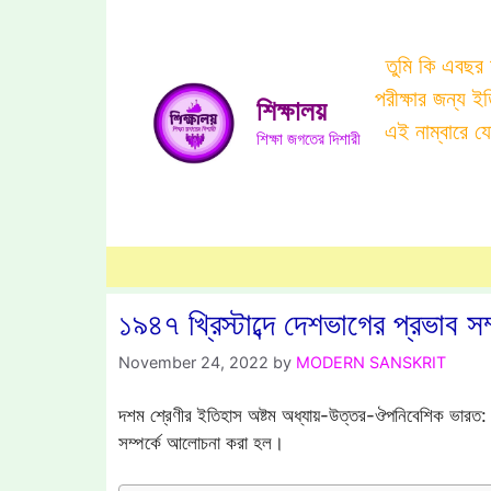
Skip
to
তুমি কি এবছর
content
পরীক্ষার জন্য 
শিক্ষালয়
এই নাম্বারে 
শিক্ষা জগতের দিশারী
১৯৪৭ খ্রিস্টাব্দে দেশভাগের প্রভাব 
November 24, 2022
by
MODERN SANSKRIT
দশম শ্রেণীর ইতিহাস অষ্টম অধ্যায়-উত্তর-ঔপনিবেশিক ভারত: ব
সম্পর্কে আলোচনা করা হল।