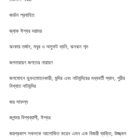
জর্ডান প্রবাহিত
জ্যাক ঈশ্বর দয়াময়
ঝংকার তর্জন, মধুর ও অস্ফুট ধ্বনি, ঝনঝন শব্দ
জগনারায়ণ জগতের নারায়ণ
জগমোহন ভুবনমোহনকারী, মন্দির এবং নাটমন্দিরের মধ্যবর্তী স্থান, পুরীর
বিখ্যাত নাটমন্দির
জয় সাফল্য
জগন্ময় বিশ্বব্যাপী, ঈশ্বর
জয়প্রকাশ সকলকে আলোকিত করেন এমন এক বিজয়ী ব্যক্তি, উজ্জ্বল