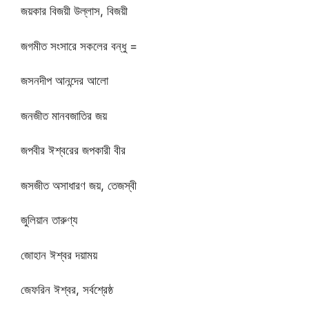
জয়কার বিজয়ী উল্লাস, বিজয়ী
জগমীত সংসারে সকলের বন্ধু =
জসনদীপ আনন্দের আলো
জনজীত মানবজাতির জয়
জপবীর ঈশ্বরের জপকারী বীর
জসজীত অসাধারণ জয়, তেজস্বী
জুলিয়ান তারুণ্য
জোহান ঈশ্বর দয়াময়
জেফরিন ঈশ্বর, সর্বশ্রেষ্ঠ