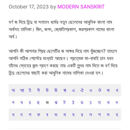
October 17, 2023
by
MODERN SANSKRIT
বর্ণ জ দিয়ে হিন্দু বা সনাতন ধর্মের নতুন ছেলেদের আধুনিক বাংলা নাম
অর্থসহ তালিকা। জিৎ, জগৎ, জ্যোতিপ্রকাশ, জয়প্রকাশ নামের বাংলা
অর্থ।
আপনি কী আপনার প্রিয় ছেলেটির জ অক্ষর দিয়ে নাম খুঁজচ্ছেন? তাহলে
আপনি সঠিক পোস্টের মধ্যেই আছেন। প্রত্যেক মা-বাবাই চান যখন
তাঁদের স্নেহের জন্ম গ্রহণ করছে তার একটি সুন্দর নাম দিতে জ বর্ণ দিয়ে
হিন্দু ছেলেদের বাছাই করা আধুনিক নামের তালিকা দেওয়া হল।
অ
আ
ই
ঈ
উ
ঊ
ঋ
এ
ঐ
ও
ঔ
ক
খ
গ
ঘ
চ
ছ
জ
ঝ
ট
ঠ
ড
ঢ
ত
থ
দ
ধ
ন
প
ফ
ব
ভ
ম
য
র
ল
শ
স
হ