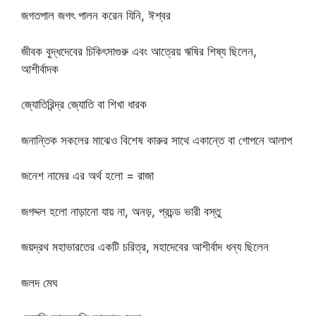
জগতপাল জগৎ পালন করেন যিনি, ঈশ্বর
জীবক বুদ্ধদেবের চিকিৎসাগুরু এবং আত্রেয় ঋষির শিষ্য ছিলেন,
আশীর্বাদক
জ্যোতিরিন্দ্র জ্যোতি বা শিখা ধারক
জনান্তিক সকলের মাঝেও বিশেষ কারুর সাথে একান্তে বা গোপনে আলাপ
জনেশ নামের এর অর্থ হলো = রাজা
জগদ্দল হলো নাড়ানো যায় না, অনড়, প্রচন্ড ভারী বস্তু
জয়দ্রথ মহাভারতের একটি চরিত্র, মহাদেবের আশীর্বাদ ধন্য ছিলেন
জলদ মেঘ