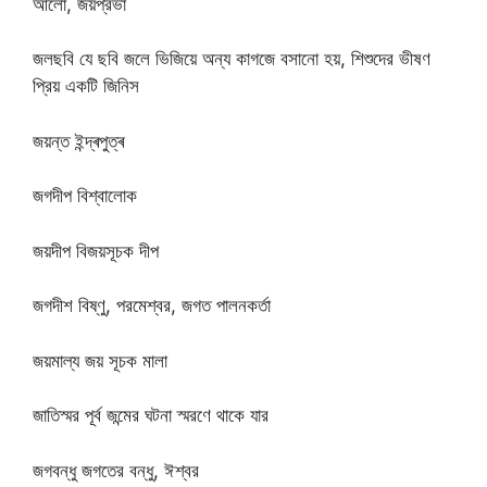
আলো, জয়প্রভা
জলছবি যে ছবি জলে ভিজিয়ে অন্য কাগজে বসানো হয়, শিশুদের ভীষণ
প্রিয় একটি জিনিস
জয়ন্ত ইন্দ্ৰপুত্ৰ
জগদীপ বিশ্বালোক
জয়দীপ বিজয়সূচক দীপ
জগদীশ বিষ্ণু, পরমেশ্বর, জগত পালনকর্তা
জয়মাল্য জয় সূচক মালা
জাতিস্মর পূর্ব জন্মের ঘটনা স্মরণে থাকে যার
জগবন্ধু জগতের বন্ধু, ঈশ্বর