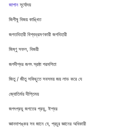
জাপান
সূর্যোদয়
জিগীষু বিজয় কাঙ্খিত
জগতবিহারী বিশ্বভ্রমণকারী জগবিহারী
জিষ্ণু সফল, বিজয়ী
জগদীশ্বর জগৎ স্রষ্ঠা পরমপিতা
জিতু / জীতু সকিছুতে সবসময় জয় লাভ করে যে
জ্যোতির্ময় দীপ্তিময়
জগৎপ্রভু জগতের প্রভু, ঈশ্বর
জ্ঞানদাশঙ্কর সব জানে যে, প্রচুর জ্ঞানের অধিকারী