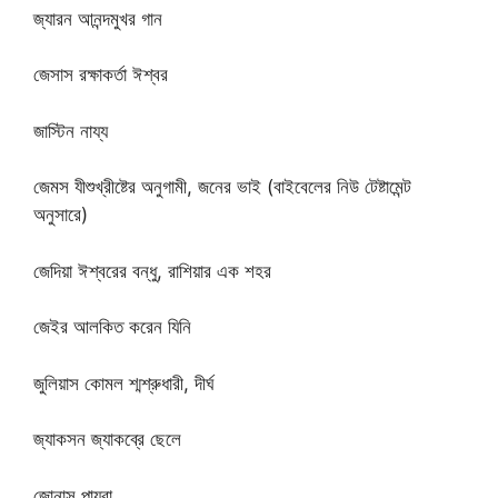
জ্যারন আনন্দমুখর গান
জেসাস রক্ষাকর্তা ঈশ্বর
জাস্টিন নায্য
জেমস যীশুখ্রীষ্টের অনুগামী, জনের ভাই (বাইবেলের নিউ টেষ্টামেন্ট
অনুসারে)
জেদিয়া ঈশ্বরের বন্ধু, রাশিয়ার এক শহর
জেইর আলকিত করেন যিনি
জুলিয়াস কোমল শ্মশ্রুধারী, দীর্ঘ
জ্যাকসন জ্যাকব্রে ছেলে
জোনাস পায়রা