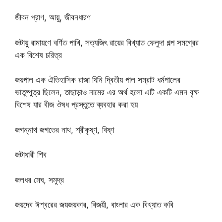
জীবন প্রাণ, আয়ু, জীবনধারণ
জটায়ু রামায়ণে বর্ণিত পাখি, সত্যজিৎ রায়ের বিখ্যাত ফেলুদা গল্প সমগ্রের
এক বিশেষ চরিত্র
জয়পাল এক ঐতিহাসিক রাজা যিনি দ্বিতীয় পাল সম্রাট ধর্মপালের
ভাতুষ্পুত্র ছিলেন, তাছাড়াও নামের এর অর্থ হলো এটি একটি এমন বৃক্ষ
বিশেষ যার বীজ ঔষধ প্রস্তুতে ব্যবহার করা হয়
জগন্নাথ জগতের নাথ, শ্রীকৃষ্ণ, বিষ্ণ
জটাধারী শিব
জলধর মেঘ, সমুদ্র
জয়দেব ঈশ্বরের জয়জয়কার, বিজয়ী, বাংলার এক বিখ্যাত কবি