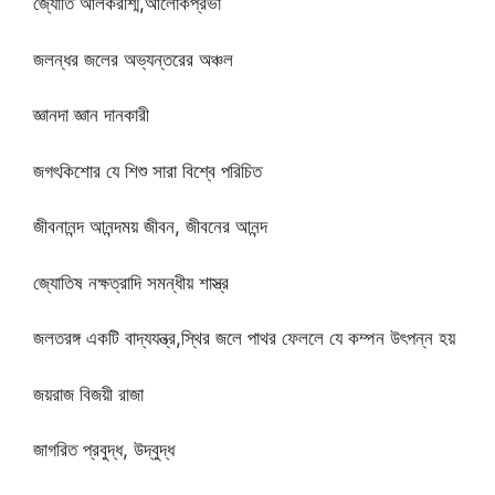
জ্যোতি আলকরশ্মি,আলোকপ্রভা
জলন্ধর জলের অভ্যন্তরের অঞ্চল
জ্ঞানদা জ্ঞান দানকারী
জগৎকিশোর যে শিশু সারা বিশ্বে পরিচিত
জীবনানন্দ আনন্দময় জীবন, জীবনের আনন্দ
জ্যোতিষ নক্ষত্রাদি সমন্ধীয় শাস্ত্র
জলতরঙ্গ একটি বাদ্যযন্ত্র,স্থির জলে পাথর ফেললে যে কম্পন উৎপন্ন হয়
জয়রাজ বিজয়ী রাজা
জাগরিত প্রবুদ্ধ, উদ্বুদ্ধ