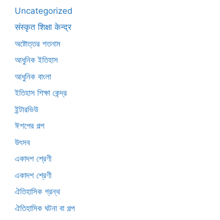
Uncategorized
संस्कृत शिक्षा केन्द्र
অষ্টোত্তর শতনাম
আধুনিক ইতিহাস
আধুনিক বাংলা
ইতিহাস শিক্ষা কেন্দ্র
ইন্টারভিউ
ঈশপের গল্প
উৎসব
একাদশ শ্রেণী
একাদশ শ্রেণী
ঐতিহাসিক গ্রন্থ
ঐতিহাসিক ঘটনা বা গল্প