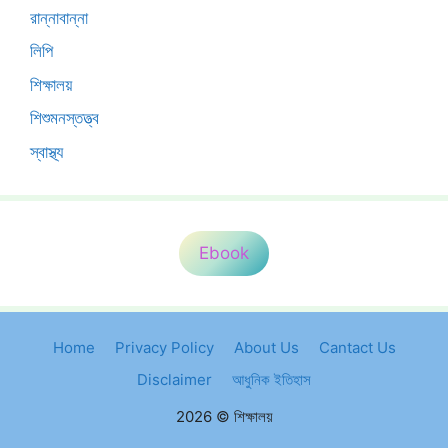
রান্নাবান্না
লিপি
শিক্ষালয়
শিশুমনস্তত্ত্ব
স্বাস্থ্য
Ebook
Home
Privacy Policy
About Us
Cantact Us
Disclaimer
আধুনিক ইতিহাস
2026 © শিক্ষালয়