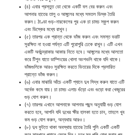
(৪) এবার প্রস্তুত ডো থেকে একটি বল বের করুন এবং
আপনার হাতের তালু ও আঙ্গুলের মধ্যে সমতল ডিস্ক তৈরি
করুন। ঠাণ্ডা গুড়-নারকেলের পুর এক চা চামচ স্কুপ করুন
এবং ডিস্কের মধ্যে রাখুন।
(৫) তারপর এক প্রান্ত থেকে ভাঁজ করুন এবং সমস্ত ভরাট
সুরক্ষিত না হওয়া পর্যন্ত এটি পুরোপুরি ঢেকে রাখুন। এটি এখন
একটি অর্ধচন্দ্রাকার আকার নিতে হবে। আঙ্গুলের মধ্যে আলতো
করে টিপুন যাতে ডাম্পিংয়ের খোলা অংশগুলি থাকে যদি থাকে।
ভাঁজগুলিকে আরও সুরক্ষিত করতে ভিতরের দিকে প্রসারিত
প্রান্তে ভাঁজ করুন।
(৬) এবার মাঝারি আঁচে একটি প্যানে দুধ সিদ্ধ করুন যাতে এটি
অর্ধেক কমে যায়। চা চামচ এলাচ গুঁড়ো এবং গুড়ো করা খেজুরের
গুড় যোগ করুন।
(৭) তারপর এখানে আপনাকে আপনার পছন্দ অনুযায়ী গুড় যোগ
করতে হবে, আপনি যদি দুধের ক্ষীর হালকা হতে চান, তাহলে খুব
কম গুড় যোগ করুন, অন্যথায় আরও।
(৮) দুধ ফুটতে থাকা অবস্থায় হাতের তৈরি পুলি একটি একটি
করে সাবধানে প্যানে ফেলে দিন। দুধে সব পুলি যোগ করার পর