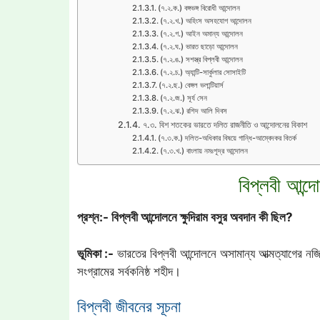
(৭.২.ক.) বঙ্গভঙ্গ বিরোধী আন্দোলন
(৭.২.খ.) অহিংস অসহযোগ আন্দোলন
(৭.২.গ.) আইন অমান্য আন্দোলন
(৭.২.ঘ.) ভারত ছাড়ো আন্দোলন
(৭.২.ঙ.) সশস্ত্র বিপ্লবী আন্দোলন
(৭.২.চ.) অ্যান্টি-সার্কুলার সোসাইটি
(৭.২.ছ.) বেঙ্গল ভলান্টিয়ার্স
(৭.২.জ.) সূর্য সেন
(৭.২.ঝ.) রশিদ আলি দিবস
৭.৩. বিশ শতকের ভারতে দলিত রাজনীতি ও আন্দোলনের বিকাশ
(৭.৩.ক.) দলিত-অধিকার বিষয়ে গান্ধি-আম্বেদকর বিতর্ক
(৭.৩.খ.) বাংলায় নমঃশূদ্র আন্দোলন
বিপ্লবী আন্দ
প্রশ্ন:- বিপ্লবী আন্দোলনে ক্ষুদিরাম বসুর অবদান কী ছিল?
ভূমিকা :-
ভারতের বিপ্লবী আন্দোলনে অসামান্য আত্মত্যাগের নজির
সংগ্রামের সর্বকনিষ্ঠ শহীদ।
বিপ্লবী জীবনের সূচনা