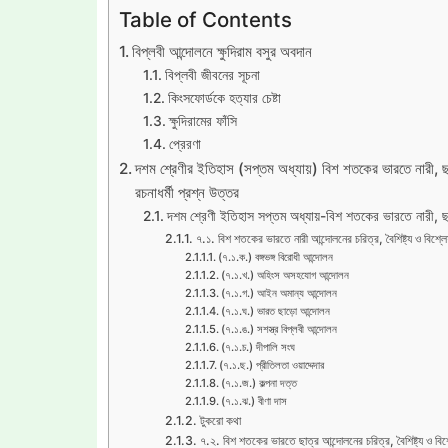
Table of Contents
বিপ্লবী আন্দোলনে ক্ষুদিরাম বসুর অবদান
বিপ্লবী জীবনের সূচনা
কিংসফোর্ডকে হত্যার চেষ্টা
ক্ষুদিরামের ফাঁসি
প্রেরণা
দশম শ্রেণীর ইতিহাস (সপ্তম অধ্যায়) বিশ শতকের ভারতে নারী, ছাত্
রচনাধর্মী প্রশ্ন উত্তর
দশম শ্রেণী ইতিহাস সপ্তম অধ্যায়-বিশ শতকের ভারতে নারী, ছাত
৭.১. বিশ শতকের ভারতে নারী আন্দোলনের চরিত্র, বৈশিষ্ট্য ও বিশ্ল
(৭.১.ক.) বঙ্গভঙ্গ বিরোধী আন্দোলন
(৭.১.খ.) অহিংস অসহযোগ আন্দোলন
(৭.১.গ.) আইন অমান্য আন্দোলন
(৭.১.ঘ.) ভারত ছাড়ো আন্দোলন
(৭.১.ঙ.) সশস্ত্র বিপ্লবী আন্দোলন
(৭.১.চ.) দীপালি সংঘ
(৭.১.ছ.) প্রীতিলতা ওয়াদ্দেদার
(৭.১.জ.) কল্পনা দত্ত
(৭.১.ঝ.) বীণা দাস
টুকরো কথা
৭.২. বিশ শতকের ভারতে ছাত্র আন্দোলনের চরিত্র, বৈশিষ্ট্য ও বিশ