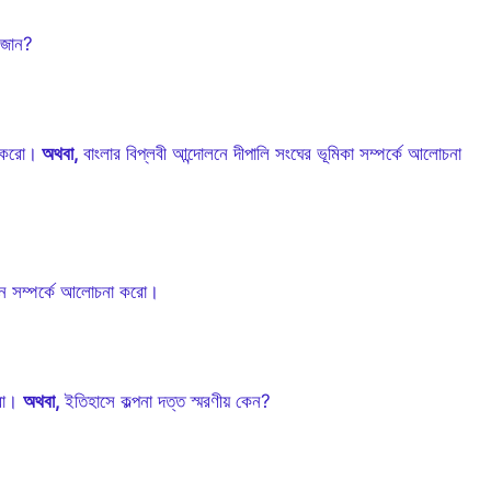
ি জান?
খ করো।
অথবা,
বাংলার বিপ্লবী আন্দোলনে দীপালি সংঘের ভূমিকা সম্পর্কে আলোচনা
বদান সম্পর্কে আলোচনা করো।
করো।
অথবা,
ইতিহাসে কল্পনা দত্ত স্মরণীয় কেন?