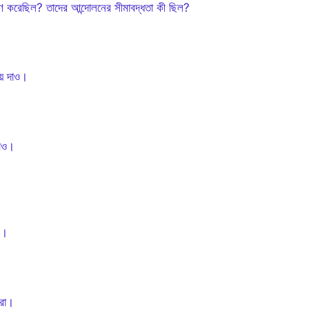
রহণ করেছিল? তাদের আন্দোলনের সীমাবদ্ধতা কী ছিল?
য় দাও।
দাও।
ও।
করো।