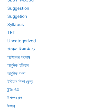
SLST-WBSSC
Suggestion
Suggetion
Syllabus
TET
Uncategorized
संस्कृत शिक्षा केन्द्र
অষ্টোত্তর শতনাম
আধুনিক ইতিহাস
আধুনিক বাংলা
ইতিহাস শিক্ষা কেন্দ্র
ইন্টারভিউ
ঈশপের গল্প
উৎসব