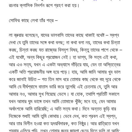
রচনার ক্লাসিক নিদর্শন রূপে গ্রহণ করা হয়।
সোফির কাছে লেখা তাঁর পত্র –
লা ব্রুয়ার বলেছেন, যাদের ভালবাসি তাদের কাছে থাকাই যথেষ্ট – স্বপ্ন
দেখা যে তুমি তাদের সঙ্গে কথা বলছ; না কথা বলা নয়, তাদের কথা চিন্তা
করছ, চিন্তা করছ যত রাজ্যের বিসদৃশ বিষয়, কিন্তু তাদের পাশে থেকে –
এই যথেষ্ট, অন্য কিছুর প্রয়োজন নেই। হা ভাগ্য, কি সত্য এই কথা,
আর এও সত্য, যখন এ একটা অভ্যাসে দাঁড়িয়ে যায়, যেন তা অস্তিত্বের
একটি অতি প্রয়োজনীয় অঙ্গ হয়ে পড়ে। হায়, আমি জানি আমার খুব ভাল
করে জানাই উচিত – গত তিন মাস ধরে তোমার কাছ থেকে বহু দূরে থেকে
আমি যে দীর্ঘশ্বাসে বাতাস ভারি করে তুলেছি এই চেতনায় যে, তুমি আর
আমার নও, আমার সুখ গিয়েছে ভেসে। যা হোক, তথাপি প্রতিটি সকালে
যখন আমার ঘুম ভাঙ্গে তখন আমি তোমাকে খুঁজি; মনে হয়, যেন আমার
অর্ধাংশকে আমি হারিয়েছি; এ অতি সত্য কথা। দিনে অন্তত কুড়ি বার
নিজেকে শুধাই আমি তুমি কোথায়। ভেবে দেখ, কত প্রবল এই স্বপ্ন,
আর তার বিলীন হওয়া কত হৃদয়বিদারক, কত নিষ্ঠুর। আর রাত্রিতে যখন
শয্যায় এলিয়ে পড়ি, তখন তোমার জন্য জায়গা ছেড়ে দিতে ভুলি না আমি;