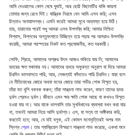
আমি দেওয়ালের কোল ঘেষে ঘুমাই, আর ছোট্ট বিছানাটির বাকি জায়গা
তোমার জন্য রেখে দিই। যান্ত্রিক নিয়মে যেন আমি এসব করি; এসব
চিন্তাও অনায়াসলব্ধ। এমনি করেই আমরা সুখে অভ্যস্ত হয়ে উঠি।
হায়, হারানোর পরেই শুধু আমরা এসব উপলব্ধি করি; আমার নিশ্চিত
বিশ্বাস, বিপ্লবের অগ্ন্যুৎপাতে বিচ্ছিন্ন হয়ে পড়ার পর আমরাও উপলব্ধি
করেছি, আমরা পরস্পরের নিকট কত প্রযোজনীয়, কত দরকারী।
সোফি, প্রিয়ে, আমাদের অশ্রুর উৎস আজও শুকিয়ে যায় নি; আমাদের
হৃদয়ের ক্ষত শুকাবার নয়। আমাদের হৃদয়ে অফুরন্ত অনুরাগ যা দিয়ে আমরা
চিরদিন ভালবাসতে পারি, আর, সেজন্যই কাঁদতেও পারি চিরদিন। যারা বলে
যে নীতিবোধের জোরে অথবা মনের জোরে তারা গভীর শোক বিস্মৃত হয়,
তাঁরা যত খুশি বকবক করুন; তাঁরা সান্ত্বনা লাভ করেন, কারণ তাদের হৃদয়
দুর্বল প্রেমও দুর্বল। জীবনে এমন ক্ষয় ক্ষতি শোক আছে যা কখনও বিস্মৃত
হওয়া যায় না। আর যাকে ভালবাসি তার সুখবিধানের ব্যবস্থা যখন করা যায়
না, তখনই আমরা নিয়ে আসি দুর্ভাগ্য। এস, যা সত্য তা অঙ্গীকার করি,
করতেই হবে; আর, যে যাই বলুক, এই কোমল মনোবৃত্তিরই অপর নাম
স্নিগ্ধ
প্রেম
। তার গ্যাব্রিয়েল বিস্মরণে সান্ত্বনা লাভ করেছে, একথা শুনে
সোফি কি ব্যাথায় বিদীর্ণ হতো না?