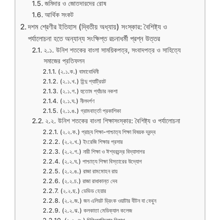
জমিদার ও জোতদারদের রোষ
আর্থিক সংকট
দশম শ্রেণীর ইতিহাস (দ্বিতীয় অধ্যায়) সংস্কার: বৈশিষ্ট্য ও
পর্যালোচনা হতে অন্যান্য সংক্ষিপ্ত রচনাধর্মী প্রশ্ন উত্তর
২.১. উনিশ শতকের বাংলা সাময়িকপত্র, সংবাদপত্র ও সাহিত্যে
সমাজের প্রতিফলন
(২.১.ক.) বামাবোধিনী
(২.১.খ.) হিন্দু প্যাট্রিয়ট
(২.১.গ.) হুতোম প্যাঁচার নকশা
(২.১.ঘ.) নীলদর্পণ
(২.১.ঙ.) গ্রামবার্ত্তা প্রকাশিকা
২.২. উনিশ শতকের বাংলা শিক্ষাসংস্কার: বৈশিষ্ট্য ও পর্যালোচনা
(২.২.ক.) প্রাচ্য শিক্ষা-পাশ্চাত্য শিক্ষা বিষয়ক দ্বন্দ্ব
(২.২.খ.) ইংরেজি শিক্ষার প্রসার
(২.২.গ.) নারী শিক্ষা ও ঈশ্বরচন্দ্র বিদ্যাসাগর
(২.২.ঘ.) পাশ্চাত্য শিক্ষা বিস্তারের উদ্যোগ
(২.২.ঙ.) রাজা রামমোহন রায়
(২.২.চ.) রাজা রাধাকান্ত দেব
(২.২.ছ.) ডেভিড হেয়ার
(২.২.জ.) জন এলিয়ট ড্রিংক ওয়াটার বীটন বা বেথুন
(২.২.ঝ.) কলকাতা মেডিক্যাল কলেজ