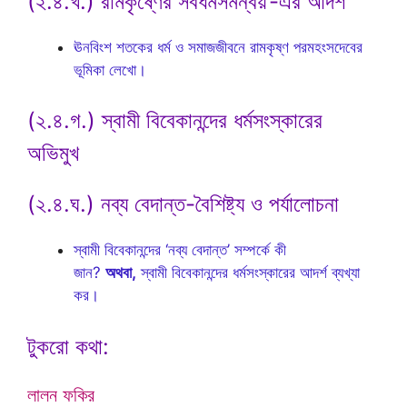
(২.৪.খ.) রামকৃষ্ণের সর্বধর্মসমন্বয়’-এর আদর্শ
ঊনবিংশ শতকের ধর্ম ও সমাজজীবনে রামকৃষ্ণ পরমহংসদেবের
ভূমিকা লেখো।
(২.৪.গ.) স্বামী বিবেকানন্দের ধর্মসংস্কারের
অভিমুখ
(২.৪.ঘ.) নব্য বেদান্ত-বৈশিষ্ট্য ও পর্যালোচনা
স্বামী বিবেকানন্দের ‘নব্য বেদান্ত’ সম্পর্কে কী
জান?
অথবা,
স্বামী বিবেকানন্দের ধর্মসংস্কারের আদর্শ ব্যখ্যা
কর।
টুকরো কথা:
লালন ফকির