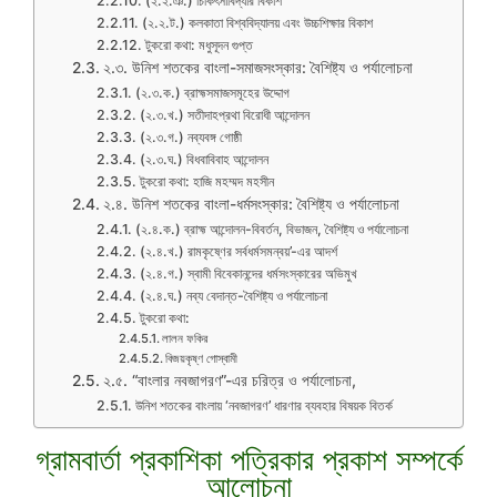
(২.২.ঞ.) চিকিৎসাবিদ্যার বিকাশ
(২.২.ট.) কলকাতা বিশ্ববিদ্যালয় এবং উচ্চশিক্ষার বিকাশ
টুকরো কথা: মধুসূদন গুপ্ত
২.৩. উনিশ শতকের বাংলা-সমাজসংস্কার: বৈশিষ্ট্য ও পর্যালোচনা
(২.৩.ক.) ব্রাহ্মসমাজসমূহের উদ্দোগ
(২.৩.খ.) সতীদাহপ্রথা বিরোধী আন্দোলন
(২.৩.গ.) নব্যবঙ্গ গোষ্ঠী
(২.৩.ঘ.) বিধবাবিবাহ আন্দোলন
টুকরো কথা: হাজি মহম্মদ মহসীন
২.৪. উনিশ শতকের বাংলা-ধর্মসংস্কার: বৈশিষ্ট্য ও পর্যালোচনা
(২.৪.ক.) ব্রাহ্ম আন্দোলন-বিবর্তন, বিভাজন, বৈশিষ্ট্য ও পর্যালোচনা
(২.৪.খ.) রামকৃষ্ণের সর্বধর্মসমন্বয়’-এর আদর্শ
(২.৪.গ.) স্বামী বিবেকানন্দের ধর্মসংস্কারের অভিমুখ
(২.৪.ঘ.) নব্য বেদান্ত-বৈশিষ্ট্য ও পর্যালোচনা
টুকরো কথা:
লালন ফকির
বিজয়কৃষ্ণ গোস্বামী
২.৫. “বাংলার নবজাগরণ”-এর চরিত্র ও পর্যালোচনা,
উনিশ শতকের বাংলায় ‘নবজাগরণ’ ধারণার ব্যবহার বিষয়ক বিতর্ক
গ্রামবার্তা প্রকাশিকা পত্রিকার প্রকাশ সম্পর্কে
আলোচনা