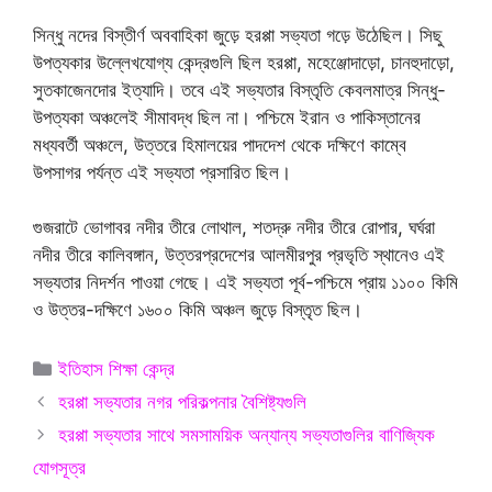
সিন্ধু নদের বিস্তীর্ণ অববাহিকা জুড়ে হরপ্পা সভ্যতা গড়ে উঠেছিল। সিছু
উপত্যকার উল্লেখযোগ্য কেন্দ্রগুলি ছিল হরপ্পা, মহেঞ্জোদাড়ো, চানহুদাড়ো,
সুতকাজেনদোর ইত্যাদি। তবে এই সভ্যতার বিস্তৃতি কেবলমাত্র সিন্ধু-
উপত্যকা অঞ্চলেই সীমাবদ্ধ ছিল না। পশ্চিমে ইরান ও পাকিস্তানের
মধ্যবর্তী অঞ্চলে, উত্তরে হিমালয়ের পাদদেশ থেকে দক্ষিণে কাম্বে
উপসাগর পর্যন্ত এই সভ্যতা প্রসারিত ছিল।
গুজরাটে ভোগাবর নদীর তীরে লোথাল, শতদ্রু নদীর তীরে রোপার, ঘর্ঘরা
নদীর তীরে কালিবঙ্গান, উত্তরপ্রদেশের আলমীরপুর প্রভৃতি স্থানেও এই
সভ্যতার নিদর্শন পাওয়া গেছে। এই সভ্যতা পূর্ব-পশ্চিমে প্রায় ১১০০ কিমি
ও উত্তর-দক্ষিণে ১৬০০ কিমি অঞ্চল জুড়ে বিস্তৃত ছিল।
Categories
ইতিহাস শিক্ষা কেন্দ্র
হরপ্পা সভ্যতার নগর পরিকল্পনার বৈশিষ্ট্যগুলি
হরপ্পা সভ্যতার সাথে সমসাময়িক অন্যান্য সভ্যতাগুলির বাণিজ্যিক
যোগসূত্র