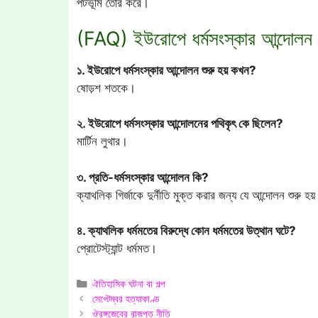
পটভূমি তৈরি করে।
(FAQ) ইউরোপে ধর্মসংস্কার আন্দোলন সম্
১. ইউরোপে ধর্মসংস্কার আন্দোলন শুরু হয় কখন?
ষোড়শ শতকে।
২. ইউরোপে ধর্মসংস্কার আন্দোলনের পথিকৃৎ কে ছিলেন?
মার্টিন লুথার।
৩. প্রতি-ধর্মসংস্কার আন্দোলন কি?
ক্যাথলিক গির্জাকে দুর্নীতি মুক্ত করার জন্য যে আন্দোলন শুরু হ
৪. ক্যাথলিক ধর্মমতের বিরুদ্ধে কোন ধর্মমতের উত্থান ঘটে?
প্রোটেস্ট্যান্ট ধর্মমত।
Categories
ঐতিহাসিক ঘটনা বা গল্প
সেপ্টেম্বর হত্যাকাণ্ড
ঔরঙ্গজেবের রাজপুত নীতি