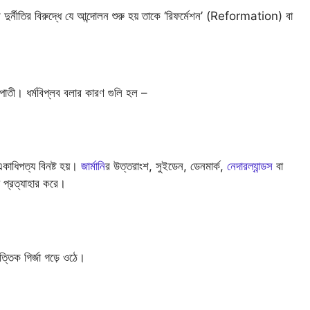
ের দুর্নীতির বিরুদ্ধে যে আন্দোলন শুরু হয় তাকে ‘রিফর্মেশন’ (Reformation) বা
ষপাতী। ধর্মবিপ্লব বলার কারণ গুলি হল –
াধিপত্য বিনষ্ট হয়।
জার্মানি
র উত্তরাংশ, সুইডেন, ডেনমার্ক,
নেদারল্যান্ডস
বা
য প্রত্যাহার করে।
তিক গির্জা গড়ে ওঠে।