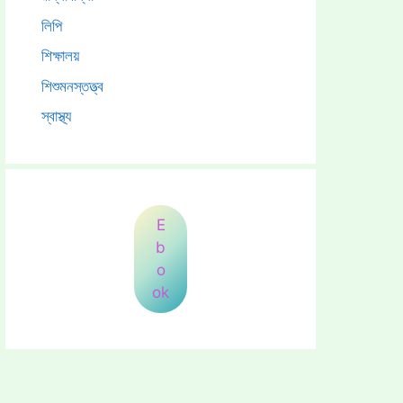
লিপি
শিক্ষালয়
শিশুমনস্তত্ত্ব
স্বাস্থ্য
E
b
o
ok