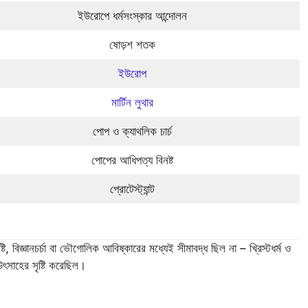
ইউরোপে ধর্মসংস্কার আন্দোলন
ষোড়শ শতক
ইউরোপ
মার্টিন লুথার
পোপ ও ক্যাথলিক চার্চ
পোপের আধিপত্য বিনষ্ট
প্রোটেস্ট্যান্ট
টি, বিজ্ঞানচর্চা বা ভৌগোলিক আবিষ্কারের মধ্যেই সীমাবদ্ধ ছিল না – খ্রিস্টধর্ম ও
 উৎসাহের সৃষ্টি করেছিল।