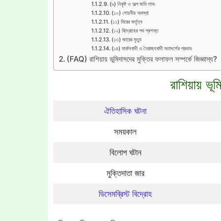
(৯) নিকৃষ্ট ও অল্প জমি লাভ
(১০) শোচনীয় অবস্থা
(১১) মিরের কর্তৃত্ব
(১২) বিদ্রোহের পথ প্রশস্ত
(১৩) জারের মৃত্যু
(১৪) মার্কসবাদী ও নৈরাজ্যবাদী মতাদর্শের প্রভাব
(FAQ) রাশিয়ায় ভূমিদাসদের মুক্তির ফলাফল সম্পর্কে জিজ্ঞাস্য?
রাশিয়ায় ভ
ঐতিহাসিক ঘটনা
সময়কাল
বিলোপ ঘটান
মুক্তিদাতা জার
ডিসেমব্রিস্ট বিদ্রোহ