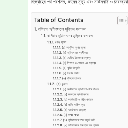
বিদ্রোহের পথ প্রশস্ত, জারের মৃত্যু এবং মার্কসবাদী ও নৈরাজ্যব
Table of Contents
রাশিয়ায় ভূমিদাসদের মুক্তির ফলাফল
রাশিয়ায় ভূমিদাসদের মুক্তির ফলাফল
(ক) সুফল
(১) আধুনিক যুগের সূচনা
(২) ভূমিদাসদের স্বাধীনতা
(৩) ডেভিড টমসনের মন্তব্য
(৪) লিপসন ও কোচান-এর মন্তব্য
(৫) কৃষির উন্নতি
(৬) শিল্পের বিকাশ
(৭) মুক্তিদাতা জার
(খ) কুফল
(১) অর্থনৈতিক স্বাধীনতা থেকে বঞ্চিত
(২) কৃষকদের দুর্দশা বজায়
(৩) জালিয়াতি ও নিষ্ঠুর পরিহাস
(৪) জমির অধিক মূল্য
(৫) ওয়াটসনের মন্তব্য
(৬) করের বোঝা
(৭) ভূমিদাসদের পক্ষে অনুর্বর জমি
(৮) জমিদারদের উচ্চ হারে কর প্রদান