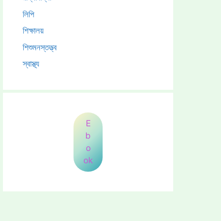
লিপি
শিক্ষালয়
শিশুমনস্তত্ত্ব
স্বাস্থ্য
E
b
o
ok