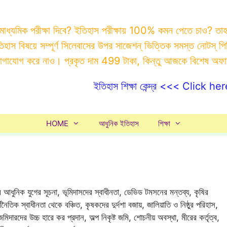
 মাধ্যমিক পরীক্ষা দিবে? ইতিহাস পরীক্ষায় 100% কমন পেতে চাও? ত
ইতিহাস বিষয়ে সম্পূর্ণ সিলেবাসের উপর সাজেশন্ ভিত্তিক সমস্ত ন
যোগাযোগ করে নাও। প্রকৃত দাম 499 টাকা, কিন্তু আজকে বিশেষ অফ
ইতিহাস শিক্ষা কেন্দ্র <<< Click her
HOME
আধুনিক ইতিহাস
শিক্ষা
বে আধুনিক যুগের সূচনা, ভূমিদাসদের স্বাধীনতা, ডেভিড টমসনের মন্তব্য, কৃষির
নৈতিক স্বাধীনতা থেকে বঞ্চিত, কৃষকদের দুর্দশা বজায়, জালিয়াতি ও নিষ্ঠুর পরিহাস,
িদারদের উচ্চ হারে কর প্রদান, অল্প নিকৃষ্ট জমি, শোচনীয় অবস্থা, মীরের কর্তৃত্ব,