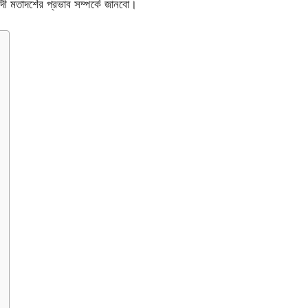
াদী মতাদর্শের প্রভাব সম্পর্কে জানবো।