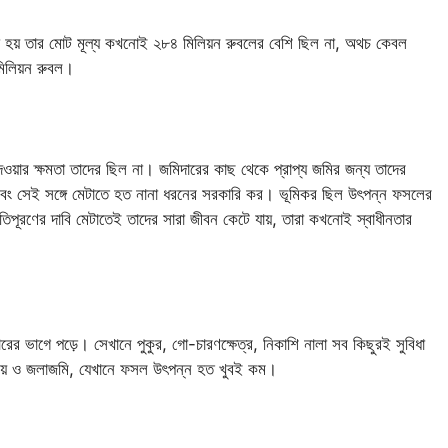
া হয় তার মোট মূল্য কখনোই ২৮৪ মিলিয়ন রুবলের বেশি ছিল না, অথচ কেবল
মিলিয়ন রুবল।
েওয়ার ক্ষমতা তাদের ছিল না। জমিদারের কাছ থেকে প্রাপ্য জমির জন্য তাদের
 এবং সেই সঙ্গে মেটাতে হত নানা ধরনের সরকারি কর। ভূমিকর ছিল উৎপন্ন ফসলের
তিপূরণের দাবি মেটাতেই তাদের সারা জীবন কেটে যায়, তারা কখনোই স্বাধীনতার
ারের ভাগে পড়ে। সেখানে পুকুর, গো-চারণক্ষেত্র, নিকাশি নালা সব কিছুরই সুবিধা
লুকাময় ও জলাজমি, যেখানে ফসল উৎপন্ন হত খুবই কম।