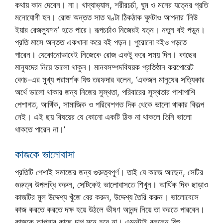
কথায় কান দেবেন। না। খাদ্যাভ্যাস, শরীরচর্চা, ঘুম ও মনের যত্নের প্রতি
মনোযোগী হন। রোজ অন্তত সাত ঘণ্টা ঠিকঠাক ঘুমটাও আপনার ‘নিউ
ইয়ার রেজল্যুশন’ হতে পারে। রূপচর্চাও নিজেরই যত্ন। নতুন বই পড়ুন।
প্রতি মাসে অন্তত একখানা করে বই পড়ন। পুরোনো বইও পড়তে
পারেন। যেকোনোভাবেই নিজেকে রোজ একটু করে সময় দিন। কাছের
মানুষদের নিয়ে ভালো থাকুন। মানবসম্পদবিষয়ক প্রতিষ্ঠান করপোরেট
কোচ-এর মুখ্য পরামর্শক যিশু তরফদার বলেন, ‘একজন মানুষের সত্যিকার
অর্থে ভালো থাকার জন্য নিজের সুস্থতা, পরিবারের সুস্থতার পাশাপাশি
পেশাগত, আর্থিক, সামাজিক ও পরিবেশগত দিক থেকে ভালো থাকার বিকল্প
নেই। এই ছয় বিষয়ের যে কোনো একটি ঠিক না থাকলে তিনি ভালো
থাকতে পারেন না।’
কাজকে ভালোবাসা
প্রতিটি পেশাই সমাজের জন্য গুরুত্বপূর্ণ। তাই যে কাজে আছেন, সেটির
গুরুত্ব উপলব্ধি করুন, সেটিকেই ভালোবাসতে শিখুন। আর্থিক দিক ছাড়াও
কাজটির মূল উদ্দেশ্য খুঁজে বের করুন, উদ্দেশ্য তৈরি করুন। ভালোবেসে
কাজ করতে করতে দক্ষ হয়ে উঠলে ভীষণ আনন্দ নিয়ে তা করতে পারবেন।
কাজকে আপনার কাছে চাপ মনে হবে না। এমনটাই বললেন যিশু