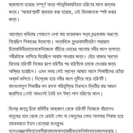
জ্বালানো হয়েছে সম্পূর্ণ অন্য পটভূমিকায়নিহত হরিণের মাংস রান্নার
জন্য। ‘আবার’শব্দটি ব্যবহার করা হয়েছে, এই বিভাজনকে স্পষ্ট করার
জন্য।
আলোচ্য কবিতার শেষাংশে দেখা যায় কয়েকজন সভ্য বন্দুকবাজ অরণ্যে
গিয়েছিল শিকারের উদ্দেশ্যে। অন্যদিকে সুন্দরবাদামীহরিণ সারারাত
চিতাবাঘিনীরহাতথেকেনিজেকে বাঁচিয়ে ভোরের আলোয় নদীর জলে ক্লান্ত
শরীরটাকে ভাসিয়ে দিয়েছিল আরাম পাওয়ার জন্য। বেঁচে থাকার স্বপ্নে
বিভোর হরিণটি নিজের রূপে হরিণীর পর হরিণীকে চমকে দেওয়ার জন্য
অস্থির হয়েছিল। এমন সময় সেই স্বপ্নে আঘাত আসে শিকারীদের ছোঁড়া
অব্যর্থ গুলিতে। নিস্তেজ হয়ে নদীর জলে লুটিয়ে পড়ে হরিণটি।
মাংসলোলুপ শিকারীর দল রসনা পরিতৃপ্তির নিরসনে দ্বিতীয় বার আগুন
জ্বালিয়ে।সেই আগুনেই তৈরি হল উষ্ণ লাল হরিণের মাংস।
হিংস্র জন্তু চিতা বাঘিনীর আক্রমণ থেকে হরিণটি নিজেকে বাঁচালেও
মানুষের হাত থেকে সে রেহাই পেল না।মানুষের লোভ লালসার শিকার হয়ে
তাকেমরতে ইহল।বন্যেরা বনেসুন্দর
হলেওযন্ত্রশক্তিতেবলীয়ানমানুষঅসহায়জীবনকেনির্মমভাবেধ্বংসকরছে।