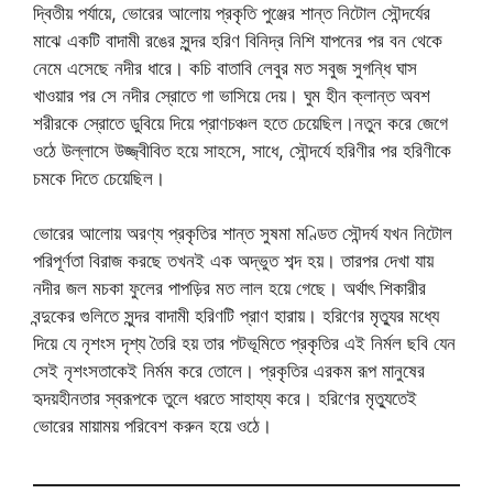
দ্বিতীয় পর্যায়ে, ভোরের আলোয় প্রকৃতি পুঞ্জের শান্ত নিটোল সৌন্দর্যের
মাঝে একটি বাদামী রঙের সুন্দর হরিণ বিনিদ্র নিশি যাপনের পর বন থেকে
নেমে এসেছে নদীর ধারে। কচি বাতাবি লেবুর মত সবুজ সুগন্ধি ঘাস
খাওয়ার পর সে নদীর স্রোতে গা ভাসিয়ে দেয়। ঘুম হীন ক্লান্ত অবশ
শরীরকে স্রোতে ডুবিয়ে দিয়ে প্রাণচঞ্চল হতে চেয়েছিল।নতুন করে জেগে
ওঠে উল্লাসে উজ্জ্বীবিত হয়ে সাহসে, সাধে, সৌন্দর্যে হরিণীর পর হরিণীকে
চমকে দিতে চেয়েছিল।
ভোরের আলোয় অরণ্য প্রকৃতির শান্ত সুষমা মণ্ডিত সৌন্দর্য যখন নিটোল
পরিপূর্ণতা বিরাজ করছে তখনই এক অদ্ভুত শব্দ হয়। তারপর দেখা যায়
নদীর জল মচকা ফুলের পাপড়ির মত লাল হয়ে গেছে। অর্থাৎ শিকারীর
বন্দুকের গুলিতে সুন্দর বাদামী হরিণটি প্রাণ হারায়। হরিণের মৃত্যুর মধ্যে
দিয়ে যে নৃশংস দৃশ্য তৈরি হয় তার পটভূমিতে প্রকৃতির এই নির্মল ছবি যেন
সেই নৃশংসতাকেই নির্মম করে তোলে। প্রকৃতির এরকম রূপ মানুষের
হৃদয়হীনতার স্বরূপকে তুলে ধরতে সাহায্য করে। হরিণের মৃত্যুতেই
ভোরের মায়াময় পরিবেশ করুন হয়ে ওঠে।