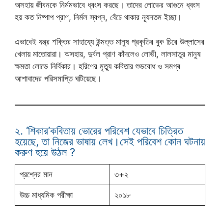
অসহায় জীবনকে নির্মমভাবে ধ্বংস করছে। তাদের লোভের আগুনে ধ্বংস
হয় কত নিষ্পাপ প্রাণ, নির্মল স্বপ্ন, বেঁচে থাকার ন্যূনতম ইচ্ছা।
এভাবেই যন্ত্র শক্তির সাহায্যে উন্মত্ত মানুষ প্রকৃতির বুক চিরে উল্লাসের
খেলায় মাতোয়ারা। অসহায়, দুর্বল প্রাণ কাঁদলেও লোভী, লালসাতুর মানুষ
ক্ষমতা লোভে নির্বিকার। হরিণের মৃত্যু কবিতার শুভবোধ ও সমগ্ৰ
আশাবাদের পরিসমাপ্তি ঘটিয়েছে।
২. ‘শিকার’কবিতায় ভোরের পরিবেশ যেভাবে চিত্রিত
হয়েছে, তা নিজের ভাষায় লেখ।সেই পরিবেশ কোন ঘটনায়
করুণ হয়ে উঠল ?
প্রশ্নের মান
৩+২
উচ্চ মাধ্যমিক পরীক্ষা
২০১৮