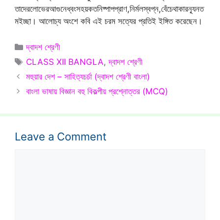
তাদেরলোভেরআগুনেধ্বংসহয়কতনিষ্পাপপ্রাণ,নির্মলস্বপ্ন,বেঁচেথাকারন্যূনত
মইচ্ছা। আলোচ্য অংশে কবি এই চরম সত্যের প্রতিই ইঙ্গিত করেছেন।
Categories
দ্বাদশ শ্রেণী
Tags
CLASS XII BANGLA
,
দ্বাদশ শ্রেণী
মহুয়ার দেশ – সাহিত্যচর্চা (দ্বাদশ শ্রেণী বাংলা)
বাংলা ভাষায় বিজ্ঞান বহু বিকল্পীয় প্রশ্নোত্তর (MCQ)
Leave a Comment
Comment