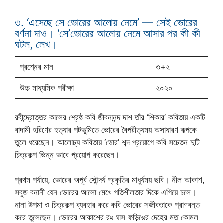
৩. ‘এসেছে সে ভোরের আলোয় নেমে’ — সেই ভোরের
বর্ণনা দাও। ‘সে’ভোরের আলোয় নেমে আসার পর কী কী
ঘটল, লেখ।
প্রশ্নের মান
৩+২
উচ্চ মাধ্যমিক পরীক্ষা
২০২০
রবীন্দ্রোত্তর কালের শ্রেষ্ঠ কবি জীবনানন্দ দাশ তাঁর ‘শিকার’ কবিতায় একটি
বাদামী হরিণের হত্যার পটভূমিতে ভোরের বৈপরীত্যময় অসাধারণ রূপকে
তুলে ধরেছেন। আলোচ্য কবিতায় ‘ভোর’ শব্দ প্রয়োগে কবি সচেতন দুটি
চিত্রকল্প ভিন্ন ভাবে প্রয়োগ করেছেন।
প্রথম পর্যায়ে, ভোরের অপূর্ব সৌন্দর্য প্রকৃতির মাধুর্যময় ছবি। নীল আকাশ,
সবুজ বনানী যেন ভোরের আলো মেখে গতিশীলতার দিকে এগিয়ে চলে।
নানা উপমা ও চিত্রকল্প ব্যবহার করে কবি ভোরের সজীবতাকে প্রাণবন্ত
করে তুলেছেন। ভোরের আকাশের রঙ ঘাস ফড়িঙের দেহের মত কোমল