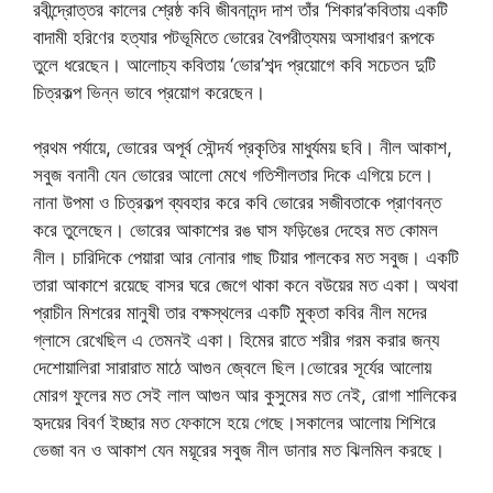
রবীন্দ্রোত্তর কালের শ্রেষ্ঠ কবি জীবনানন্দ দাশ তাঁর ‘শিকার’কবিতায় একটি
বাদামী হরিণের হত্যার পটভূমিতে ভোরের বৈপরীত্যময় অসাধারণ রূপকে
তুলে ধরেছেন। আলোচ্য কবিতায় ‘ভোর’শব্দ প্রয়োগে কবি সচেতন দুটি
চিত্রকল্প ভিন্ন ভাবে প্রয়োগ করেছেন।
প্রথম পর্যায়ে, ভোরের অপূর্ব সৌন্দর্য প্রকৃতির মাধুর্যময় ছবি। নীল আকাশ,
সবুজ বনানী যেন ভোরের আলো মেখে গতিশীলতার দিকে এগিয়ে চলে।
নানা উপমা ও চিত্রকল্প ব্যবহার করে কবি ভোরের সজীবতাকে প্রাণবন্ত
করে তুলেছেন। ভোরের আকাশের রঙ ঘাস ফড়িঙের দেহের মত কোমল
নীল। চারিদিকে পেয়ারা আর নোনার গাছ টিয়ার পালকের মত সবুজ। একটি
তারা আকাশে রয়েছে বাসর ঘরে জেগে থাকা কনে বউয়ের মত একা। অথবা
প্রাচীন মিশরের মানুষী তার বক্ষস্থলের একটি মুক্তা কবির নীল মদের
গ্লাসে রেখেছিল এ তেমনই একা। হিমের রাতে শরীর গরম করার জন্য
দেশোয়ালিরা সারারাত মাঠে আগুন জ্বেলে ছিল।ভোরের সূর্যের আলোয়
মোরগ ফুলের মত সেই লাল আগুন আর কুসুমের মত নেই, রোগা শালিকের
হৃদয়ের বিবর্ণ ইচ্ছার মত ফেকাসে হয়ে গেছে।সকালের আলোয় শিশিরে
ভেজা বন ও আকাশ যেন ময়ূরের সবুজ নীল ডানার মত ঝিলমিল করছে।