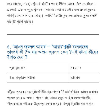
হয়ে সাহসে, সাধে, সৌন্দর্যে হরিণীর পর হরিণীকে চমকে দিতে চেয়েছিল।
এরপরই এক অদ্ভুত শব্দ হয়। তারপর দেখা যায় নদীর জল মচকা ফুলের
পাপড়ির মত লাল হয়ে গেছে। অর্থাৎ শিকারীর বন্দুকের গুলিতে সুন্দর বাদামী
হরিণটি প্রাণ হারায়।
৪. ‘আগুন জ্বলল আবার’ – ‘আবার’শব্দটি ব্যবহারের
তাৎপর্য কী ?আবার আগুন জ্বলল কেন ?এই ঘটনা কীসের
ইঙ্গিত দেয় ?
প্রশ্নের মান
১+২+২
উচ্চ মাধ্যমিক পরীক্ষা
আসেনি
রবীন্দ্রোত্তরকালেরশ্রেষ্ঠকবিজীবনানন্দদাশের ‘শিকার’কবিতায় আগুন জ্বালার
প্রসঙ্গ দুবার এসেছে। প্রথম বার আগুন জ্বেলে ছিল দেদেশোয়ালীরা
শীতের রাতে শরীরকে উত্তপ্ত করার জন্য। কিন্তু দ্বিতীয় বার আগুন