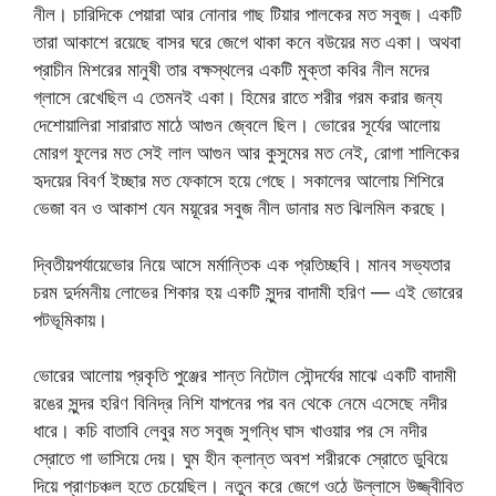
নীল। চারিদিকে পেয়ারা আর নোনার গাছ টিয়ার পালকের মত সবুজ। একটি
তারা আকাশে রয়েছে বাসর ঘরে জেগে থাকা কনে বউয়ের মত একা। অথবা
প্রাচীন মিশরের মানুষী তার বক্ষস্থলের একটি মুক্তা কবির নীল মদের
গ্লাসে রেখেছিল এ তেমনই একা। হিমের রাতে শরীর গরম করার জন্য
দেশোয়ালিরা সারারাত মাঠে আগুন জ্বেলে ছিল। ভোরের সূর্যের আলোয়
মোরগ ফুলের মত সেই লাল আগুন আর কুসুমের মত নেই, রোগা শালিকের
হৃদয়ের বিবর্ণ ইচ্ছার মত ফেকাসে হয়ে গেছে। সকালের আলোয় শিশিরে
ভেজা বন ও আকাশ যেন ময়ূরের সবুজ নীল ডানার মত ঝিলমিল করছে।
দ্বিতীয়পর্যায়েভোর নিয়ে আসে মর্মান্তিক এক প্রতিচ্ছবি। মানব সভ্যতার
চরম দুর্দমনীয় লোভের শিকার হয় একটি সুন্দর বাদামী হরিণ — এই ভোরের
পটভূমিকায়।
ভোরের আলোয় প্রকৃতি পুঞ্জের শান্ত নিটোল সৌন্দর্যের মাঝে একটি বাদামী
রঙের সুন্দর হরিণ বিনিদ্র নিশি যাপনের পর বন থেকে নেমে এসেছে নদীর
ধারে। কচি বাতাবি লেবুর মত সবুজ সুগন্ধি ঘাস খাওয়ার পর সে নদীর
স্রোতে গা ভাসিয়ে দেয়। ঘুম হীন ক্লান্ত অবশ শরীরকে স্রোতে ডুবিয়ে
দিয়ে প্রাণচঞ্চল হতে চেয়েছিল। নতুন করে জেগে ওঠে উল্লাসে উজ্জ্বীবিত