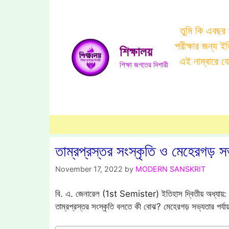
Skip
to
তুমি কি এবছর
content
পরীক্ষার জন্য 
শিক্ষালয়
এই নাম্বারে 
শিক্ষা জগতের দিশারী
তাম্রপ্রস্তর সংস্কৃতি ও মেহেরগড় সভ্
November 17, 2022
by
MODERN SANSKRIT
বি. এ. জেনারেল (1st Semister) ইতিহাস দ্বিতীয় অধ্যায়: প্র
তাম্রপ্রস্তর সংস্কৃতি বলতে কী বোঝ? মেহেরগড় সভ্যতার পর্যা