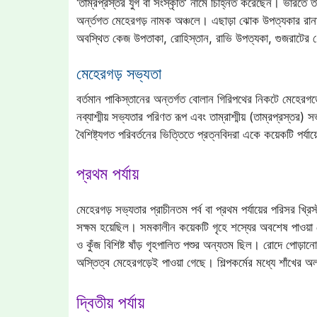
‘তাম্রপ্রস্তর যুগ বা সংস্কৃতি’ নামে চিহ্নিত করেছেন। ভারতে তাম্
অর্ন্তগত মেহেরগড় নামক অঞ্চলে। এছাড়া ঝোক উপত্যকার রান
অবস্থিত কেজ উপতাকা, রোহিস্তান, রাভি উপত্যকা, গুজরাটের ধো
মেহেরগড় সভ্যতা
বর্তমান পাকিস্তানের অন্তর্গত বোলান গিরিপথের নিকটে মেহেরগড়
নব্যাশ্মীয় সভ্যতার পরিণত রূপ এবং তাম্রাশ্মীয় (তাম্রপ্রস্তর
বৈশিষ্ট্যগত পরিবর্তনের ভিত্তিতে প্রত্নবিদরা একে কয়েকটি পর্য
প্রথম পর্যায়
মেহেরগড় সভ্যতার প্রাচীনতম পর্ব বা প্রথম পর্যায়ের পরিসর খ্
সক্ষম হয়েছিল। সমকালীন কয়েকটি গৃহে শস্যের অবশেষ পাওয়া 
ও কুঁজ বিশিষ্ট ষাঁড় গৃহপালিত পশুর অন্যতম ছিল। রোদে পোড়ান
অস্তিত্ব মেহেরগড়েই পাওয়া গেছে। শিল্পকর্মের মধ্যে শাঁখের অল
দ্বিতীয় পর্যায়