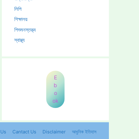
লিপি
শিক্ষালয়
শিশুমনস্তত্ত্ব
স্বাস্থ্য
E
b
o
ok
 Us
Cantact Us
Disclaimer
আধুনিক ইতিহাস