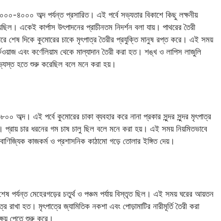
্ব ৫০০০-৪০০০ অব্দ পর্যন্ত প্রসারিত। এই পর্বে সভ্যতার বিকাশে কিছু লক্ষনীয়
য়েছিল। একেই কার্পাস উৎপাদনের প্রাচীনতম নিদর্শন বলা যায়। পাথরের তৈরী
ারে শেষ দিকে কুমোরের চাকে মৃৎপাত্র তৈরীর প্রযুক্তি মানুষ রপ্ত করে। এই সময়
ওয়াজ এবং কর্ণেলিয়াম থেকে মাল্যাদান তৈরী করা হত। শঙ্খ ও লাপিস লাজুলি
্যস্ত হতে শুরু করেছিল বলে মনে করা হয়।
৩৮০০ অব্দ। এই পর্বে কুমোরের চাকা ব্যবহার করে নানা প্রকার সুন্দর সুন্দর মৃৎপাত্র
। প্রায় চার ধরনের গম চাষ চালু ছিল বলে মনে করা হয়। এই সময় নিয়মিতভাবে
 বাণিজ্যিক কাজকর্ম ও প্রশাসনিক কাঠামো গড়ে তোলার ইঙ্গিত দেয়।
দের শেষ পর্যন্ত মেহেরগড়ের চতুর্থ ও পঞ্চম পর্যায় বিস্তৃত ছিল। এই সময় ঘরের আয়তন
পাত্র রাখা হত। মৃৎপাত্রে জ্যামিতিক নকশা এবং পোড়ামাটির নারীমূর্তি তৈরী করা
্ষয় পেতে শুরু করে।