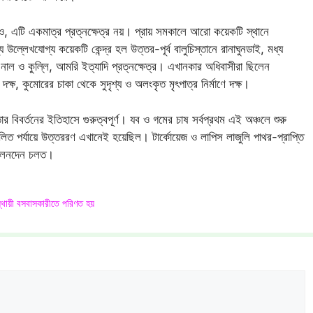
, এটি একমাত্র প্রত্নক্ষেত্র নয়। প্রায় সমকালে আরো কয়েকটি স্থানে
উল্লেখযোগ্য কয়েকটি কেন্দ্র হল উত্তর-পূর্ব বালুচিস্তানে রানাঘুনডাই, মধ্য
নে নাল ও কুল্লি, আমরি ইত্যাদি প্রত্নক্ষেত্র। এখানকার অধিবাসীরা ছিলেন
ক্ষ, কুমোরের চাকা থেকে সুদৃশ্য ও অলংকৃত মৃৎপাত্র নির্মাণে দক্ষ।
র বিবর্তনের ইতিহাসে গুরুত্বপূর্ণ। যব ও গমের চাষ সর্বপ্রথম এই অঞ্চলে শুরু
লিত পর্যায়ে উত্তররণ এখানেই হয়েছিল। টার্কোয়েজ ও লাপিস লাজুলি পাথর-প্রাপ্তি
র লেনদেন চলত।
স্থায়ী বসবাসকারীতে পরিণত হয়