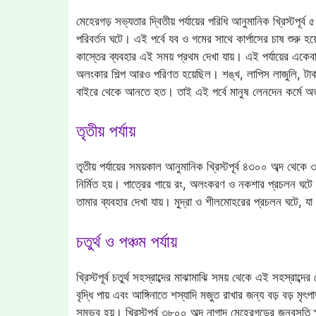
মেহেরগড় সভ্যতার দ্বিতীয় পর্যায়ের পরিধি আনুমানিক খ্রিস্টপূর
পরিবর্তন ঘটে। এই পর্বে যব ও গমের সাথে কার্পাসের চাষ শুরু হ
কাস্তের ব্যবহার এই সময় প্রথম দেখা যায়। এই পর্যায়ের একেব
অলংকার শিল্প আরও পরিণত হয়েছিল। শঙ্খ, লাপিস লাজুলি, টার্ক
বাইরে থেকে আনতে হত। তাই এই পর্বে মানুষ লেনদেন কর্মে অভ
তৃতীয় পর্যায়
তৃতীয় পর্যায়ের সময়কাল আনুমানিক খ্রিস্টপূর্ব ৪৩০০ অব্দ থেকে 
নির্মিত হয়। পাত্রের গায়ে রং, অলংকরণ ও নকশার প্রচলন ঘটে
তামার ব্যবহার দেখা যায়। মুদ্রা ও শীলমোহরের প্রচলন ঘটে, যা
চতুর্থ ও পঞ্চম পর্যায়
খ্রিস্টপূর্ব চতুর্থ সহস্রাব্দের মাঝামাঝি সময় থেকে এই সহস্রাব্
বৃদ্ধি পায় এবং আঙ্গিনাতে শস্যাদি মজুত রাখার জন্য বড় বড় মৃৎ
সম্ভব হয়। খ্রিস্টপূর্ব ৩৮০০ অব্দ নাগাদ মেহেরগড়ের জনবসতি ক