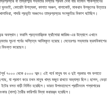
রপ্রস্তর বা তাম্রাশ্মীয় সভ্যতার বিস্তার প্রথম দেখা যায় বর্তমান পাকিস্তানের
া ঘুনভাই, কোয়েটা উপত্যকা, কালাত অঞ্চল, বালাকোট, মাকরান উপকূলের উত্তরে
লাভিরা, পাদরি প্রভৃতি অঞ্চলেও তাম্রপ্রস্তর সংস্কৃতির বিকাশ ঘটেছিল।
ের অবস্থান। ফরাসি প্রত্নতাত্ত্বিক ফ্রাঁসোয়া জারিজ-এর উদ্যোগে এখানে
) সভ্যতার সূচনা পর্বের অস্তিত্ব আবিষ্কৃত হয়েছে। মেহেরগড় সভ্যতার ক্রমবিকাশের
ায়ে বিভক্ত করেছেন।
রিস্টপূর্ব ৭০০০ থেকে ৫০০০ অব্দ। এই পর্বে মানুষ যব ও দুই প্রকার গম ফলাতে
গেছে, যা প্রমাণ করে তখন মানুষ খাদ্য মজুত রাখতে অভ্যস্ত ছিল। ছাগল, ভেড়া
ো ইটের বসত বাড়ী নির্মিত হয়েছিল। ভারত উপমহাদেশে প্রাচীনতম শস্যাগারের
ংকার (বালা) তৈরীর কারিগরি বিদ্যা করায়ত্ত্ব হয়েছিল।