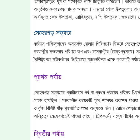
‘তাম্রপ্রস্তর যুগ বা সংস্কৃতি’ নামে চিহ্নিত করেছেন। ভারতে তাম্
অর্ন্তগত মেহেরগড় নামক অঞ্চলে। এছাড়া ঝোক উপত্যকার রান
অবস্থিত কেজ উপতাকা, রোহিস্তান, রাভি উপত্যকা, গুজরাটের ধো
মেহেরগড় সভ্যতা
বর্তমান পাকিস্তানের অন্তর্গত বোলান গিরিপথের নিকটে মেহেরগড়
নব্যাশ্মীয় সভ্যতার পরিণত রূপ এবং তাম্রাশ্মীয় (তাম্রপ্রস্তর
বৈশিষ্ট্যগত পরিবর্তনের ভিত্তিতে প্রত্নবিদরা একে কয়েকটি পর্য
প্রথম পর্যায়
মেহেরগড় সভ্যতার প্রাচীনতম পর্ব বা প্রথম পর্যায়ের পরিসর খ্
সক্ষম হয়েছিল। সমকালীন কয়েকটি গৃহে শস্যের অবশেষ পাওয়া 
ও কুঁজ বিশিষ্ট ষাঁড় গৃহপালিত পশুর অন্যতম ছিল। রোদে পোড়ান
অস্তিত্ব মেহেরগড়েই পাওয়া গেছে। শিল্পকর্মের মধ্যে শাঁখের অল
দ্বিতীয় পর্যায়