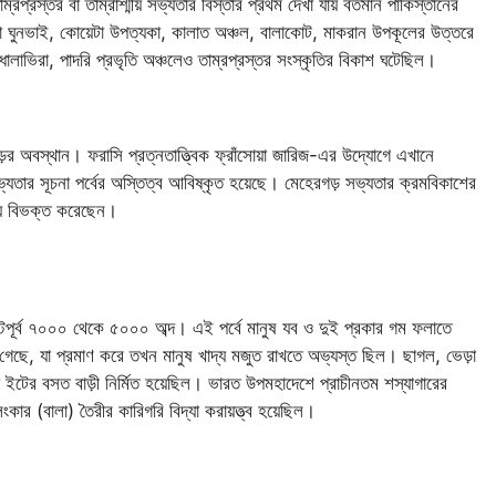
রপ্রস্তর বা তাম্রাশ্মীয় সভ্যতার বিস্তার প্রথম দেখা যায় বর্তমান পাকিস্তানের
া ঘুনভাই, কোয়েটা উপত্যকা, কালাত অঞ্চল, বালাকোট, মাকরান উপকূলের উত্তরে
লাভিরা, পাদরি প্রভৃতি অঞ্চলেও তাম্রপ্রস্তর সংস্কৃতির বিকাশ ঘটেছিল।
ের অবস্থান। ফরাসি প্রত্নতাত্ত্বিক ফ্রাঁসোয়া জারিজ-এর উদ্যোগে এখানে
) সভ্যতার সূচনা পর্বের অস্তিত্ব আবিষ্কৃত হয়েছে। মেহেরগড় সভ্যতার ক্রমবিকাশের
ায়ে বিভক্ত করেছেন।
রিস্টপূর্ব ৭০০০ থেকে ৫০০০ অব্দ। এই পর্বে মানুষ যব ও দুই প্রকার গম ফলাতে
গেছে, যা প্রমাণ করে তখন মানুষ খাদ্য মজুত রাখতে অভ্যস্ত ছিল। ছাগল, ভেড়া
ো ইটের বসত বাড়ী নির্মিত হয়েছিল। ভারত উপমহাদেশে প্রাচীনতম শস্যাগারের
ংকার (বালা) তৈরীর কারিগরি বিদ্যা করায়ত্ত্ব হয়েছিল।