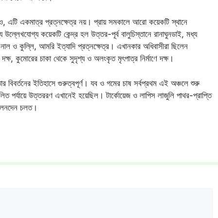
, এটি একমাত্র প্রত্নক্ষেত্র নয়। প্রায় সমকালে আরো কয়েকটি স্থানে
উল্লেখযোগ্য কয়েকটি কেন্দ্র হল উত্তর-পূর্ব বালুচিস্তানে রানাঘুনডাই, মধ্য
নে নাল ও কুল্লি, আমরি ইত্যাদি প্রত্নক্ষেত্র। এখানকার অধিবাসীরা ছিলেন
ক্ষ, কুমোরের চাকা থেকে সুদৃশ্য ও অলংকৃত মৃৎপাত্র নির্মাণে দক্ষ।
র বিবর্তনের ইতিহাসে গুরুত্বপূর্ণ। যব ও গমের চাষ সর্বপ্রথম এই অঞ্চলে শুরু
লিত পর্যায়ে উত্তররণ এখানেই হয়েছিল। টার্কোয়েজ ও লাপিস লাজুলি পাথর-প্রাপ্তি
র লেনদেন চলত।