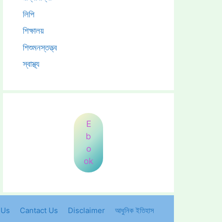
লিপি
শিক্ষালয়
শিশুমনস্তত্ত্ব
স্বাস্থ্য
E
b
o
ok
 Us
Cantact Us
Disclaimer
আধুনিক ইতিহাস