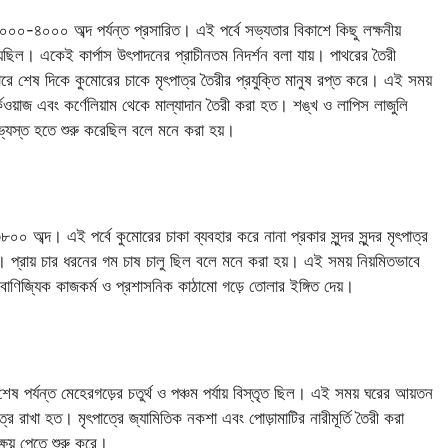
্ব ৫০০০-৪০০০ অব্দ পর্যন্ত প্রসারিত। এই পর্বে সভ্যতার বিকাশে কিছু লক্ষনীয়
য়েছিল। একেই কার্পাস উৎপাদনের প্রাচীনতম নিদর্শন বলা যায়। পাথরের তৈরী
ারে শেষ দিকে কুমোরের চাকে মৃৎপাত্র তৈরীর প্রযুক্তি মানুষ রপ্ত করে। এই সময়
ওয়াজ এবং কর্ণেলিয়াম থেকে মাল্যাদান তৈরী করা হত। শঙ্খ ও লাপিস লাজুলি
্যস্ত হতে শুরু করেছিল বলে মনে করা হয়।
৩৮০০ অব্দ। এই পর্বে কুমোরের চাকা ব্যবহার করে নানা প্রকার সুন্দর সুন্দর মৃৎপাত্র
। প্রায় চার ধরনের গম চাষ চালু ছিল বলে মনে করা হয়। এই সময় নিয়মিতভাবে
 বাণিজ্যিক কাজকর্ম ও প্রশাসনিক কাঠামো গড়ে তোলার ইঙ্গিত দেয়।
দের শেষ পর্যন্ত মেহেরগড়ের চতুর্থ ও পঞ্চম পর্যায় বিস্তৃত ছিল। এই সময় ঘরের আয়তন
পাত্র রাখা হত। মৃৎপাত্রে জ্যামিতিক নকশা এবং পোড়ামাটির নারীমূর্তি তৈরী করা
্ষয় পেতে শুরু করে।