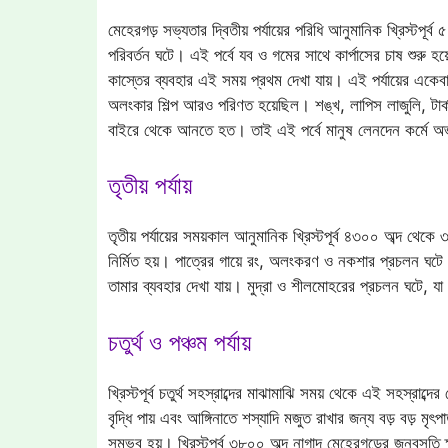
মেহেরগড় সভ্যতার দ্বিতীয় পর্যায়ের পরিধি আনুমানিক খ্রিস্টপূর
পরিবর্তন ঘটে। এই পর্বে যব ও গমের সাথে কার্পাসের চাষ শুরু হ
কাস্তের ব্যবহার এই সময় প্রথম দেখা যায়। এই পর্যায়ের একেব
অলংকার শিল্প আরও পরিণত হয়েছিল। শঙ্খ, লাপিস লাজুলি, টার্ক
বাইরে থেকে আনতে হত। তাই এই পর্বে মানুষ লেনদেন কর্মে অভ
তৃতীয় পর্যায়
তৃতীয় পর্যায়ের সময়কাল আনুমানিক খ্রিস্টপূর্ব ৪৩০০ অব্দ থেকে 
নির্মিত হয়। পাত্রের গায়ে রং, অলংকরণ ও নকশার প্রচলন ঘটে
তামার ব্যবহার দেখা যায়। মুদ্রা ও শীলমোহরের প্রচলন ঘটে, যা
চতুর্থ ও পঞ্চম পর্যায়
খ্রিস্টপূর্ব চতুর্থ সহস্রাব্দের মাঝামাঝি সময় থেকে এই সহস্রাব্
বৃদ্ধি পায় এবং আঙ্গিনাতে শস্যাদি মজুত রাখার জন্য বড় বড় মৃৎ
সম্ভব হয়। খ্রিস্টপূর্ব ৩৮০০ অব্দ নাগাদ মেহেরগড়ের জনবসতি ক