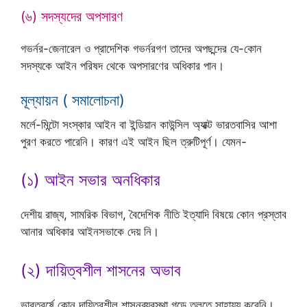
(৬) সদস্যদের অপসারণ
গভর্নর-জেনারেল ও প্রাদেশিক গভর্নরগণ তাদের অপছন্দের যে-কোন
সদস্যকে আইন পরিষদ থেকে অপসারণের অধিকার পান।
মূল্যায়ন ( সমালোচনা)
মর্লে-মিন্টো সংস্কার আইন বা ইন্ডিয়ান কাউন্সিল অ্যাক্ট ভারতবাসির আশা
পুরণ করতে পারেনি। কারণ এই আইন ছিল ত্রুটিপূর্ণ। যেমন-
(১) আইন সভার অনধিকার
দেশীয় রাজ্য, সামরিক বিভাগ, বৈদেশিক নীতি ইত্যাদি বিষয়ে কোন প্রস্তাব
আনার অধিকার আইনসভাকে দেয় নি।
(২) দায়িত্বশীল শাসনের অভাব
ভারতবর্ষে কোন দায়িত্বশীল শাসনব্যবস্থা গড়ে তুলতে সাহায্য করেনি।