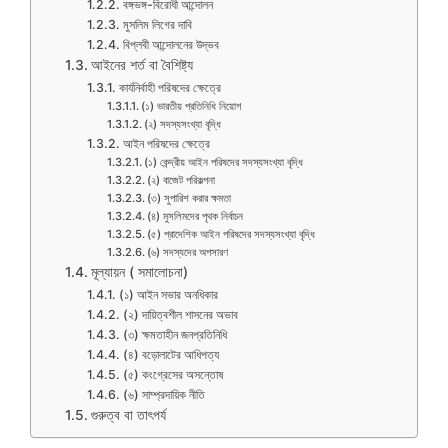
বঙ্গভঙ্গ-বিরোধী আন্দোলন
মুসলিম লিগের দাবি
বিপ্লবী আন্দোলনের উদ্ভব
আইনের শর্ত বা বৈশিষ্ট্য
কার্যনির্বাহী পরিষদের ক্ষেত্রে
(১) ভারতীয় প্রতিনিধি নিয়োগ
(২) সদস্যসংখ্যা বৃদ্ধি
আইন পরিষদের ক্ষেত্রে
(১) কেন্দ্রীয় আইন পরিষদের সদস্যসংখ্যা বৃদ্ধি
(২) বাজেট পরিকল্পনা
(৩) সুপারিশ করার ক্ষমতা
(৪) মুসলিমদের পৃথক নির্বাচন
(৫) প্রাদেশিক আইন পরিষদের সদস্যসংখ্যা বৃদ্ধি
(৬) সদস্যদের অপসারণ
মূল্যায়ন ( সমালোচনা)
(১) আইন সভার অনধিকার
(২) দায়িত্বশীল শাসনের অভাব
(৩) ক্ষমতাহীন জনপ্রতিনিধি
(৪) বড়োলাটের আধিপত্য
(৫) কংগ্রেসের অসন্তোষ
(৬) সাম্প্রদায়িক নীতি
গুরুত্ব বা তাৎপর্য