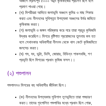
অঞ্চলে খ্রিস্টপূর্ব ৫০০০ অব্দে কৃষিকাজের প্রচলন ছিল বলে
প্রমাণ পাওয়া গেছে।
(খ) মিশরীয়রা আদিতে জলাভূমি অঞ্চলে কুমির ও মাছ শিকার
করত এবং নীলনদের সুবিস্তৃত উপত্যকা অঞ্চলের উর্বর জমিতে
কৃষিকাজ করত।
(গ) জলাভূমি ও জঙ্গল পরিষ্কার করে পরে তারা প্রচুর কৃষিজমি
উদ্ধার করেছিল। মিশরে বৃষ্টিপাত প্রয়োজনের তুলনায় কম হত
বলে সেখানকার অধিবাসীরা নীলনদ থেকে খাল কেটে কৃষিজমিতে
জলসেচ করত।
(ঘ) গম, যব, ভুট্টা, ভিসি, জোয়ার, বিভিন্ন শাকসবজি, শণ
প্রভৃতি ছিল মিশরের প্রধান কৃষিজ ফসল।।
(২) পশুপালন
পশুপালনও মিশরের বহু অধিবাসীর জীবিকা ছিল।
(ক) নীলনদের উপত্যকায় সুবিশাল তৃণভূমিতে তারা পশুচারণ
করত। তাদের গৃহপালিত পশুপাখির মধ্যে প্রধান ছিল গোরু,