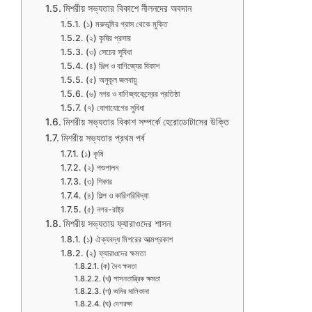
মিশরীয় সভ্যতার বিকাশে নীলনদের অবদান
(১) মরুভূমির গ্রাস থেকে মুক্তি
(২) কৃষির প্রসার
(৩) সেচের সুবিধা
(৪) শিল্প ও বাণিজ্যের বিকাশ
(৫) অনুকূল জলবায়ু
(৬) নগর ও বাণিজ্যকেন্দ্রের প্রতিষ্ঠা
(৭) যোগাযোগের সুবিধা
মিশরীয় সভ্যতার বিকাশ সম্পর্কে হেরোডোটাসের উক্তি
মিশরীয় সভ্যতার প্রথম পর্ব
(১) কৃষি
(২) পশুপালন
(৩) শিকার
(৪) শিল্প ও কারিগরিবিদ্যা
(৫) নগর-রাষ্ট্র
মিশরীয় সভ্যতায় ফ্যারাওদের শাসন
(১) ঐক্যবদ্ধ মিশরের আত্মপ্রকাশ
(২) ফ্যারাওদের ক্ষমতা
(ক) দৈব ক্ষমতা
(খ) শাসনতান্ত্রিক ক্ষমতা
(গ) জমির মালিকানা
(ঘ) দেশরক্ষা