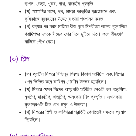
ছাগল, ভেড়া, শূকর, গাধা, রাজহাঁস প্রভৃতি।
(খ) পশুপাখির মাংস, দুধ, চামড়া প্রভৃতির প্রয়োজনে এবং
কৃষিকাজে ব্যবহারের উদ্দেশ্যে তারা পশুপালন করত।
(গ) বন্যার পর নরম মাটিতে বীজ বুনে মিশরীয়রা তাদের গৃহপালিত
গবাদিপশুর দলকে বীজের ওপর দিয়ে ছুটিয়ে দিত। ফলে বীজগুলি
মাটিতে গেঁথে যেত।
(৩) শিল্প
(ক) প্রাচীন মিশরে বিভিন্ন শিল্পের বিকাশ ঘটেছিল এবং শিল্পের
ওপর ভিত্তি করে কারিগর শ্রেণির উদ্ভব হয়েছিল।
(খ) মিশরে যেসব শিল্পের অগ্রগতি ঘটেছিল সেগুলি হল বস্ত্রশিল্প,
মৃৎশিল্প, দারুশিল্প, ধাতুশিল্প, অলংকার শিল্প প্রভৃতি। এখানকার
মৃৎপাত্রগুলি ছিল বেশ মসৃণ ও উন্নত।
(গ) মিশরের শিল্পী ও কারিগররা প্রতিটি পেশাতেই দক্ষতার প্রমাণ
দিয়েছিল।