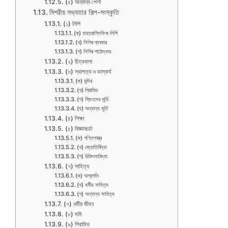
(৫) অন্যান্য পেশা
মিশরীয় সভ্যতার শিল্প-সংস্কৃতি
(১) লিপি
(ক) হায়ারোগ্লিফিক লিপি
(খ) লিপির ব্যবহার
(গ) লিপির পাঠোদ্ধার
(২) চিত্রকলা
(৩) স্থাপত্য ও ভাস্কর্য
(ক) মন্দির
(খ) পিরামিড
(গ) স্ফিংসের মূর্তি
(ঘ) অন্যান্য মূর্তি
(৪) শিক্ষা
(৫) বিজ্ঞানচর্চা
(ক) গণিতশাস্ত্র
(খ) জ্যোতির্বিদ্যা
(গ) চিকিৎসাবিদ্যা
(৭) সাহিত্য
(ক) অগ্রগতি
(খ) ধর্মীয় সাহিত্য
(গ) অন্যান্য সাহিত্য
(৭) ধর্মীয় জীবন
(৮) মমি
(৯) পিরামিড