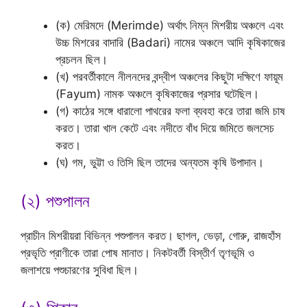
(ক) মেরিমদে (Merimde) অর্থাৎ নিম্ন মিশরীয় অঞ্চলে এবং
উচ্চ মিশরের বাদারি (Badari) নামের অঞ্চলে আদি কৃষিকাজের
প্রচলন ছিল।
(খ) পরবর্তীকালে নীলনদের বন্দ্বীপ অঞ্চলের কিছুটা দক্ষিণে ফায়ূম
(Fayum) নামক অঞ্চলে কৃষিকাজের প্রসার ঘটেছিল।
(গ) কাঠের সঙ্গে ধারালো পাথরের ফলা ব্যবহা করে তারা জমি চাষ
করত। তারা খাল কেটে এবং নদীতে বাঁধ দিয়ে জমিতে জলসেচ
করত।
(ঘ) গম, ভুট্টা ও তিসি ছিল তাদের অন্যতম কৃষি উপাদান।
(২) পশুপালন
প্রাচীন মিশরীয়রা বিভিন্ন পশুপালন করত। ছাগল, ভেড়া, গোরু, রাজহাঁস
প্রভৃতি প্রাণীকে তারা পোষ মানাত। নিকটবর্তী বিস্তীর্ণ তৃণভূমি ও
জলাশয়ে পশুচারণের সুবিধা ছিল।