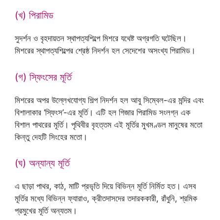
(খ) পিরামিড
সুদর্শন ও বৃহদায়তন স্থাপত্যশিল্পে মিশরে যথেষ্ট অগ্রগতি ঘটেছিল।
মিশরের স্থাপত্যশিল্পের শ্রেষ্ঠ নিদর্শন হল সেদেশের অসংখ্য পিরামিড।
(গ) স্ফিংসের মূর্তি
মিশরের অপর উল্লেখযোগ্য শিল্প নিদর্শন হল আবু সিম্বেল-এর মন্দির এবং
বিশালাকার ‘স্ফিংস’-এর মূর্তি। এটি হল গিজার পিরামিড সংলগ্ন এক
বিশাল পাথরের মূর্তি। পৃথিবীর বৃহত্তম এই মূর্তির মুখমণ্ডল মানুষের মতো
কিন্তু দেহটি সিংহের মতো।
(ঘ) অন্যান্য মূর্তি
এ ছাড়া পাথর, কাঠ, মাটি প্রভৃতি দিয়ে বিভিন্ন মূর্তি নির্মিত হত। এসব
মূর্তির মধ্যে বিভিন্ন ফ্যারাও, ক্রীতদাসদের তদারককারী, রাঁধুনি, শ্রমিক
প্রমুখের মূর্তি অন্যতম।