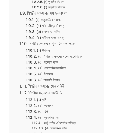
(ঙ) পুরোহিত নিয়োগ
(চ) অন্যান্য দায়িত্ব
মিশরীয় সভ্যতার সমাজব্যবস্থা
(১) মাতৃতান্ত্রিক সমাজ
(২) ধনী-দরিদ্রের বৈষম্য
(৩) শোষক ও শোষিত
(৪) ক্রীতদাসদের অবস্থা
মিশরীয় সভ্যতায় পুরোহিতদের ক্ষমতা
(১) উপাসনা
(২) ঈশ্বর ও মানুষের মধ্যে সংযোগরক্ষা
(৩) বিদ্রোহ দমন
(৪) শাসনতান্ত্রিক দায়িত্ব
(৫) শিক্ষাদান
(৬) দাসদাসী নিয়োগ
মিশরীয় সভ্যতার সেনাবাহিনী
মিশরীয় সভ্যতার অর্থনীতি
(১) কৃষি
(২) পশুপালন
(৩) শিল্প
(৪) ব্যাবসাবাণিজ্য
(ক) দেশীয় ও বৈদেশিক বাণিজ্য
(খ) আমদানি-রপ্তানি