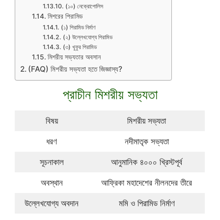
(১০) নেক্রোপোলিস
মিশরের পিরামিড
(১) পিরামিড নির্মাণ
(২) উল্লেখযোগ্য পিরামিড
(৩) খুফুর পিরামিড
মিশরীয় সভ্যতার অবসান
(FAQ) মিশরীয় সভ্যতা হতে জিজ্ঞাস্য?
প্রাচীন মিশরীয় সভ্যতা
বিষয়
মিশরীয় সভ্যতা
ধরণ
নদীমাতৃক সভ্যতা
সূচনাকাল
আনুমানিক ৪০০০ খ্রিস্টপূর্ব
অবস্থান
আফ্রিকা মহাদেশের নীলনদের তীরে
উল্লেখযোগ্য অবদান
মমি ও পিরামিড নির্মাণ