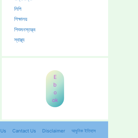
লিপি
শিক্ষালয়
শিশুমনস্তত্ত্ব
স্বাস্থ্য
E
b
o
ok
 Us
Cantact Us
Disclaimer
আধুনিক ইতিহাস