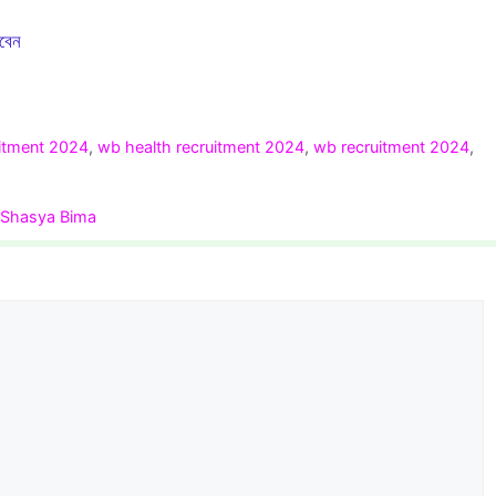
াবেন
itment 2024
,
wb health recruitment 2024
,
wb recruitment 2024
,
ngla Shasya Bima