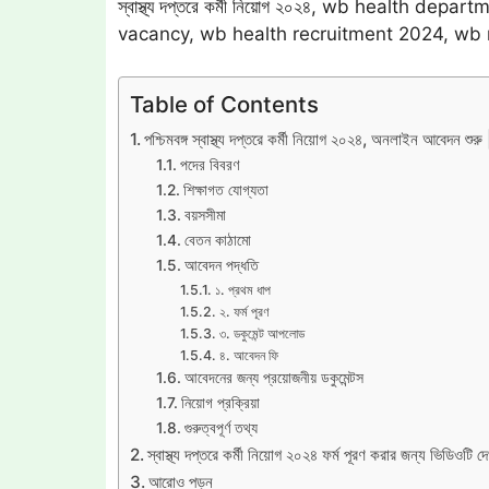
স্বাস্থ্য দপ্তরে কর্মী নিয়োগ ২০২৪, wb health 
vacancy, wb health recruitment 2024, wb 
Table of Contents
পশ্চিমবঙ্গ স্বাস্থ্য দপ্তরে কর্মী নিয়োগ ২০২৪, অনলাইন 
পদের বিবরণ
শিক্ষাগত যোগ্যতা
বয়সসীমা
বেতন কাঠামো
আবেদন পদ্ধতি
১. প্রথম ধাপ
২. ফর্ম পূরণ
৩. ডকুমেন্ট আপলোড
৪. আবেদন ফি
আবেদনের জন্য প্রয়োজনীয় ডকুমেন্টস
নিয়োগ প্রক্রিয়া
গুরুত্বপূর্ণ তথ্য
স্বাস্থ্য দপ্তরে কর্মী নিয়োগ ২০২৪ ফর্ম পূরণ করার জন্য ভিডিওটি দে
আরোও পড়ুন