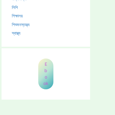
লিপি
শিক্ষালয়
শিশুমনস্তত্ত্ব
স্বাস্থ্য
E
b
o
ok