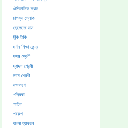
ঐতিহাসিক স্থান
চাণক্য শ্লোক
ছেলেদের নাম
টুকি টাকি
দর্শন শিক্ষা কেন্দ্র
দশম শ্রেণী
দ্বাদশ শ্রেণী
নবম শ্রেণী
নামকরণ
পত্রিকা
পর্যটক
প্রকল্প
বাংলা ব্যাকরণ