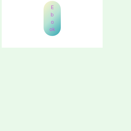
E
b
o
ok