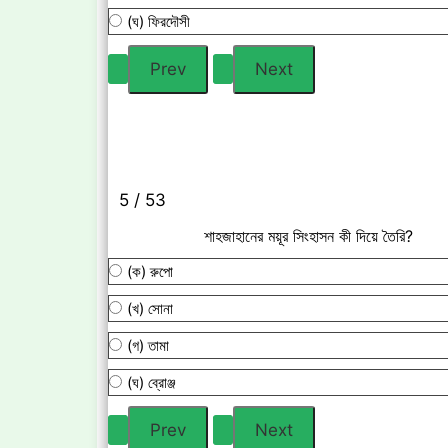
(ঘ) ফিরদৌসী
5 / 53
শাহজাহানের ময়ূর সিংহাসন কী দিয়ে তৈরি?
(ক) রুপো
(খ) সোনা
(গ) তামা
(ঘ) ব্রোঞ্জ