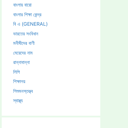
বাংলায় বায়ো
বাংলার শিক্ষা কেন্দ্র
বি এ (GENERAL)
ভারতের সংবিধান
মনীষীদের বাণী
মেয়েদের নাম
রান্নাবান্না
লিপি
শিক্ষালয়
শিশুমনস্তত্ত্ব
স্বাস্থ্য