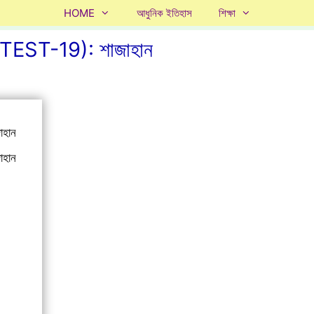
HOME
আধুনিক ইতিহাস
শিক্ষা
T-19): শাজাহান
হান
হান