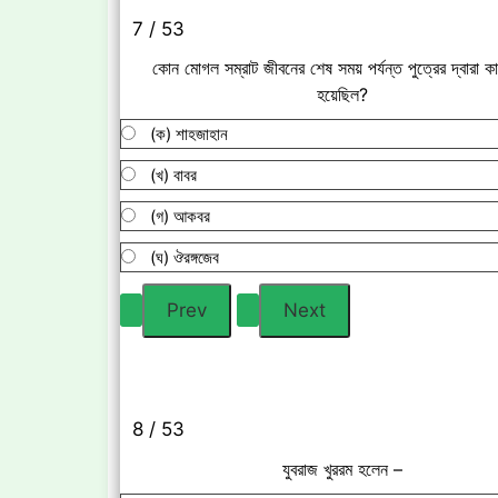
7 / 53
কোন মোগল সম্রাট জীবনের শেষ সময় পর্যন্ত পুত্রের দ্বারা কার
হয়েছিল?
(ক) শাহজাহান
(খ) বাবর
(গ) আকবর
(ঘ) ঔরঙ্গজেব
8 / 53
যুবরাজ খুররম হলেন –