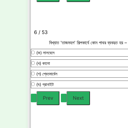
6 / 53
বিখ্যাত 'তাজমহল' শিল্পকার্যে কোন পাথর ব্যবহৃত হয় –
(ক) লালবেলে
(খ) কালো
(গ) শ্বেতমার্বেল
(ঘ) গ্রানাইট