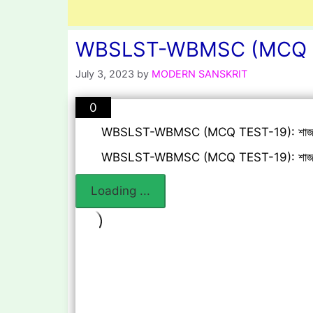
Skip
to
content
WBSLST-WBMSC (MCQ TES
July 3, 2023
by
MODERN SANSKRIT
0
WBSLST-WBMSC (MCQ TEST-19): শাজা
WBSLST-WBMSC (MCQ TEST-19): শাজা