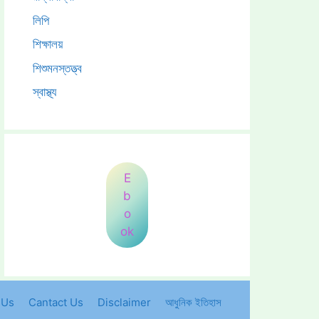
লিপি
শিক্ষালয়
শিশুমনস্তত্ত্ব
স্বাস্থ্য
E
b
o
ok
 Us
Cantact Us
Disclaimer
আধুনিক ইতিহাস