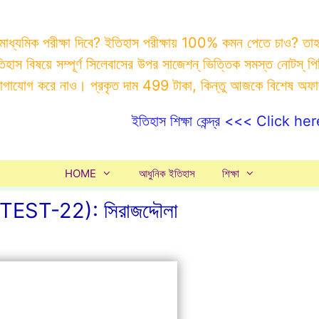
 মাধ্যমিক পরীক্ষা দিবে? ইতিহাস পরীক্ষায় 100% কমন পেতে চাও? ত
ইতিহাস বিষয়ে সম্পূর্ণ সিলেবাসের উপর সাজেশন্ ভিত্তিক সমস্ত ন
যোগাযোগ করে নাও। প্রকৃত দাম 499 টাকা, কিন্তু আজকে বিশেষ অফ
ইতিহাস শিক্ষা কেন্দ্র <<< Click her
HOME
আধুনিক ইতিহাস
শিক্ষা
-22): সিরাজদ্দৌলা