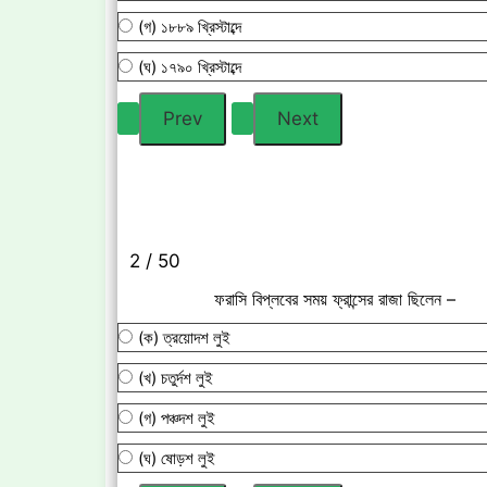
(গ) ১৮৮৯ খ্রিস্টাব্দে
(ঘ) ১৭৯০ খ্রিস্টাব্দে
2 / 50
ফরাসি বিপ্লবের সময় ফ্রান্সের রাজা ছিলেন –
(ক) ত্রয়োদশ লুই
(খ) চতুর্দশ লুই
(গ) পঞ্চদশ লুই
(ঘ) ষোড়শ লুই