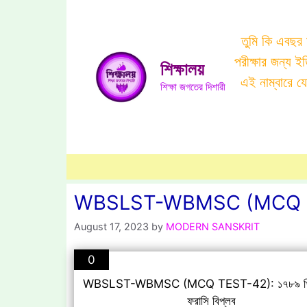
Skip
to
তুমি কি এবছর
content
পরীক্ষার জন্য 
শিক্ষালয়
এই নাম্বারে 
শিক্ষা জগতের দিশারী
WBSLST-WBMSC (MCQ TEST-42)
August 17, 2023
by
MODERN SANSKRIT
0
WBSLST-WBMSC (MCQ TEST-42): ১৭৮৯ খ্রিস্ট
ফরাসি বিপ্লব