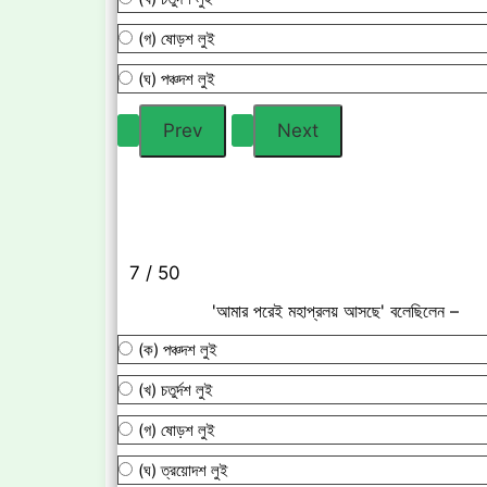
(গ) ষোড়শ লুই
(ঘ) পঞ্চদশ লুই
7 / 50
'আমার পরেই মহাপ্রলয় আসছে' বলেছিলেন –
(ক) পঞ্চদশ লুই
(খ) চতুর্দশ লুই
(গ) ষোড়শ লুই
(ঘ) ত্রয়োদশ লুই