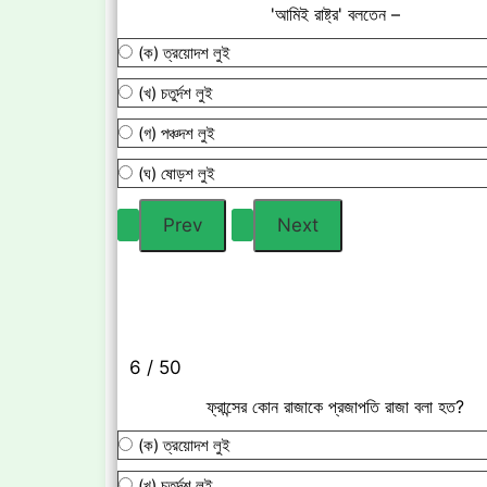
'আমিই রাষ্ট্র' বলতেন –
(ক) ত্রয়োদশ লুই
(খ) চতুর্দশ লুই
(গ) পঞ্চদশ লুই
(ঘ) ষোড়শ লুই
6 / 50
ফ্রান্সের কোন রাজাকে প্রজাপতি রাজা বলা হত?
(ক) ত্রয়োদশ লুই
(খ) চতুর্দশ লুই