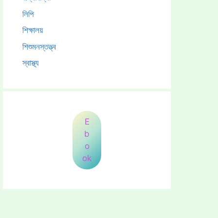
লিপি
শিক্ষালয়
শিশুমনস্তত্ত্ব
স্বাস্থ্য
E
b
o
ok