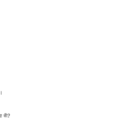
ো।
থা কী?