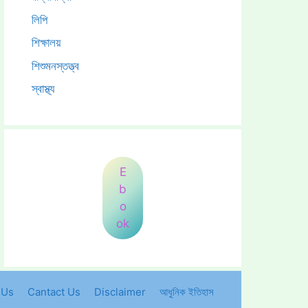
লিপি
শিক্ষালয়
শিশুমনস্তত্ত্ব
স্বাস্থ্য
E
b
o
ok
 Us
Cantact Us
Disclaimer
আধুনিক ইতিহাস