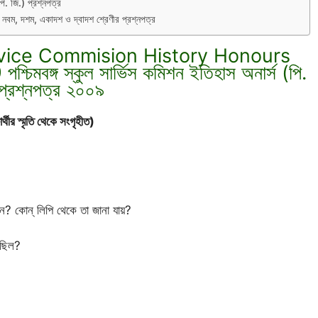
পি. জি.) প্রশ্নপত্র
 নবম, দশম, একাদশ ও দ্বাদশ শ্রেণীর প্রশ্নপত্র
vice Commision History Honours
ঙ্গ স্কুল সার্ভিস কমিশন ইতিহাস অনার্স (পি.
প্রশ্নপত্র ২০০৯
ার্থীর স্মৃতি থেকে সংগৃহীত)
ত হন? কোন্ লিপি থেকে তা জানা যায়?
ী ছিল?
?