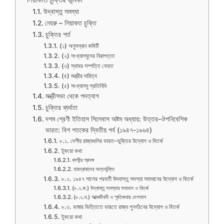
উদ্বাস্তু সমস্যা
নেহরু – লিয়াকত চুক্তি
চুক্তির শর্ত
(১) অনুসন্ধান কমিটি
(২) সংখ্যালঘুদের নিরাপত্তা
(৩) স্থাবর সম্পত্তি ফেরত
(৪) মন্ত্রীর দায়িত্ব
(৫) সংখ্যালঘু প্রতিনিধি
মন্ত্রীসভা থেকে পদত্যাগ
চুক্তির ব্যর্থতা
দশম শ্রেণী ইতিহাস সিলেবাস অষ্টম অধ্যায়: উত্তর-ঔপনিবেশিক
ভারত: বিশ শতকের দ্বিতীয় পর্ব (১৯৪৭-১৯৬৪)
৮.১. দেশীয় রাজ্যগুলির ভারত-ভুক্তির উদ্যোগ ও বিতর্ক
টুকরো কথা
কাশ্মীর প্রসঙ্গ
হায়দ্রাবাদের অন্তর্ভুক্তি
৮.২. ১৯৪৭ সালের পরবর্তী উদবাস্তু সমস্যা সমাধানের উদ্যোগ ও বিতর্ক
(৮.২.ক.) উদ্বাস্তু সমস্যার সমাধান ও বিতর্ক
(৮.২.খ.) আত্মজীবনী ও স্মৃতিকথায় দেশভাগ
৮.৩. ভাষার ভিত্তিতে ভারতে রাজ্য পুনর্গঠনের উদ্যোগ ও বিতর্ক
টুকরো কথা