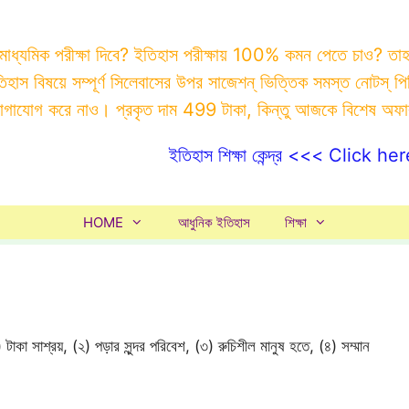
 মাধ্যমিক পরীক্ষা দিবে? ইতিহাস পরীক্ষায় 100% কমন পেতে চাও? ত
ইতিহাস বিষয়ে সম্পূর্ণ সিলেবাসের উপর সাজেশন্ ভিত্তিক সমস্ত ন
যোগাযোগ করে নাও। প্রকৃত দাম 499 টাকা, কিন্তু আজকে বিশেষ অফ
ইতিহাস শিক্ষা কেন্দ্র <<< Click her
HOME
আধুনিক ইতিহাস
শিক্ষা
টাকা সাশ্রয়, (২) পড়ার সুন্দর পরিবেশ, (৩) রুচিশীল মানুষ হতে, (৪) সম্মান