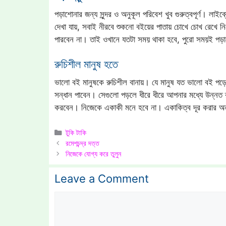
পড়াশোনার জন্য সুন্দর ও অনুকূল পরিবেশ খুব গুরুত্বপূর্ণ। লাই
দেখা যায়, সবাই নীরবে শুকনো বইয়ের পাতায় চোখে চোখ রেখে 
পারবেন না। তাই ওখানে যতটা সময় থাকা হবে, পুরো সময়ই পড়
রুচিশীল মানুষ হতে
ভালো বই মানুষকে রুচিশীল বানায়। যে মানুষ যত ভালো বই পড়
সন্ধান পাবেন। সেগুলো পড়লে ধীরে ধীরে আপনার মধ্যে উন্নত রু
করবেন। নিজেকে একাকী মনে হবে না। একাকিত্ব দূর করার অন
Categories
টুকি টাকি
রমেশচন্দ্র দত্ত
নিজেকে যোগ্য করে তুলুন
Leave a Comment
Comment