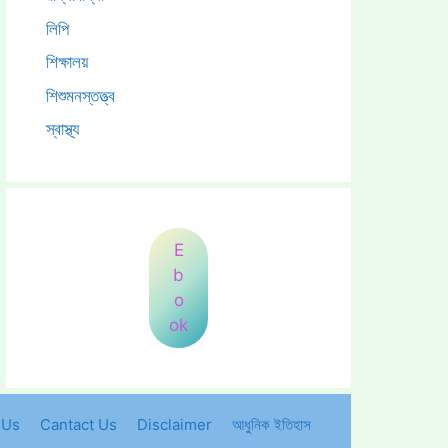
লিপি
শিক্ষালয়
শিশুমনস্তত্ত্ব
স্বাস্থ্য
E
b
o
ok
 Us
Cantact Us
Disclaimer
আধুনিক ইতিহাস